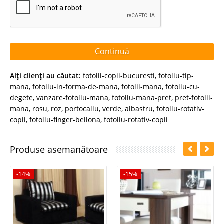
Continuă
Alţi clienţi au căutat:
fotolii-copii-bucuresti
,
fotoliu-tip-
mana
,
fotoliu-in-forma-de-mana
,
fotolii-mana
,
fotoliu-cu-
degete
,
vanzare-fotoliu-mana
,
fotoliu-mana-pret
,
pret-fotolii-
mana
,
rosu
,
roz
,
portocaliu
,
verde
,
albastru
,
fotoliu-rotativ-
copii
,
fotoliu-finger-bellona
,
fotoliu-rotativ-copii
Produse asemanătoare
-14%
-15%