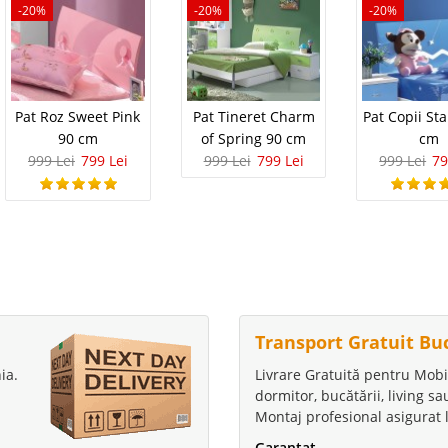
-20%
-20%
-20%
Pat Roz Sweet Pink
Pat Tineret Charm
Pat Copii Sta
90 cm
of Spring 90 cm
cm
999 Lei
799 Lei
999 Lei
799 Lei
999 Lei
79
Transport Gratuit Bu
ia.
Livrare Gratuită pentru Mobi
dormitor, bucătării, living s
Montaj profesional asigurat l
Garantat