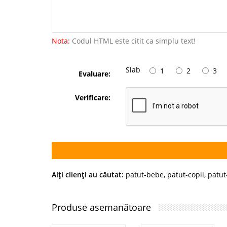
Nota:
Codul HTML este citit ca simplu text!
Slab
1
2
3
Evaluare:
Verificare:
Alţi clienţi au căutat:
patut-bebe
,
patut-copii
,
patut
Produse asemanătoare