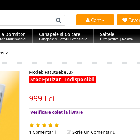
i
Cont
Favo
la Dormitor
Canapele si Coltare
Saltele
tor Matrimonial
Canapele si Fotolii Extensibile
Ortopedice | Relaxa
asiv
Model:
PatutBebeLux
Stoc Epuizat - Indisponibil
999 Lei
Verificare colet la livrare
1 Comentarii
|
Scrie un Comentariu