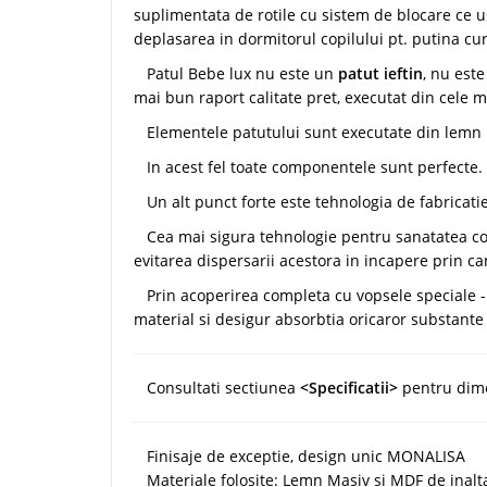
suplimentata de rotile cu sistem de blocare ce u
deplasarea in dormitorul copilului pt. putina cu
Patul Bebe lux nu este un
patut ieftin
, nu est
mai bun raport calitate pret, executat din cele m
Elementele patutului sunt executate din lemn mas
In acest fel toate componentele sunt perfecte.
Un alt punct forte este tehnologia de fabricati
Cea mai sigura tehnologie pentru sanatatea cop
evitarea dispersarii acestora in incapere prin ca
Prin acoperirea completa cu vopsele speciale - e
material si desigur absorbtia oricaror substante 
Consultati sectiunea
<Specificatii>
pentru dime
Finisaje de exceptie, design unic MONALISA
Materiale folosite: Lemn Masiv si MDF de inalta c