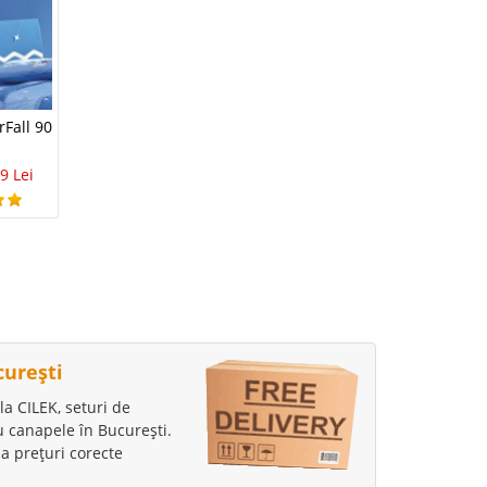
-5%
Pat Copii Alb
rFall 90
Pat Masina Start
840 Lei
798 Lei
3.075 Lei
9 Lei
curești
la CILEK, seturi de
au canapele în București.
a prețuri corecte