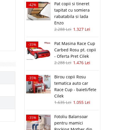
Pat copii si tineret
-42%
tapitat cu somiera
rabatabila si lada
Enzo
2.288 Lei
1.327 Lei
Pat Masina Race Cup
-35%
Carbed Rosu pt. copii
- Oferta Pret Cilek
2.288 Lei
1.476 Lei
Birou copii Rosu
-35%
tematica auto car
Race Cup - baieti/fete
Cilek
1.635 Lei
1.055 Lei
Fotoliu Balansoar
-35%
pentru mamici
Rocking Mother din