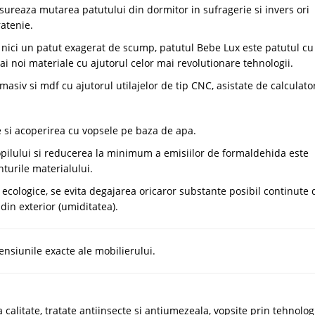
sureaza mutarea patutului din dormitor in sufragerie si invers ori
ratenie.
e nici un patut exagerat de scump, patutul Bebe Lux este patutul cu
ai noi materiale cu ajutorul celor mai revolutionare tehnologii.
iv si mdf cu ajutorul utilajelor de tip CNC, asistate de calculato
e si acoperirea cu vopsele pe baza de apa.
ilului si reducerea la minimum a emisiilor de formaldehida este
nturile materialului.
cologice, se evita degajarea oricaror substante posibil continute 
din exterior (umiditatea).
nsiunile exacte ale mobilierului.
alitate, tratate antiinsecte si antiumezeala, vopsite prin tehnolog