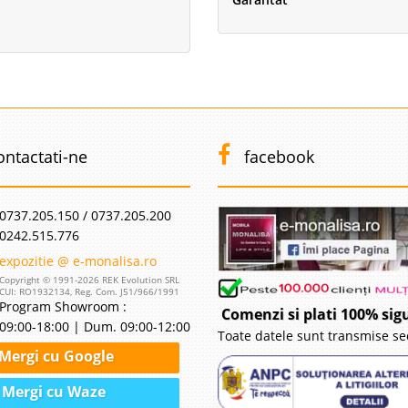
ontactati-ne
facebook
0737.205.150 / 0737.205.200
0242.515.776
expozitie @ e-monalisa.ro
Copyright © 1991-2026 REK Evolution SRL
CUI: RO1932134, Reg. Com. J51/966/1991
Program Showroom :
Comenzi si plati 100% sig
09:00-18:00 | Dum. 09:00-12:00
Toate datele sunt transmise se
Mergi cu Google
Mergi cu Waze