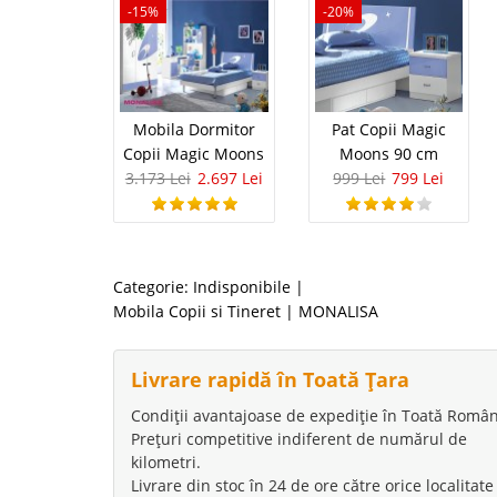
-15%
-20%
Mobila Dormitor
Pat Copii Magic
Copii Magic Moons
Moons 90 cm
3.173 Lei
2.697 Lei
999 Lei
799 Lei
Categorie:
Indisponibile
|
Mobila Copii si Tineret | MONALISA
Livrare rapidă în Toată Țara
Condiții avantajoase de expediție în Toată Român
Prețuri competitive indiferent de numărul de
kilometri.
Livrare din stoc în 24 de ore către orice localitate