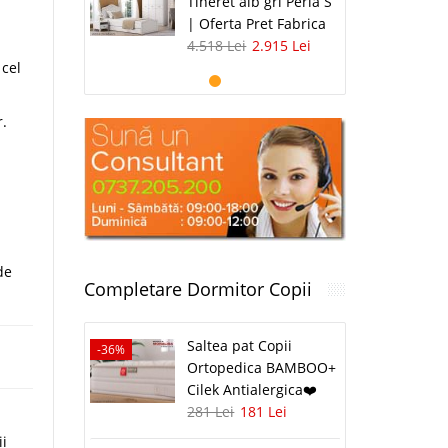
Tineret alb gri Perla S
| Oferta Pret Fabrica
4.518 Lei
2.915 Lei
 cel
r.
de
Completare Dormitor Copii
Saltea pat Copii
-36%
Ortopedica BAMBOO+
Cilek Antialergica❤️
281 Lei
181 Lei
ii