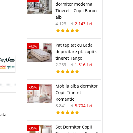
dormitor moderna
Tineret - Copii Baron
alb
4.123 Lei
2.143 Lei
Pat tapitat cu Lada
-42%
depozitare pt. copii si
tineret Tango
2.269 Lei
1.316 Lei
Mobila alba dormitor
-35%
Copii Tineret
Romantic
8.841 Lei
5.704 Lei
iata
Set Dormitor Copii
-35%