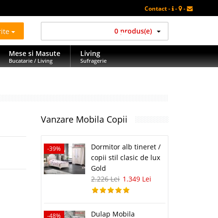
Contact -
-
-
rite
0 produs(e)
Mese si Masute
Living
Bucatarie / Living
Sufragerie
Vanzare Mobila Copii
Dormitor alb tineret /
-39%
copii stil clasic de lux
Gold
2.226 Lei
1.349 Lei
Dulap Mobila
-48%