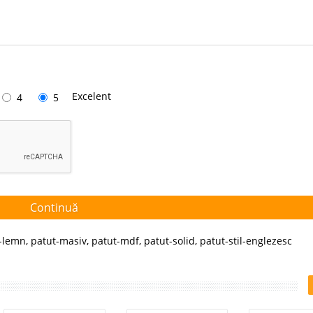
Excelent
4
5
Continuă
-lemn
,
patut-masiv
,
patut-mdf
,
patut-solid
,
patut-stil-englezesc