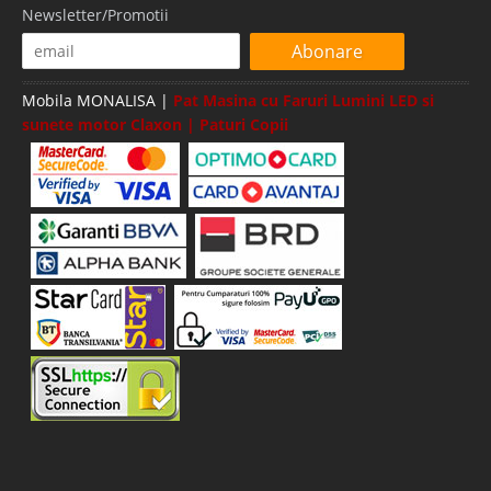
Newsletter/Promotii
Abonare
Mobila MONALISA |
Pat Masina cu Faruri Lumini LED si
sunete motor Claxon | Paturi Copii