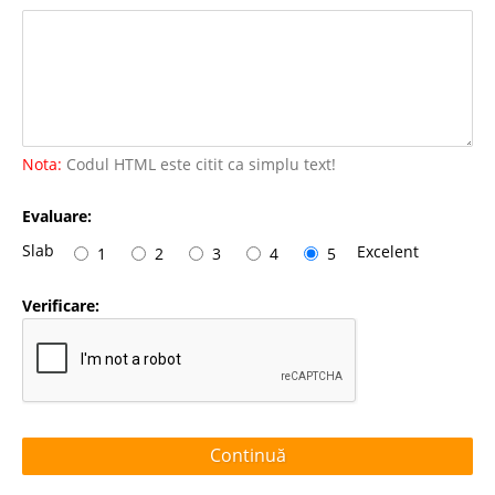
Nota:
Codul HTML este citit ca simplu text!
Evaluare:
Slab
Excelent
1
2
3
4
5
Verificare:
Continuă