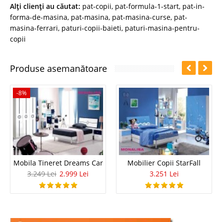
Alţi clienţi au căutat:
pat-copii
,
pat-formula-1-start
,
pat-in-
forma-de-masina
,
pat-masina
,
pat-masina-curse
,
pat-
masina-ferrari
,
paturi-copii-baieti
,
paturi-masina-pentru-
copii
Produse asemanătoare
-8%
Mobila Tineret Dreams Car
Mobilier Copii StarFall
3.249 Lei
2.999 Lei
3.251 Lei