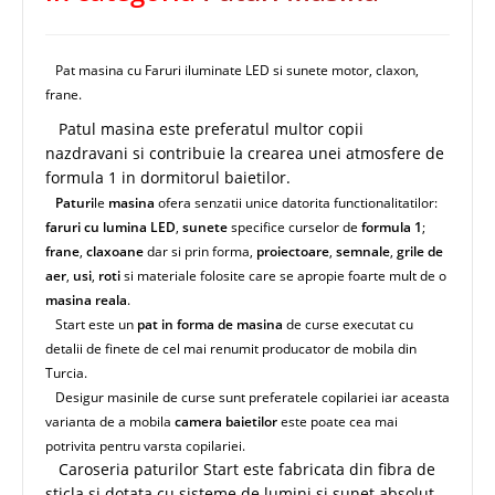
Pat masina cu Faruri iluminate LED si sunete motor, claxon,
frane.
Patul masina este preferatul multor copii
nazdravani si contribuie la crearea unei atmosfere de
formula 1 in dormitorul baietilor.
Paturi
le
masina
ofera senzatii unice datorita functionalitatilor:
faruri cu lumina LED
,
sunete
specifice curselor de
formula 1
;
frane
,
claxoane
dar si prin forma,
proiectoare
,
semnale
,
grile de
aer
,
usi
,
roti
si materiale folosite care se apropie foarte mult de o
masina reala
.
Start este un
pat in forma de masina
de curse executat cu
detalii de finete de cel mai renumit producator de mobila din
Turcia.
Desigur masinile de curse sunt preferatele copilariei iar aceasta
varianta de a mobila
camera baietilor
este poate cea mai
potrivita pentru varsta copilariei.
Caroseria paturilor Start este fabricata din fibra de
sticla si dotata cu sisteme de lumini si sunet absolut