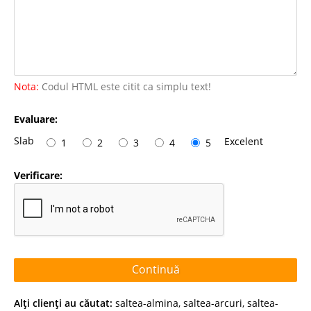
Nota:
Codul HTML este citit ca simplu text!
Evaluare:
Slab
Excelent
1
2
3
4
5
Verificare:
Continuă
Alţi clienţi au căutat:
saltea-almina
,
saltea-arcuri
,
saltea-