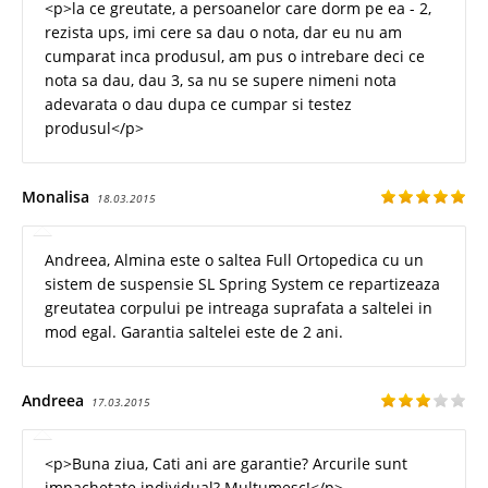
<p>la ce greutate, a persoanelor care dorm pe ea - 2,
rezista ups, imi cere sa dau o nota, dar eu nu am
cumparat inca produsul, am pus o intrebare deci ce
nota sa dau, dau 3, sa nu se supere nimeni nota
adevarata o dau dupa ce cumpar si testez
produsul</p>
Monalisa
18.03.2015
Andreea, Almina este o saltea Full Ortopedica cu un
sistem de suspensie SL Spring System ce repartizeaza
greutatea corpului pe intreaga suprafata a saltelei in
mod egal. Garantia saltelei este de 2 ani.
Andreea
17.03.2015
<p>Buna ziua, Cati ani are garantie? Arcurile sunt
impachetate individual? Multumesc!</p>