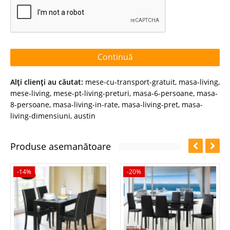
Continuă
Alţi clienţi au căutat:
mese-cu-transport-gratuit
,
masa-living
,
mese-living
,
mese-pt-living-preturi
,
masa-6-persoane
,
masa-
8-persoane
,
masa-living-in-rate
,
masa-living-pret
,
masa-
living-dimensiuni
,
austin
Produse asemanătoare
-14%
-20%