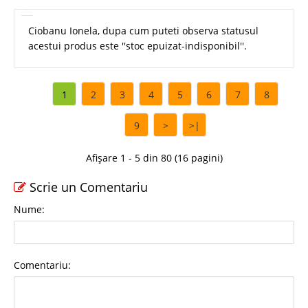
Ciobanu Ionela, dupa cum puteti observa statusul
acestui produs este ''stoc epuizat-indisponibil''.
1
2
3
4
5
6
7
8
9
>
>|
Afișare 1 - 5 din 80 (16 pagini)
Scrie un Comentariu
Nume:
Comentariu: