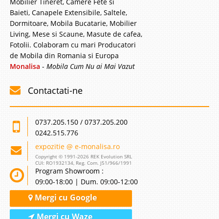
Mobilier Tineret, Camere Fete si
Baieti, Canapele Extensibile, Saltele,
Dormitoare, Mobila Bucatarie, Mobilier
Living, Mese si Scaune, Masute de cafea,
Fotolii. Colaboram cu mari Producatori
de Mobila din Romania si Europa
Monalisa
-
Mobila Cum Nu ai Mai Vazut
Contactati-ne
0737.205.150 / 0737.205.200
0242.515.776
expozitie @ e-monalisa.ro
Copyright © 1991-2026 REK Evolution SRL
CUI: RO1932134, Reg. Com. J51/966/1991
Program Showroom :
09:00-18:00 | Dum. 09:00-12:00
Mergi cu Google
Mergi cu Waze