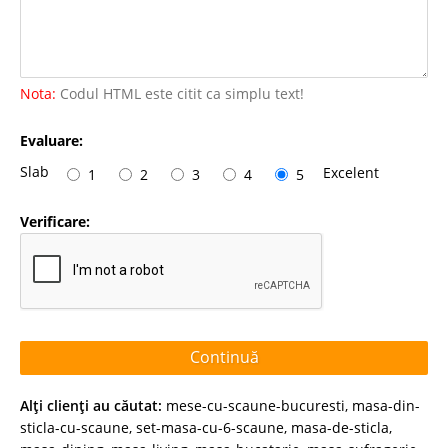
Nota:
Codul HTML este citit ca simplu text!
Evaluare:
Slab
Excelent
1
2
3
4
5
Verificare:
Continuă
Alţi clienţi au căutat:
mese-cu-scaune-bucuresti
,
masa-din-
sticla-cu-scaune
,
set-masa-cu-6-scaune
,
masa-de-sticla
,