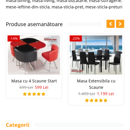
masa-dining
,
masa-living
,
masa-bucatarie
,
masa-sufragerie
,
mese-ieftine-din-sticla
,
masa-sticla-pret
,
mese-sticla-preturi
Produse asemanătoare
-14%
-20%
Masa cu 4 Scaune Start
Masa Extensibila cu
699 Lei
599 Lei
Scaune
1.499 Lei
1.199 Lei
Categorii