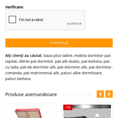
Verificare:
Continuă
Alţi clienţi au căutat:
baza-plus-tablie
,
mobila-dormitor-pat-
tapitat
,
oferte-pat-dormitor
,
pat-alb-dublu
,
pat-bellona
,
pat-
cu-lada
,
pat-de-dormitor-alb
,
pat-dormitor-alb
,
pat-dormitor-
comanda
,
pat-matrimonial-alb
,
paturi-albe-dormitoare
,
paturi-bellona
Produse asemanătoare
-5%