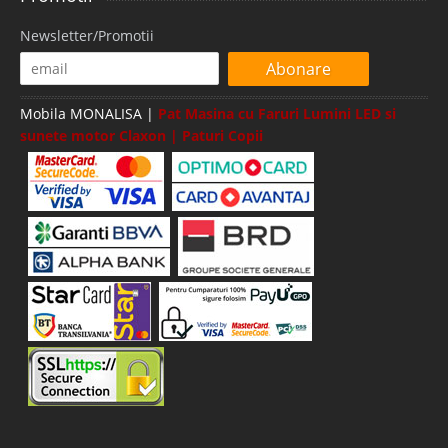
Newsletter/Promotii
Abonare
Mobila MONALISA |
Pat Masina cu Faruri Lumini LED si
sunete motor Claxon | Paturi Copii