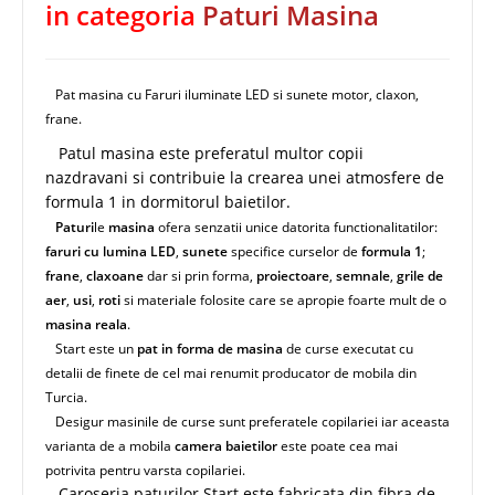
in categoria
Paturi Masina
Pat masina cu Faruri iluminate LED si sunete motor, claxon,
frane.
Patul masina este preferatul multor copii
nazdravani si contribuie la crearea unei atmosfere de
formula 1 in dormitorul baietilor.
Paturi
le
masina
ofera senzatii unice datorita functionalitatilor:
faruri cu lumina LED
,
sunete
specifice curselor de
formula 1
;
frane
,
claxoane
dar si prin forma,
proiectoare
,
semnale
,
grile de
aer
,
usi
,
roti
si materiale folosite care se apropie foarte mult de o
masina reala
.
Start este un
pat in forma de masina
de curse executat cu
detalii de finete de cel mai renumit producator de mobila din
Turcia.
Desigur masinile de curse sunt preferatele copilariei iar aceasta
varianta de a mobila
camera baietilor
este poate cea mai
potrivita pentru varsta copilariei.
Caroseria paturilor Start este fabricata din fibra de