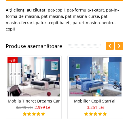
Alţi clienţi au căutat:
pat-copii
,
pat-formula-1-start
,
pat-in-
forma-de-masina
,
pat-masina
,
pat-masina-curse
,
pat-
masina-ferrari
,
paturi-copii-baieti
,
paturi-masina-pentru-
copii
Produse asemanătoare
-8%
Mobila Tineret Dreams Car
Mobilier Copii StarFall
3.249 Lei
2.999 Lei
3.251 Lei