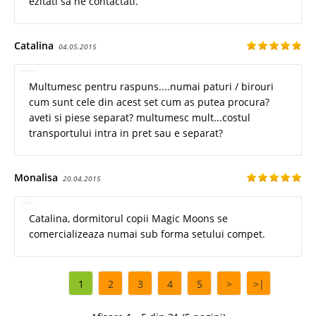
ezitati sa ne contactati.
Catalina
04.05.2015
Multumesc pentru raspuns....numai paturi / birouri
cum sunt cele din acest set cum as putea procura?
aveti si piese separat? multumesc mult...costul
transportului intra in pret sau e separat?
Monalisa
20.04.2015
Catalina, dormitorul copii Magic Moons se
comercializeaza numai sub forma setului compet.
1
2
3
4
5
>
>|