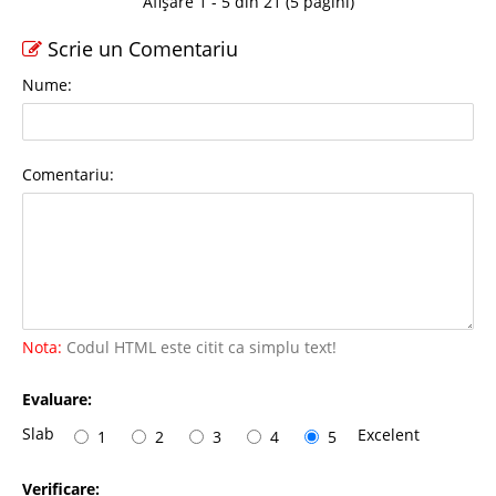
Afișare 1 - 5 din 21 (5 pagini)
Scrie un Comentariu
Nume:
Comentariu:
Nota:
Codul HTML este citit ca simplu text!
Evaluare:
Slab
Excelent
1
2
3
4
5
Verificare: