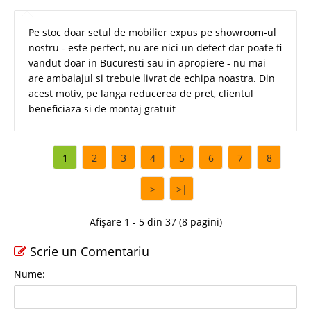
Pe stoc doar setul de mobilier expus pe showroom-ul
nostru - este perfect, nu are nici un defect dar poate fi
vandut doar in Bucuresti sau in apropiere - nu mai
are ambalajul si trebuie livrat de echipa noastra. Din
acest motiv, pe langa reducerea de pret, clientul
beneficiaza si de montaj gratuit
1
2
3
4
5
6
7
8
>
>|
Afișare 1 - 5 din 37 (8 pagini)
Scrie un Comentariu
Nume: