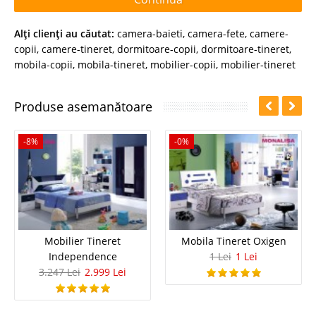
Alţi clienţi au căutat:
camera-baieti
,
camera-fete
,
camere-
copii
,
camere-tineret
,
dormitoare-copii
,
dormitoare-tineret
,
mobila-copii
,
mobila-tineret
,
mobilier-copii
,
mobilier-tineret
Produse asemanătoare
-8%
-0%
Mobilier Tineret
Mobila Tineret Oxigen
Independence
1 Lei
1 Lei
3.247 Lei
2.999 Lei