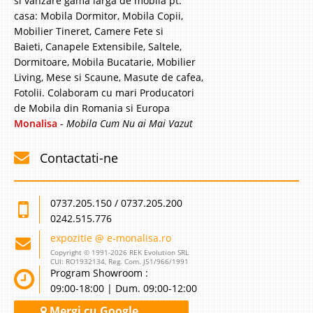
si vanzare gama larga de mobila pt.
casa: Mobila Dormitor, Mobila Copii,
Mobilier Tineret, Camere Fete si
Baieti, Canapele Extensibile, Saltele,
Dormitoare, Mobila Bucatarie, Mobilier
Living, Mese si Scaune, Masute de cafea,
Fotolii. Colaboram cu mari Producatori
de Mobila din Romania si Europa
Monalisa
-
Mobila Cum Nu ai Mai Vazut
Contactati-ne
0737.205.150 / 0737.205.200
0242.515.776
expozitie @ e-monalisa.ro
Copyright © 1991-2026 REK Evolution SRL
CUI: RO1932134, Reg. Com. J51/966/1991
Program Showroom :
09:00-18:00 | Dum. 09:00-12:00
Mergi cu Google