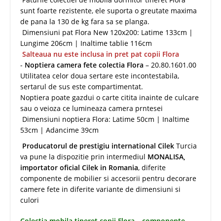
sunt foarte rezistente, ele suporta o greutate maxima
de pana la 130 de kg fara sa se planga.
Dimensiuni pat Flora New 120x200: Latime 133cm |
Lungime 206cm | Inaltime tablie 116cm
Salteaua nu este inclusa in pret pat copii Flora
-
Noptiera camera fete colectia Flora
– 20.80.1601.00
Utilitatea celor doua sertare este incontestabila,
sertarul de sus este compartimentat.
Noptiera poate gazdui o carte citita inainte de culcare
sau o veioza ce lumineaza camera prntesei
Dimensiuni noptiera Flora: Latime 50cm | Inaltime
53cm | Adancime 39cm
Producatorul de prestigiu international Cilek
Turcia
va pune la dispozitie prin intermediul
MONALISA,
importator oficial Cilek in Romania
, diferite
componente de mobilier si accesorii pentru decorare
camere fete in diferite variante de dimensiuni si
culori
Colectia mobila tineret copii Flora – componente