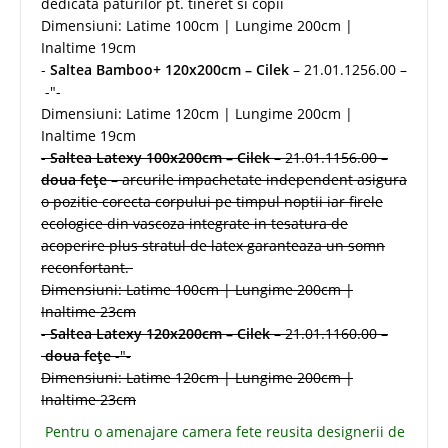
dedicata paturilor pt. tineret si copii
Dimensiuni: Latime 100cm | Lungime 200cm |
Inaltime 19cm
-
Saltea Bamboo+ 120x200cm – Cilek
– 21.01.1256.00 –
-"-
Dimensiuni: Latime 120cm | Lungime 200cm |
Inaltime 19cm
-
Saltea Latexy 100x200cm – Cilek
– 21.01.1156.00 –
doua fețe
– arcurile impachetate independent asigura
o pozitie corecta corpului pe timpul noptii iar firele
ecologice din vascoza integrate in tesatura de
acoperire plus stratul de latex garanteaza un somn
reconfortant.
Dimensiuni: Latime 100cm | Lungime 200cm |
Inaltime 23cm
-
Saltea Latexy 120x200cm – Cilek
– 21.01.1160.00 –
doua fețe
-"-
Dimensiuni: Latime 120cm | Lungime 200cm |
Inaltime 23cm
Pentru o amenajare camera fete reusita designerii de