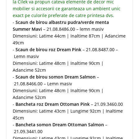
la Cilek va propun cateva elemente de decor mic
mobilier si accesorii ce garanteaza un ambient unic
exact pe culorile preferate de catre printesa dvs.
-
Scaun de birou albastru pudra/verde menta
Summer Mavi
– 21.08.8486.00 – lemn masiv
Dimensiuni: Latime 44cm | Inaltime 87cm | Adancime
49cm
-
Scaun de birou roz Dream Pink
– 21.08.8487.00 –
Lemn masiv
Dimensiuni: Latime 48cm | Inaltime 90cm |
Adancime 52cm
-
Scaun de birou somon Dream Salmon
–
21.08.8466.00 – Lemn masiv
Dimensiuni: Latime 48cm | Inaltime 90cm |
Adancime 52cm
-
Bancheta roz Dream Ottoman Pink
– 21.09.3460.00
Dimensiuni: Latime 43cm | Lungime 92cm | Inaltime
45cm
-
Bancheta somon Dream Ottoman Salmon
–
21.09.3441.00
Dimensiuni: Latime 43cm | Lungime 92cm | Inaltime