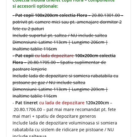
si accesorii optionale:
-
Pat copii 100x200cm colectia Flora
– 20.80.1301.00 –
potrivit pt. camere mici sau pt. amenajare dormitor 2
fete cu 2 paturi
Include suportul pt. saltea / NU include saltea
Dimensiuni: Latime 113cm | Lungime 206cm |
Inaltime tablie 116cm
-
Pat copii
cu lada depozitare
100x200cm colectia
Flora
– 20.80.1705.00 – Spatiu suplimentar de
pastrare lenjerie
Include lada de depozitare si somiera rabatabila cu
pistoane pe gaz / NU include saltea
Dimensiuni: Latime 113cm | Lungime 209cm |
Inaltime tablie 116cm
-
Pat tineret
cu lada de depozitare
120x200cm
–
20.80.1706.00 – pat mai mare recomandat pt. fete
mai mari + spatiu de depozitare generos
Include lada de depozitare voluminoasa si somiera
rabatabila cu sistem de ridicare pe pistoane / NU
include salteaua