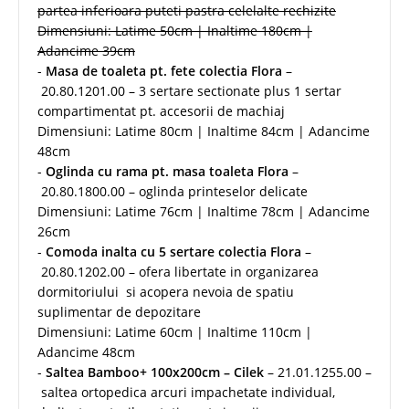
partea inferioara puteti pastra celelalte rechizite
Dimensiuni: Latime 50cm | Inaltime 180cm |
Adancime 39cm
-
Masa de toaleta pt. fete colectia Flora
–
20.80.1201.00 – 3 sertare sectionate plus 1 sertar
compartimentat pt. accesorii de machiaj
Dimensiuni: Latime 80cm | Inaltime 84cm | Adancime
48cm
-
Oglinda cu rama pt. masa toaleta Flora
–
20.80.1800.00 – oglinda printeselor delicate
Dimensiuni: Latime 76cm | Inaltime 78cm | Adancime
26cm
-
Comoda inalta cu 5 sertare colectia Flora
–
20.80.1202.00 – ofera libertate in organizarea
dormitoriului si acopera nevoia de spatiu
suplimentar de depozitare
Dimensiuni: Latime 60cm | Inaltime 110cm |
Adancime 48cm
-
Saltea Bamboo+ 100x200cm – Cilek
– 21.01.1255.00 –
saltea ortopedica arcuri impachetate individual,