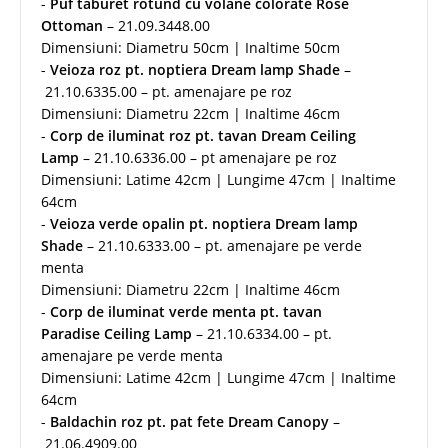
-
Puf taburet rotund cu volane colorate Rose
Ottoman
– 21.09.3448.00
Dimensiuni: Diametru 50cm | Inaltime 50cm
-
Veioza roz pt. noptiera Dream lamp Shade
–
21.10.6335.00 – pt. amenajare pe roz
Dimensiuni: Diametru 22cm | Inaltime 46cm
-
Corp de iluminat roz pt. tavan Dream Ceiling
Lamp
– 21.10.6336.00 – pt amenajare pe roz
Dimensiuni: Latime 42cm | Lungime 47cm | Inaltime
64cm
-
Veioza verde opalin pt. noptiera Dream lamp
Shade
– 21.10.6333.00 – pt. amenajare pe verde
menta
Dimensiuni: Diametru 22cm | Inaltime 46cm
-
Corp de iluminat verde menta pt. tavan
Paradise Ceiling Lamp
– 21.10.6334.00 – pt.
amenajare pe verde menta
Dimensiuni: Latime 42cm | Lungime 47cm | Inaltime
64cm
-
Baldachin roz pt. pat fete Dream Canopy
–
21.06.4909.00