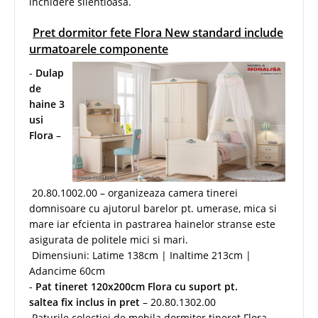
inchidere silentioasa.
Pret dormitor fete Flora New standard include
urmatoarele componente
-
Dulap
de
haine 3
usi
Flora
–
20.80.1002.00 – organizeaza camera tinerei
domnisoare cu ajutorul barelor pt. umerase, mica si
mare iar efcienta in pastrarea hainelor stranse este
asigurata de politele mici si mari.
Dimensiuni: Latime 138cm | Inaltime 213cm |
Adancime 60cm
-
Pat tineret 120x200cm Flora cu suport pt.
saltea fix inclus in pret
– 20.80.1302.00
Paturile colectiei de mobila dormitor tineret Flora