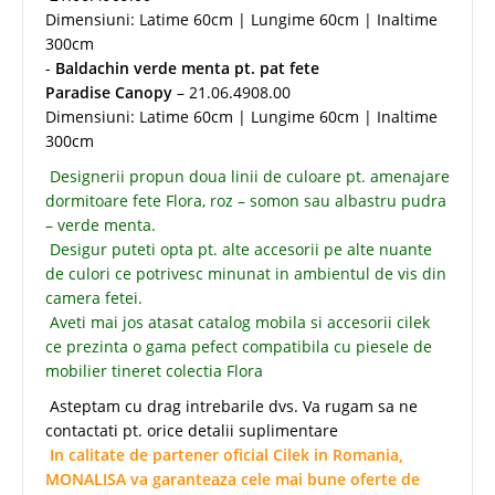
Dimensiuni: Latime 60cm | Lungime 60cm | Inaltime
300cm
-
Baldachin verde menta pt. pat fete
Paradise Canopy
– 21.06.4908.00
Dimensiuni: Latime 60cm | Lungime 60cm | Inaltime
300cm
Designerii propun doua linii de culoare pt. amenajare
dormitoare fete Flora, roz – somon sau albastru pudra
– verde menta.
Desigur puteti opta pt. alte accesorii pe alte nuante
de culori ce potrivesc minunat in ambientul de vis din
camera fetei.
Aveti mai jos atasat catalog mobila si accesorii cilek
ce prezinta o gama pefect compatibila cu piesele de
mobilier tineret colectia Flora
Asteptam cu drag intrebarile dvs. Va rugam sa ne
contactati pt. orice detalii suplimentare
In calitate de partener oficial Cilek in Romania,
MONALISA va garanteaza cele mai bune oferte de