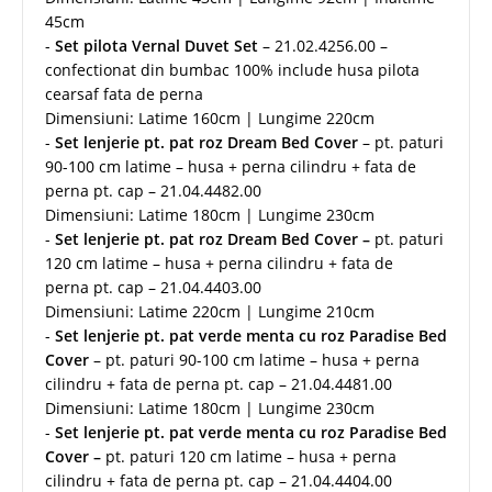
45cm
-
Set pilota Vernal Duvet Set
– 21.02.4256.00 –
confectionat din bumbac 100% include husa pilota
cearsaf fata de perna
Dimensiuni: Latime 160cm | Lungime 220cm
-
Set lenjerie pt. pat roz Dream Bed Cover
– pt. paturi
90-100 cm latime – husa + perna cilindru + fata de
perna pt. cap – 21.04.4482.00
Dimensiuni: Latime 180cm | Lungime 230cm
-
Set lenjerie pt. pat roz Dream Bed Cover –
pt. paturi
120 cm latime – husa + perna cilindru + fata de
perna pt. cap – 21.04.4403.00
Dimensiuni: Latime 220cm | Lungime 210cm
-
Set lenjerie pt. pat
verde menta cu
roz Paradise Bed
Cover
– pt. paturi 90-100 cm latime – husa + perna
cilindru + fata de perna pt. cap – 21.04.4481.00
Dimensiuni: Latime 180cm | Lungime 230cm
-
Set lenjerie pt. pat
verde menta cu
roz Paradise Bed
Cover –
pt. paturi 120 cm latime – husa + perna
cilindru + fata de perna pt. cap – 21.04.4404.00