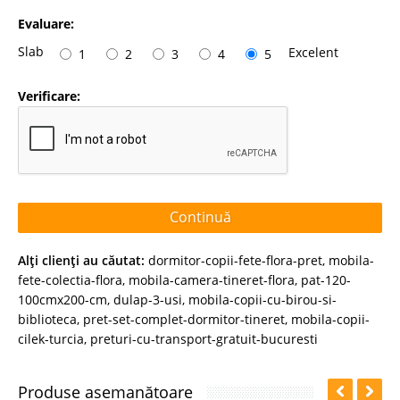
Evaluare:
Slab
Excelent
1
2
3
4
5
Verificare:
Continuă
Alţi clienţi au căutat:
dormitor-copii-fete-flora-pret
,
mobila-
fete-colectia-flora
,
mobila-camera-tineret-flora
,
pat-120-
100cmx200-cm
,
dulap-3-usi
,
mobila-copii-cu-birou-si-
biblioteca
,
pret-set-complet-dormitor-tineret
,
mobila-copii-
cilek-turcia
,
preturi-cu-transport-gratuit-bucuresti
Produse asemanătoare