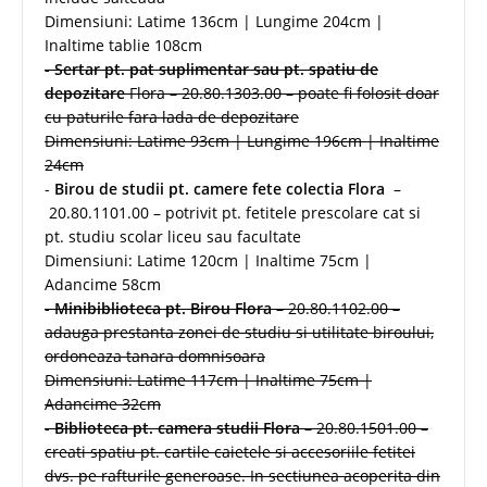
Dimensiuni: Latime 136cm | Lungime 204cm |
Inaltime tablie 108cm
-
Sertar pt. pat suplimentar sau pt. spatiu de
depozitare
Flora – 20.80.1303.00 – poate fi folosit doar
cu paturile fara lada de depozitare
Dimensiuni: Latime 93cm | Lungime 196cm | Inaltime
24cm
-
Birou de studii pt. camere fete colectia Flora
–
20.80.1101.00 – potrivit pt. fetitele prescolare cat si
pt. studiu scolar liceu sau facultate
Dimensiuni: Latime 120cm | Inaltime 75cm |
Adancime 58cm
-
Minibiblioteca pt. Birou Flora
– 20.80.1102.00 –
adauga prestanta zonei de studiu si utilitate biroului,
ordoneaza tanara domnisoara
Dimensiuni: Latime 117cm | Inaltime 75cm |
Adancime 32cm
-
Biblioteca pt. camera studii Flora
– 20.80.1501.00 –
creati spatiu pt. cartile caietele si accesoriile fetitei
dvs. pe rafturile generoase. In sectiunea acoperita din