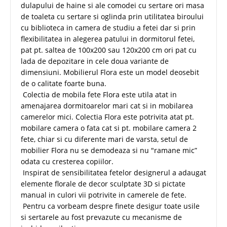
dulapului de haine si ale comodei cu sertare ori masa
de toaleta cu sertare si oglinda prin utilitatea biroului
cu biblioteca in camera de studiu a fetei dar si prin
flexibilitatea in alegerea patului in dormitorul fetei,
pat pt. saltea de 100x200 sau 120x200 cm ori pat cu
lada de depozitare in cele doua variante de
dimensiuni. Mobilierul Flora este un model deosebit
de o calitate foarte buna.
Colectia de mobila fete Flora este utila atat in
amenajarea dormitoarelor mari cat si in mobilarea
camerelor mici. Colectia Flora este potrivita atat pt.
mobilare camera o fata cat si pt. mobilare camera 2
fete, chiar si cu diferente mari de varsta, setul de
mobilier Flora nu se demodeaza si nu "ramane mic”
odata cu cresterea copiilor.
Inspirat de sensibilitatea fetelor designerul a adaugat
elemente florale de decor sculptate 3D si pictate
manual in culori vii potrivite in camerele de fete.
Pentru ca vorbeam despre finete desigur toate usile
si sertarele au fost prevazute cu mecanisme de