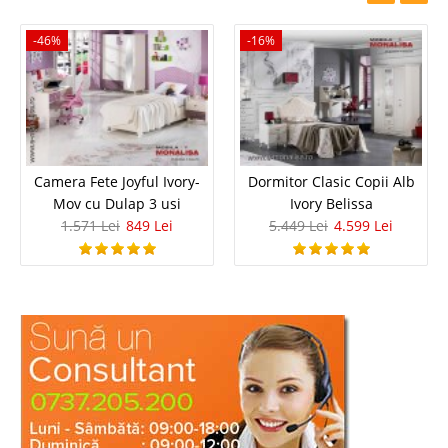
-46%
-16%
Camera Fete Joyful Ivory-
Dormitor Clasic Copii Alb
Mov cu Dulap 3 usi
Ivory Belissa
1.571 Lei
849 Lei
5.449 Lei
4.599 Lei