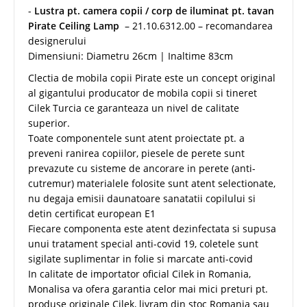
-
Lustra pt. camera copii / corp de iluminat pt. tavan
Pirate Ceiling Lamp
– 21.10.6312.00 – recomandarea
designerului
Dimensiuni: Diametru 26cm | Inaltime 83cm
Clectia de mobila copii Pirate este un concept original
al gigantului producator de mobila copii si tineret
Cilek Turcia ce garanteaza un nivel de calitate
superior.
Toate componentele sunt atent proiectate pt. a
preveni ranirea copiilor, piesele de perete sunt
prevazute cu sisteme de ancorare in perete (anti-
cutremur) materialele folosite sunt atent selectionate,
nu degaja emisii daunatoare sanatatii copilului si
detin certificat european E1
Fiecare componenta este atent dezinfectata si supusa
unui tratament special anti-covid 19, coletele sunt
sigilate suplimentar in folie si marcate anti-covid
In calitate de importator oficial Cilek in Romania,
Monalisa va ofera garantia celor mai mici preturi pt.
produse originale Cilek, livram din stoc Romania sau