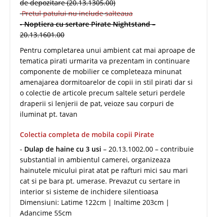
de depozitare (20.13.1305.00)
Pretul patului nu include salteaua
-
Noptiera cu sertare Pirate Nightstand
–
20.13.1601.00
Pentru completarea unui ambient cat mai aproape de
tematica pirati urmarita va prezentam in continuare
componente de mobilier ce completeaza minunat
amenajarea dormitoarelor de copii in stil pirati dar si
o colectie de articole precum saltele seturi perdele
draperii si lenjerii de pat, veioze sau corpuri de
iluminat pt. tavan
Colectia completa de mobila copii Pirate
-
Dulap de haine cu 3 usi
– 20.13.1002.00 – contribuie
substantial in ambientul camerei, organizeaza
hainutele micului pirat atat pe rafturi mici sau mari
cat si pe bara pt. umerase. Prevazut cu sertare in
interior si sisteme de inchidere silentioasa
Dimensiuni: Latime 122cm | Inaltime 203cm |
Adancime 55cm