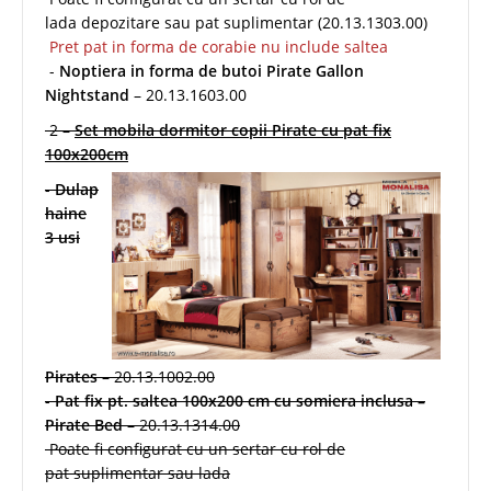
lada depozitare sau pat suplimentar (20.13.1303.00)
Pret pat in forma de corabie nu include saltea
-
Noptiera in forma de butoi Pirate Gallon
Nightstand
– 20.13.1603.00
2 –
Set mobila dormitor copii Pirate cu pat fix
100x200cm
-
Dulap
haine
3 usi
Pirates
– 20.13.1002.00
-
Pat fix pt. saltea 100x200 cm cu somiera inclusa –
Pirate Bed
– 20.13.1314.00
Poate fi configurat cu un sertar cu rol de
pat suplimentar sau lada