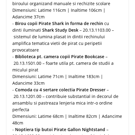
biroului organizand manuale si rechizite scolare
Dimensiuni: Latime 116cm | Inaltime 106cm |
Adancime 37cm
-
Birou copii Pirate Shark in forma de rechin
cu
dinti iluminati
Shark Study Desk
– 20.13.1103.00 –
sistemul de lumina plasat in dintii rechinului
amplifica tematica vietii de pirat cu peripetii
provocatoare
-
Biblioteca pt. camera copii Pirate Bookcase
–
20.13.1501.00 – foarte utila pt. camera de studii a
micului pirat
Dimensiuni: Latime 71cm | Inaltime 183cm |
Adancime 33cm
-
Comoda cu 4 sertare colectia Pirate Dresser
–
20.13.1201.00 – contribuie substantial in decorul de
ansamblu si pastreaza lenjeria mica intr-o ordine
perfecta
Dimensiuni: Latime 68cm | Inaltime 82cm | Adancime
48cm
-
Noptiera tip butoi Pirate Gallon Nightstand
–