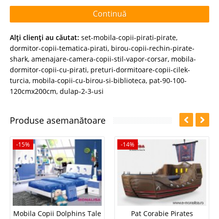
Continuă
Alţi clienţi au căutat:
set-mobila-copii-pirati-pirate
,
dormitor-copii-tematica-pirati
,
birou-copii-rechin-pirate-
shark
,
amenajare-camera-copii-stil-vapor-corsar
,
mobila-
dormitor-copii-cu-pirati
,
preturi-dormitoare-copii-cilek-
turcia
,
mobila-copii-cu-birou-si-biblioteca
,
pat-90-100-
120cmx200cm
,
dulap-2-3-usi
Produse asemanătoare
-15%
-14%
Mobila Copii Dolphins Tale
Pat Corabie Pirates