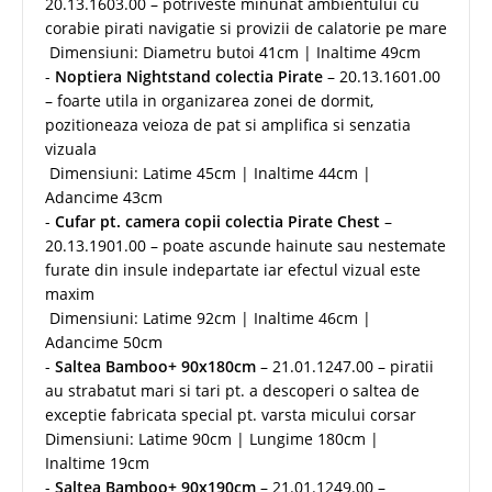
20.13.1603.00 – potriveste minunat ambientului cu
corabie pirati navigatie si provizii de calatorie pe mare
Dimensiuni: Diametru butoi 41cm | Inaltime 49cm
-
Noptiera Nightstand colectia Pirate
– 20.13.1601.00
– foarte utila in organizarea zonei de dormit,
pozitioneaza veioza de pat si amplifica si senzatia
vizuala
Dimensiuni: Latime 45cm | Inaltime 44cm |
Adancime 43cm
-
Cufar pt. camera copii colectia Pirate Chest
–
20.13.1901.00 – poate ascunde hainute sau nestemate
furate din insule indepartate iar efectul vizual este
maxim
Dimensiuni: Latime 92cm | Inaltime 46cm |
Adancime 50cm
-
Saltea Bamboo+ 90x180cm
– 21.01.1247.00 – piratii
au strabatut mari si tari pt. a descoperi o saltea de
exceptie fabricata special pt. varsta micului corsar
Dimensiuni: Latime 90cm | Lungime 180cm |
Inaltime 19cm
-
Saltea Bamboo+ 90x190cm
– 21.01.1249.00 –