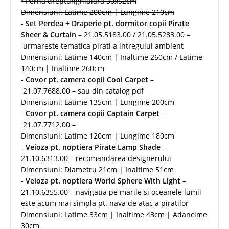
• Perna dreptunghiulara 30x52cm
Dimensiuni: Latime 200cm | Lungime 210cm
-
Set Perdea + Draperie pt. dormitor copii Pirate
Sheer & Curtain
– 21.05.5183.00 / 21.05.5283.00 –
urmareste tematica pirati a intregului ambient
Dimensiuni: Latime 140cm | Inaltime 260cm / Latime
140cm | Inaltime 260cm
-
Covor pt. camera copii Cool Carpet
–
21.07.7688.00 – sau din catalog pdf
Dimensiuni: Latime 135cm | Lungime 200cm
-
Covor pt. camera copii Captain Carpet
–
21.07.7712.00 –
Dimensiuni: Latime 120cm | Lungime 180cm
-
Veioza pt. noptiera Pirate Lamp Shade
–
21.10.6313.00 – recomandarea designerului
Dimensiuni: Diametru 21cm | Inaltime 51cm
-
Veioza pt. noptiera World Sphere With Light
–
21.10.6355.00 – navigatia pe marile si oceanele lumii
este acum mai simpla pt. nava de atac a piratilor
Dimensiuni: Latime 33cm | Inaltime 43cm | Adancime
30cm