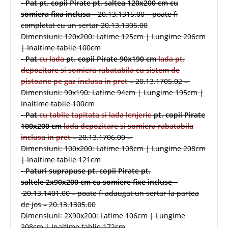
-
Pat pt. copii Pirate pt. saltea 120x200 cm cu
somiera fixa inclusa
– 20.13.1315.00 – poate fi
completat cu un sertar 20.13.1305.00
Dimensiuni: 120x200: Latime 125cm | Lungime 206cm
| Inaltime tablie 100cm
-
Pat
cu lada
pt. copii Pirate 90x190 cm
lada pt.
depozitare si somiera rabatabila cu sistem de
pistoane pe gaz inclusa in pret
– 20.13.1705.02 –
Dimensiuni: 90x190: Latime 94cm | Lungime 195cm |
Inaltime tablie 100cm
-
Pat
cu tablie tapitata si lada lenjerie
pt. copii Pirate
100x200 cm
lada depozitare si somiera rabatabila
inclusa in pret
– 20.13.1706.00 –
Dimensiuni: 100x200: Latime 108cm | Lungime 208cm
| Inaltime tablie 121cm
-
Paturi suprapuse pt. copii Pirate pt.
saltele 2x90x200 cm cu somiere fixe incluse
–
20.13.1401.00 – poate fi adaugat un sertar la partea
de jos – 20.13.1305.00
Dimensiuni: 2X90x200: Latime 106cm | Lungime
208cm | Inaltime tablie 172cm