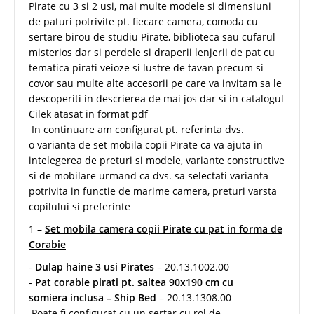
Pirate cu 3 si 2 usi, mai multe modele si dimensiuni
de paturi potrivite pt. fiecare camera, comoda cu
sertare birou de studiu Pirate, biblioteca sau cufarul
misterios dar si perdele si draperii lenjerii de pat cu
tematica pirati veioze si lustre de tavan precum si
covor sau multe alte accesorii pe care va invitam sa le
descoperiti in descrierea de mai jos dar si in catalogul
Cilek atasat in format pdf
In continuare am configurat pt. referinta dvs.
o varianta de set mobila copii Pirate ca va ajuta in
intelegerea de preturi si modele, variante constructive
si de mobilare urmand ca dvs. sa selectati varianta
potrivita in functie de marime camera, preturi varsta
copilului si preferinte
1 –
Set mobila camera copii Pirate cu pat in forma de
Corabie
-
Dulap haine 3 usi Pirates
– 20.13.1002.00
-
Pat corabie pirati pt. saltea 90x190 cm cu
somiera inclusa – Ship Bed
– 20.13.1308.00
Poate fi configurat cu un sertar cu rol de