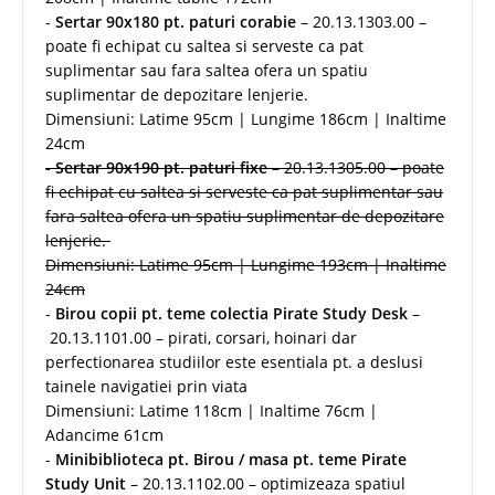
-
Sertar 90x180 pt. paturi corabie
– 20.13.1303.00 –
poate fi echipat cu saltea si serveste ca pat
suplimentar sau fara saltea ofera un spatiu
suplimentar de depozitare lenjerie.
Dimensiuni: Latime 95cm | Lungime 186cm | Inaltime
24cm
-
Sertar 90x190 pt. paturi fixe
– 20.13.1305.00 – poate
fi echipat cu saltea si serveste ca pat suplimentar sau
fara saltea ofera un spatiu suplimentar de depozitare
lenjerie.
Dimensiuni: Latime 95cm | Lungime 193cm | Inaltime
24cm
-
Birou copii pt. teme colectia Pirate Study Desk
–
20.13.1101.00 – pirati, corsari, hoinari dar
perfectionarea studiilor este esentiala pt. a deslusi
tainele navigatiei prin viata
Dimensiuni: Latime 118cm | Inaltime 76cm |
Adancime 61cm
-
Minibiblioteca pt. Birou / masa pt. teme Pirate
Study Unit
– 20.13.1102.00 – optimizeaza spatiul