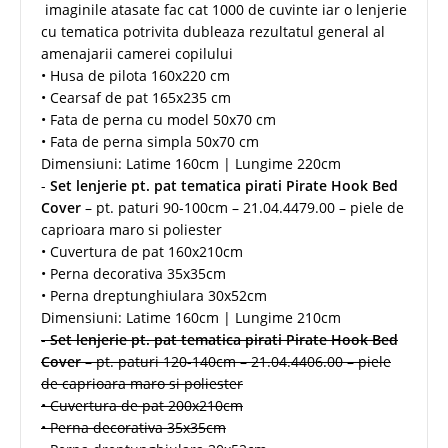
imaginile atasate fac cat 1000 de cuvinte iar o lenjerie
cu tematica potrivita dubleaza rezultatul general al
amenajarii camerei copilului
• Husa de pilota 160x220 cm
• Cearsaf de pat 165x235 cm
• Fata de perna cu model 50x70 cm
• Fata de perna simpla 50x70 cm
Dimensiuni: Latime 160cm | Lungime 220cm
-
Set lenjerie pt. pat tematica pirati Pirate Hook Bed
Cover
– pt. paturi 90-100cm – 21.04.4479.00 – piele de
caprioara maro si poliester
• Cuvertura de pat 160x210cm
• Perna decorativa 35x35cm
• Perna dreptunghiulara 30x52cm
Dimensiuni: Latime 160cm | Lungime 210cm
-
Set lenjerie pt. pat tematica pirati Pirate Hook Bed
Cover
– pt. paturi 120-140cm – 21.04.4406.00 – piele
de caprioara maro si poliester
• Cuvertura de pat 200x210cm
• Perna decorativa 35x35cm