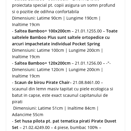
proiectata special pt. copii asigura un somn profund
si o pozitie de odihna confortabila
Dimensiuni: Latime 90cm | Lungime 190cm |
Inaltime 19cm
-
Saltea Bamboo+ 100x200cm
– 21.01.1255.00 –
Toate
saltelele Bamboo Plus sunt saltele ortopedice cu
arcuri impachetate individual Pocket Spring
Dimensiuni: Latime 100cm | Lungime 200cm |
Inaltime 19cm
-
Saltea Bamboo+ 120x200cm
– 21.01.1256.00 – -"-
Dimensiuni: Latime 120cm | Lungime 200cm |
Inaltime 19cm
-
Scaun de birou Pirate Chair
– 21.08.8461.00 –
scaunul din lemn masiv tapitat cu piele ecologica si
batut in capse, este exact scaunul capitanului de
pirati
Dimensiuni: Latime 51cm | Inaltime 84cm |
Adancime 55cm
-
Set husa pilota pt. pat tematica pirati Pirate Duvet
Set
– 21.02.4249.00 – 4 piese, bumbac 100% –