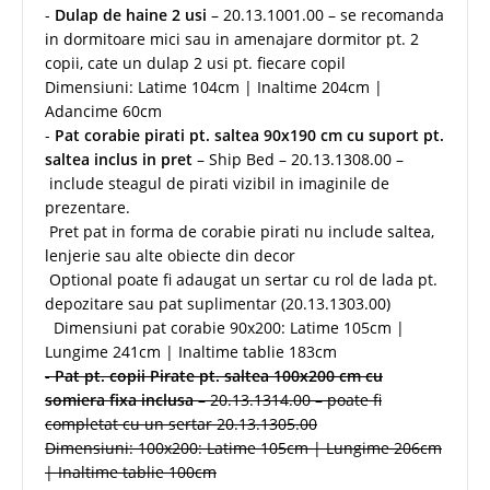
-
Dulap de haine 2 usi
– 20.13.1001.00 – se recomanda
in dormitoare mici sau in amenajare dormitor pt. 2
copii, cate un dulap 2 usi pt. fiecare copil
Dimensiuni: Latime 104cm | Inaltime 204cm |
Adancime 60cm
-
Pat corabie pirati pt. saltea 90x190 cm cu suport pt.
saltea inclus in pret
– Ship Bed – 20.13.1308.00 –
include steagul de pirati vizibil in imaginile de
prezentare.
Pret pat in forma de corabie pirati nu include saltea,
lenjerie sau alte obiecte din decor
Optional poate fi adaugat un sertar cu rol de lada pt.
depozitare sau pat suplimentar (20.13.1303.00)
Dimensiuni pat corabie 90x200: Latime 105cm |
Lungime 241cm | Inaltime tablie 183cm
-
Pat pt. copii Pirate pt. saltea 100x200 cm cu
somiera fixa inclusa
– 20.13.1314.00 – poate fi
completat cu un sertar 20.13.1305.00
Dimensiuni: 100x200: Latime 105cm | Lungime 206cm
| Inaltime tablie 100cm