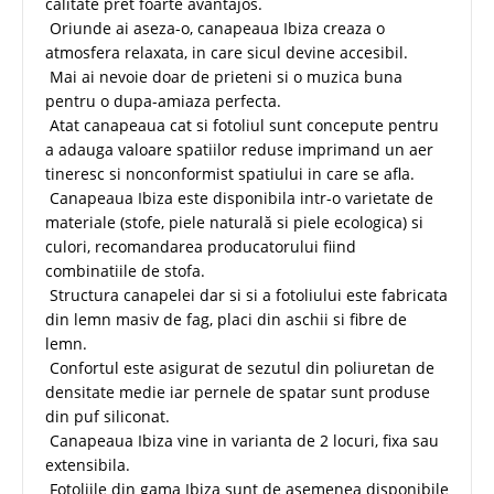
calitate pret foarte avantajos.
Oriunde ai aseza-o, canapeaua Ibiza creaza o
atmosfera relaxata, in care sicul devine accesibil.
Mai ai nevoie doar de prieteni si o muzica buna
pentru o dupa-amiaza perfecta.
Atat canapeaua cat si fotoliul sunt concepute pentru
a adauga valoare spatiilor reduse imprimand un aer
tineresc si nonconformist spatiului in care se afla.
Canapeaua Ibiza este disponibila intr-o varietate de
materiale (stofe, piele naturală si piele ecologica) si
culori, recomandarea producatorului fiind
combinatiile de stofa.
Structura canapelei dar si si a fotoliului este fabricata
din lemn masiv de fag, placi din aschii si fibre de
lemn.
Confortul este asigurat de sezutul din poliuretan de
densitate medie iar pernele de spatar sunt produse
din puf siliconat.
Canapeaua Ibiza vine in varianta de 2 locuri, fixa sau
extensibila.
Fotoliile din gama Ibiza sunt de asemenea disponibile