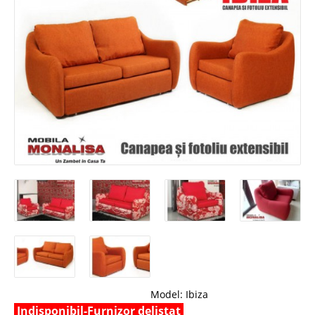
Model:
Ibiza
Indisponibil-Furnizor delistat