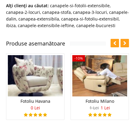
Alţi clienţi au căutat:
canapele-si-fotolii-extensibile
,
canapea-2-locuri
,
canapea-stofa
,
canapea-3-locuri
,
canapele-
dalin
,
canapea-extensibila
,
canapea-si-fotoliu-extensibil
,
ibiza
,
canapele-extensibile-ieftine
,
canapele-bucuresti
Produse asemanătoare
-10%
Fotoliu Havana
Fotoliu Milano
0 Lei
1 Lei
1 Lei