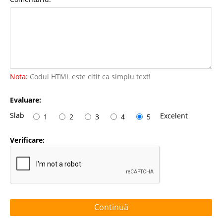
Nota:
Codul HTML este citit ca simplu text!
Evaluare:
Slab
Excelent
1
2
3
4
5
Verificare:
Continuă