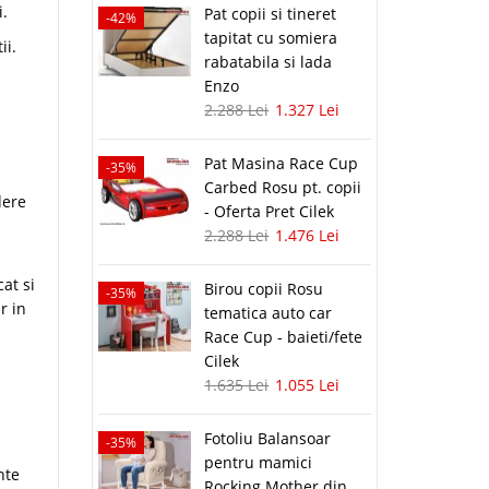
i.
Pat copii si tineret
-42%
tapitat cu somiera
ii.
rabatabila si lada
Enzo
2.288 Lei
1.327 Lei
Pat Masina Race Cup
-35%
Carbed Rosu pt. copii
dere
- Oferta Pret Cilek
2.288 Lei
1.476 Lei
at si
Birou copii Rosu
-35%
r in
tematica auto car
Race Cup - baieti/fete
Cilek
1.635 Lei
1.055 Lei
Fotoliu Balansoar
-35%
pentru mamici
nte
Rocking Mother din