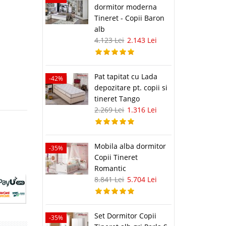
dormitor moderna
Tineret - Copii Baron
alb
4.123 Lei
2.143 Lei
Pat tapitat cu Lada
-42%
depozitare pt. copii si
tineret Tango
2.269 Lei
1.316 Lei
Mobila alba dormitor
-35%
Copii Tineret
Romantic
8.841 Lei
5.704 Lei
Set Dormitor Copii
-35%