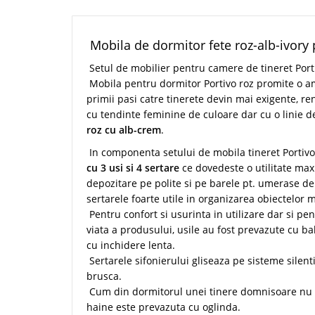
Mobila de dormitor fete roz-alb-ivory p
Setul de mobilier pentru camere de tineret Por
Mobila pentru dormitor Portivo roz promite o ame
primii pasi catre tinerete devin mai exigente, r
cu tendinte feminine de culoare dar cu o linie de
roz cu alb-crem
.
In componenta setului de mobila tineret Portivo
cu 3 usi si 4 sertare
ce dovedeste o utilitate max
depozitare pe polite si pe barele pt. umerase de
sertarele foarte utile in organizarea obiectelor m
Pentru confort si usurinta in utilizare dar si pe
viata a produsului, usile au fost prevazute cu ba
cu inchidere lenta.
Sertarele sifonierului gliseaza pe sisteme silent
brusca.
Cum din dormitorul unei tinere domnisoare nu p
haine este prevazuta cu oglinda.