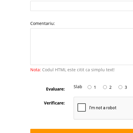
Comentariu:
Nota:
Codul HTML este citit ca simplu text!
Slab
1
2
3
Evaluare:
Verificare: