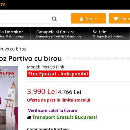
RTA
Cont
Favo
la Dormitor
Canapele si Coltare
Saltele
tor Matrimonial
Canapele si Fotolii Extensibile
Ortopedice | Relaxa
rtivo cu birou
oz Portivo cu birou
Model:
Portivo Pink
Stoc Epuizat - Indisponibil
3.990 Lei
4.766 Lei
Oferta de pret in limita stocului
Verificare colet la livrare
Transport Gratuit Bucuresti
Componente Portivo