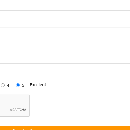
Excelent
4
5