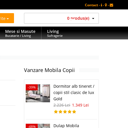
Contact -
-
-
rite
0 produs(e)
Mese si Masute
Living
Bucatarie / Living
Sufragerie
Vanzare Mobila Copii
Dormitor alb tineret /
-39%
copii stil clasic de lux
Gold
2.226 Lei
1.349 Lei
Dulap Mobila
-48%