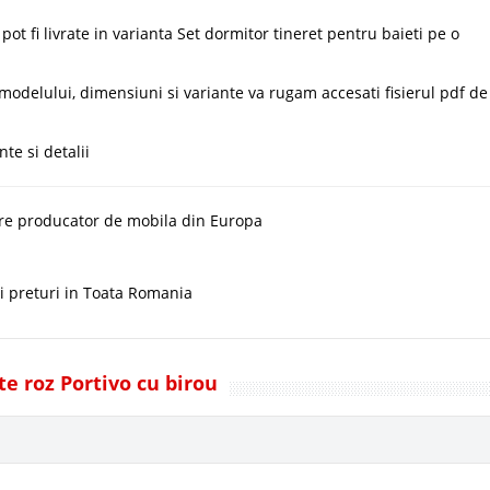
t fi livrate in varianta Set dormitor tineret pentru baieti pe o
delului, dimensiuni si variante va rugam accesati fisierul pdf de
te si detalii
re producator de mobila din Europa
ci preturi in Toata Romania
te roz Portivo cu birou