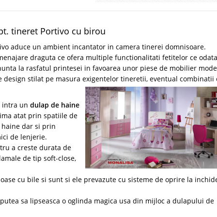
t. tineret Portivo cu birou
tivo aduce un ambient incantator in camera tinerei domnisoare.
najare draguta ce ofera multiple functionalitati fetitelor ce odat
enunta la rasfatul printesei in favoarea unor piese de mobilier mod
 design stilat pe masura exigentelor tineretii, eventual combinatii
 intra un
dulap de haine
ima atat prin spatiile de
 haine dar si prin
ici de lenjerie.
ntru a creste durata de
lamale de tip soft-close,
ioase cu bile si sunt si ele prevazute cu sisteme de oprire la inchid
utea sa lipseasca o oglinda magica usa din mijloc a dulapului de