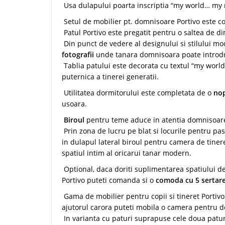
Usa dulapului poarta inscriptia “my world… my r
Setul de mobilier pt. domnisoare Portivo este 
Patul Portivo este pregatit pentru o saltea de 
Din punct de vedere al designului si stilului m
fotografii
unde tanara domnisoara poate introduc
Tablia patului este decorata cu textul “my wor
puternica a tinerei generatii.
Utilitatea dormitorului este completata de o
nop
usoara.
Biroul
pentru teme aduce in atentia domnisoarei
Prin zona de lucru pe blat si locurile pentru past
in dulapul lateral biroul pentru camera de tinere
spatiul intim al oricarui tanar modern.
Optional, daca doriti suplimentarea spatiului de
Portivo puteti comanda si o
comoda cu 5 sertar
Gama de mobilier pentru copii si tineret Portiv
ajutorul carora puteti mobila o camera pentru do
In varianta cu paturi suprapuse cele doua patur