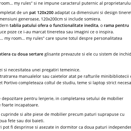
oom… my rules” si ne impune caracterul puternic al proprietarulu
completat de un
pat 120x200
adaptat ca dimensiuni si design tineret
dimensiuni generoase, 120x200cm si include somiera.
odern
tablia patului ofera o functionalitate inedita
, o
rama pentru
e poze ce i-au marcat tineretea sau imagini ce o inspira.
ld… my room… my rules” care spune totul despre personalitatea
tiera cu doua sertare
glisante prevazute si ele cu sistem de inchi
 si necesitatea unei pregatiri temeinice.
ratrarea manualelor sau caietelor atat pe rafturile minibibliotecii c
t Portivo completeaza coltul de studiu, teme si laptop strict necesa
 depozitare pentru lenjerie, in completarea setului de mobilier
e
foarte incapatoare.
o cuprinde si alte piese de mobilier precum paturi suprapuse cu
ua fete sau doi baieti.
i pot fi desprinse si asezate in dormitor ca doua paturi independe