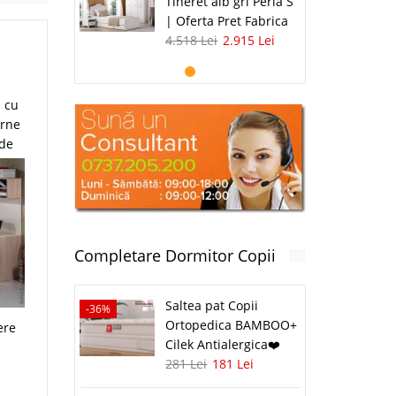
Tineret alb gri Perla S
| Oferta Pret Fabrica
4.518 Lei
2.915 Lei
a cu
erne
 de
Completare Dormitor Copii
Saltea pat Copii
-36%
Ortopedica BAMBOO+
ere
Cilek Antialergica❤️
281 Lei
181 Lei