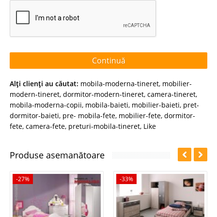
Continuă
Alţi clienţi au căutat:
mobila-moderna-tineret
,
mobilier-
modern-tineret
,
dormitor-modern-tineret
,
camera-tineret
,
mobila-moderna-copii
,
mobila-baieti
,
mobilier-baieti
,
pret-
dormitor-baieti
,
pre- mobila-fete
,
mobilier-fete
,
dormitor-
fete
,
camera-fete
,
preturi-mobila-tineret
,
Like
Produse asemanătoare
-27%
-33%