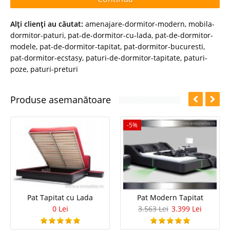
Alţi clienţi au căutat:
amenajare-dormitor-modern
,
mobila-
dormitor-paturi
,
pat-de-dormitor-cu-lada
,
pat-de-dormitor-
modele
,
pat-de-dormitor-tapitat
,
pat-dormitor-bucuresti
,
pat-dormitor-ecstasy
,
paturi-de-dormitor-tapitate
,
paturi-
poze
,
paturi-preturi
Produse asemanătoare
-5%
Pat Tapitat cu Lada
Pat Modern Tapitat
0 Lei
3.563 Lei
3.399 Lei