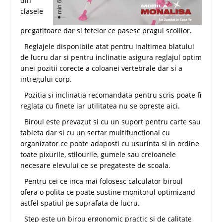
din
clasele
pregatitoare dar si fetelor ce pasesc pragul scolilor.
Reglajele disponibile atat pentru inaltimea blatului
de lucru dar si pentru inclinatie asigura reglajul optim
unei pozitii corecte a coloanei vertebrale dar si a
intregului corp.
Pozitia si inclinatia recomandata pentru scris poate fi
reglata cu finete iar utilitatea nu se opreste aici.
Biroul este prevazut si cu un suport pentru carte sau
tableta dar si cu un sertar multifunctional cu
organizator ce poate adaposti cu usurinta si in ordine
toate pixurile, stilourile, gumele sau creioanele
necesare elevului ce se pregateste de scoala.
Pentru cei ce inca mai folosesc calculator biroul
ofera o polita ce poate sustine monitorul optimizand
astfel spatiul pe suprafata de lucru.
Step este un birou ergonomic practic si de calitate