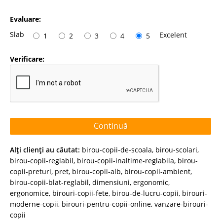
Evaluare:
Slab
Excelent
1
2
3
4
5
Verificare:
Continuă
Alţi clienţi au căutat:
birou-copii-de-scoala
,
birou-scolari
,
birou-copii-reglabil
,
birou-copii-inaltime-reglabila
,
birou-
copii-preturi
,
pret
,
birou-copii-alb
,
birou-copii-ambient
,
birou-copii-blat-reglabil
,
dimensiuni
,
ergonomic
,
ergonomice
,
birouri-copii-fete
,
birou-de-lucru-copii
,
birouri-
moderne-copii
,
birouri-pentru-copii-online
,
vanzare-birouri-
copii