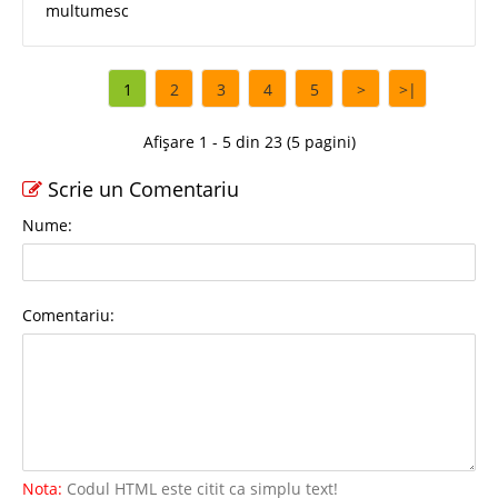
multumesc
1
2
3
4
5
>
>|
Afișare 1 - 5 din 23 (5 pagini)
Scrie un Comentariu
Nume:
Comentariu:
Nota:
Codul HTML este citit ca simplu text!