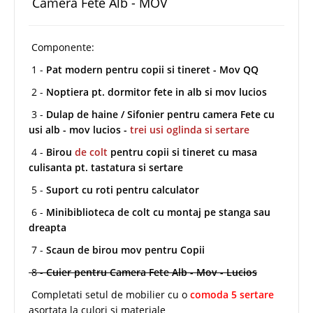
Camera Fete Alb - MOV
Componente:
1 -
Pat modern pentru copii si tineret - Mov QQ
2 -
Noptiera pt. dormitor fete in alb si mov lucios
3 -
Dulap de haine / Sifonier pentru camera Fete cu
usi alb - mov lucios -
trei usi oglinda si sertare
4 -
Birou
de colt
pentru copii si tineret cu masa
culisanta pt. tastatura si sertare
5 -
Suport cu roti pentru calculator
6 -
Minibiblioteca de colt cu montaj pe stanga sau
dreapta
7 -
Scaun de birou mov pentru Copii
8 -
Cuier pentru Camera Fete Alb - Mov - Lucios
Completati setul de mobilier cu o
comoda 5 sertare
asortata la culori si materiale