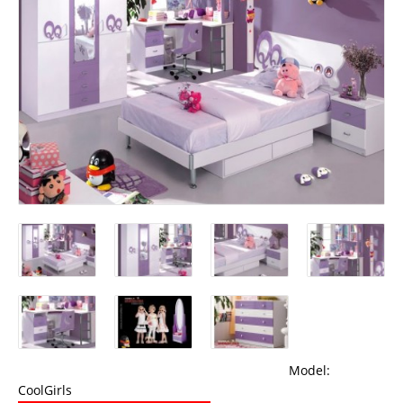
Model:
CoolGirls