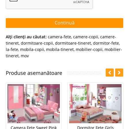
Continuă
Alţi clienţi au căutat:
camera-fete
,
camere-copii
,
camere-
tineret
,
dormitoare-copii
,
dormitoare-tineret
,
dormitor-fete
,
la-fete
,
mobila-copii
,
mobila-tineret
,
mobilier-copii
,
mobilier-
tineret
,
mov
Produse asemanătoare
Camera Fete Sweet Pink
Dormitor Fete Girls