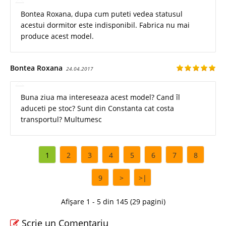
Bontea Roxana, dupa cum puteti vedea statusul
acestui dormitor este indisponibil. Fabrica nu mai
produce acest model.
Bontea Roxana
24.04.2017
Buna ziua ma intereseaza acest model? Cand îl
aduceti pe stoc? Sunt din Constanta cat costa
transportul? Multumesc
1
2
3
4
5
6
7
8
9
>
>|
Afișare 1 - 5 din 145 (29 pagini)
Scrie un Comentariu