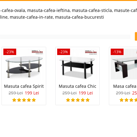
-cafea-ovala
,
masuta-cafea-ieftina
,
masuta-cafea-sticla
,
masute-caf
line
,
masute-cafea-in-rate
,
masuta-cafea-bucuresti
-23%
-23%
-13%
Masuta cafea Spirit
Masuta cafea Chic
Masa cafea
259 Lei
199 Lei
259 Lei
199 Lei
299 Lei
25