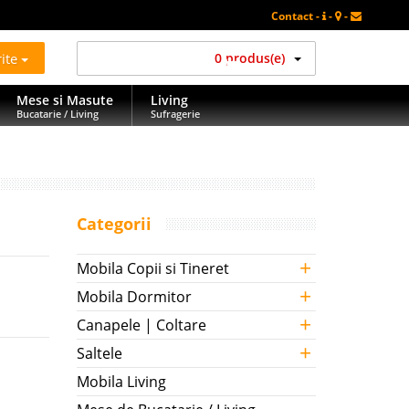
Contact -
-
-
rite
0 produs(e)
Mese si Masute
Living
Bucatarie / Living
Sufragerie
Categorii
+
Mobila Copii si Tineret
+
Mobila Dormitor
+
Canapele | Coltare
+
Saltele
Mobila Living