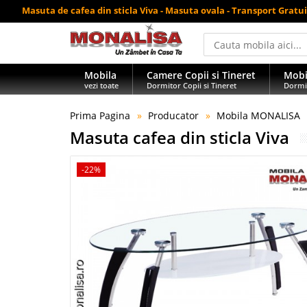
Masuta de cafea din sticla Viva - Masuta ovala - Transport Gratui
Mobila
Camere Copii si Tineret
Mobi
vezi toate
Dormitor Copii si Tineret
Dormi
Prima Pagina
Producator
Mobila MONALISA
Masuta cafea din sticla Viva
-22%