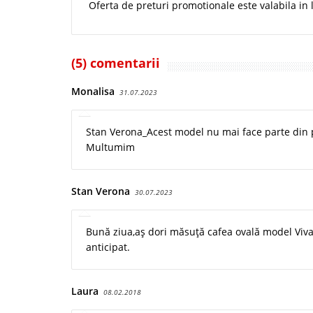
Oferta de preturi promotionale este valabila in l
(5) comentarii
Monalisa
31.07.2023
Stan Verona_Acest model nu mai face parte din port
Multumim
Stan Verona
30.07.2023
Bună ziua,aș dori măsuță cafea ovală model Viva
anticipat.
Laura
08.02.2018