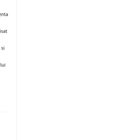
enta
isat
 si
lui