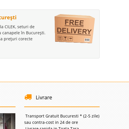
curești
la CILEK, seturi de
au canapele în București.
a prețuri corecte
Livrare
Transport Gratuit Bucuresti * (2-5 zile)
sau contra-cost in 24 de ore
Livrare rapida in Toata Tara