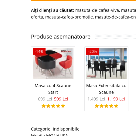
Alţi clienţi au căutat:
masuta-de-cafea-viva
,
masuta
oferta
,
masuta-cafea-promotie
,
masute-de-cafea-on
Produse asemanătoare
-14%
-20%
Masa cu 4 Scaune
Masa Extensibila cu
Start
Scaune
699 Lei
599 Lei
1.499 Lei
1.199 Lei
Categorie:
Indisponibile
|
Mobila MONALISA