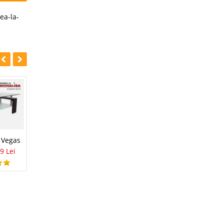
ea-la-
-22%
-20%
Masuta Cafea Sticla
 Vegas
Set Masa Cafea + 6
Berlin
9 Lei
Tabureti
349 Lei
279 Lei
899 Lei
699 Lei