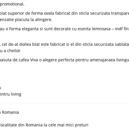
t promotional.
lat superior de forma ovala fabricat din sticla securizata transpar
enzatie placuta la atingere.
 au o forma eleganta si sunt decorate cu esenta lemnoasa – mdf fin
el de-al doilea blat este fabricat si el din sticla securizata sablata
u a cheilor
masuta de cafea Viva o alegere perfecta pentru amenajaraea livingu
m
ntru living
in Romania
localitate din Romania la cele mai mici preturi