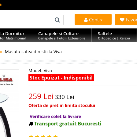
t
Cont
Favo
la Dormitor
Canapele si Coltare
Saltele
tor Matrimonial
Canapele si Fotolii Extensibile
Ortopedice | Relaxa
Masuta cafea din sticla Viva
Model:
Viva
Stoc Epuizat - Indisponibil
259 Lei
330 Lei
Oferta de pret in limita stocului
Verificare colet la livrare
Transport gratuit Bucuresti