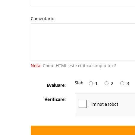
Comentariu:
Nota:
Codul HTML este citit ca simplu text!
Slab
1
2
3
Evaluare:
Verificare: