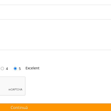
Excelent
4
5
Continuă