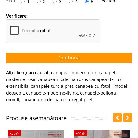
Slab
Excelent
1
2
3
4
5
Verificare:
Continuă
Alţi clienţi au căutat:
canapea-moderna-lux
,
canapele-
moderne-rosii
,
canapea-moderna-rosie
,
canapea-de-lux-
extensibila
,
canapele-turcia-pret
,
canapea-cu-fotolii-model-
deosebit
,
canapele-moderne-living
,
canapele-bellona
,
mondi
,
canapea-moderna-rosu-regal-pret
Produse asemanătoare
-36%
-44%