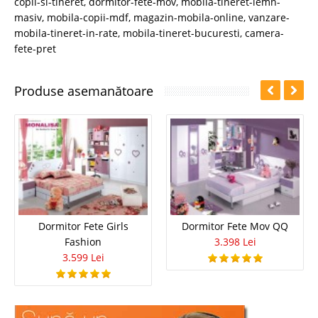
copii-si-tineret
,
dormitor-fete-mov
,
mobila-tineret-lemn-
masiv
,
mobila-copii-mdf
,
magazin-mobila-online
,
vanzare-
mobila-tineret-in-rate
,
mobila-tineret-bucuresti
,
camera-
fete-pret
Produse asemanătoare
Dormitor Fete Girls
Dormitor Fete Mov QQ
Fashion
3.398 Lei
3.599 Lei