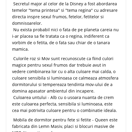
Secretul major al celor de la Disney a fost abordarea
temelor "tema printesa" si "tema regina" cu adresare
directa inspre sexul frumos, fetelor, fetitelor si
domnisoarelor.
Nu exista probabil nici o fata de pe planeta careia nu
i-ar placea sa fie tratata ca o regina, indiferent ca
vorbim de o fetita, de o fata sau chiar de o tanara
mamica.
Culorile roz si Mov sunt recunoscute ca fiind culori
magice pentru sexul frumos dar trebuie avut in
vedere combinarea lor cu o alta culoare mai calda, o
culoare sensibila si luminoasa ce calmeaza atmosfera
dormitorului si tempereaza tendinta mov-ului de a
domina apasator ambientul din incapere.
Culoarea untului - Alb cu o usoara nuanta de crem
este culoarea perfecta, sensibila si luminoasa, este
cea mai potrivita culoare pentru o combinatie ideala.
Mobila de dormitor pentru fete si fetite - Queen este
fabricata din Lemn Masiv, placi si blocuri masive de