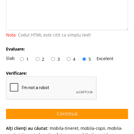
Nota:
Codul HTML este citit ca simplu text!
Evaluare:
Slab
Excelent
1
2
3
4
5
Verificare:
Continuă
Alţi clienţi au căutat:
mobila-tineret
,
mobila-copii
,
mobila-