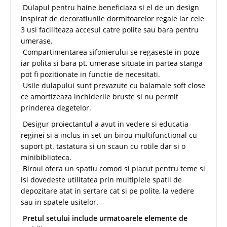
Dulapul pentru haine beneficiaza si el de un design
inspirat de decoratiunile dormitoarelor regale iar cele
3 usi faciliteaza accesul catre polite sau bara pentru
umerase.
Compartimentarea sifonierului se regaseste in poze
iar polita si bara pt. umerase situate in partea stanga
pot fi pozitionate in functie de necesitati.
Usile dulapului sunt prevazute cu balamale soft close
ce amortizeaza inchiderile bruste si nu permit
prinderea degetelor.
Desigur proiectantul a avut in vedere si educatia
reginei si a inclus in set un birou multifunctional cu
suport pt. tastatura si un scaun cu rotile dar si o
minibiblioteca.
Biroul ofera un spatiu comod si placut pentru teme si
isi dovedeste utilitatea prin multiplele spatii de
depozitare atat in sertare cat si pe polite, la vedere
sau in spatele usitelor.
Pretul setului include urmatoarele elemente de