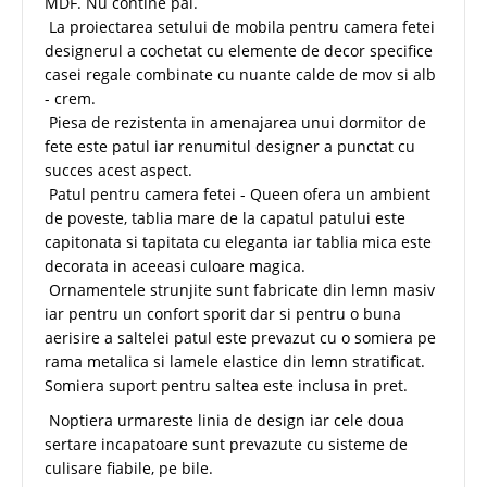
MDF. Nu contine pal.
La proiectarea setului de mobila pentru camera fetei
designerul a cochetat cu elemente de decor specifice
casei regale combinate cu nuante calde de mov si alb
- crem.
Piesa de rezistenta in amenajarea unui dormitor de
fete este patul iar renumitul designer a punctat cu
succes acest aspect.
Patul pentru camera fetei - Queen ofera un ambient
de poveste, tablia mare de la capatul patului este
capitonata si tapitata cu eleganta iar tablia mica este
decorata in aceeasi culoare magica.
Ornamentele strunjite sunt fabricate din lemn masiv
iar pentru un confort sporit dar si pentru o buna
aerisire a saltelei patul este prevazut cu o somiera pe
rama metalica si lamele elastice din lemn stratificat.
Somiera suport pentru saltea este inclusa in pret.
Noptiera urmareste linia de design iar cele doua
sertare incapatoare sunt prevazute cu sisteme de
culisare fiabile, pe bile.