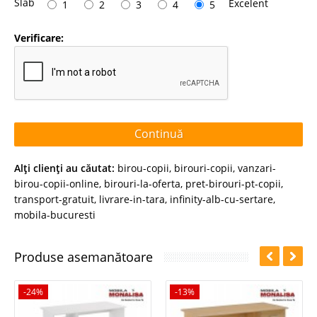
Slab
Excelent
1
2
3
4
5
Verificare:
Continuă
Alţi clienţi au căutat:
birou-copii
,
birouri-copii
,
vanzari-
birou-copii-online
,
birouri-la-oferta
,
pret-birouri-pt-copii
,
transport-gratuit
,
livrare-in-tara
,
infinity-alb-cu-sertare
,
mobila-bucuresti
Produse asemanătoare
-24%
-13%