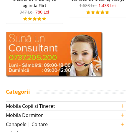
oglinda Flirt
1.683 Lei
1.433 Lei
947 Lei
780 Lei
Categorii
+
Mobila Copii si Tineret
+
Mobila Dormitor
+
Canapele | Coltare