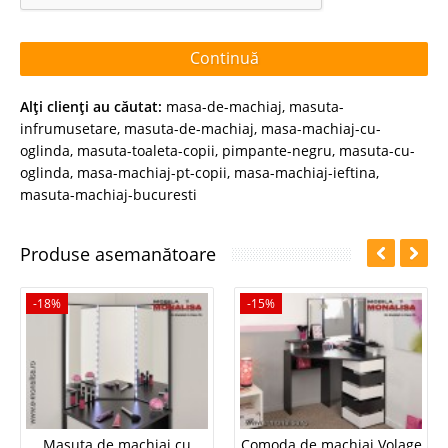
Continuă
Alţi clienţi au căutat:
masa-de-machiaj
,
masuta-
infrumusetare
,
masuta-de-machiaj
,
masa-machiaj-cu-
oglinda
,
masuta-toaleta-copii
,
pimpante-negru
,
masuta-cu-
oglinda
,
masa-machiaj-pt-copii
,
masa-machiaj-ieftina
,
masuta-machiaj-bucuresti
Produse asemanătoare
-18%
-15%
Masuta de machiaj cu
Comoda de machiaj Volage