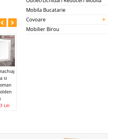
Outlet/Lichidari Reduceri Mobila
Mobila Bucatarie
+
Covoare
Mobilier Birou
-41%
machiaj
Masa de toaleta cu
a si
oglinda Mabel alb
toman
fildes ⚜️
 Golden
849 Lei
503 Lei
x
3 Lei