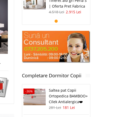
Tineret alb gri Perla S
| Oferta Pret Fabrica
4.518 Lei
2.915 Lei
.
Completare Dormitor Copii
Saltea pat Copii
-36%
Ortopedica BAMBOO+
Cilek Antialergica❤️
281 Lei
181 Lei