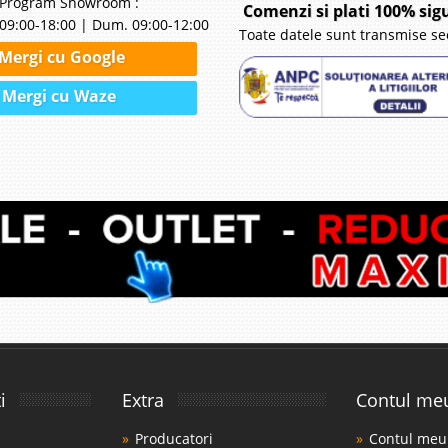
Program Showroom :
Comenzi si plati 100% sig
09:00-18:00 | Dum. 09:00-12:00
Toate datele sunt transmise se
Mergi cu Google
Mergi cu Waze
i
Extra
Contul me
Producatori
Contul meu