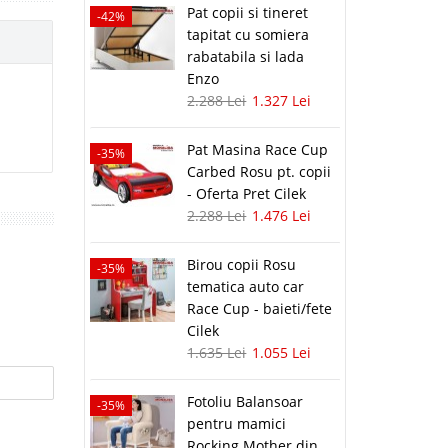
Pat copii si tineret
-42%
tapitat cu somiera
rabatabila si lada
Enzo
2.288 Lei
1.327 Lei
Pat Masina Race Cup
-35%
Carbed Rosu pt. copii
- Oferta Pret Cilek
2.288 Lei
1.476 Lei
Birou copii Rosu
-35%
tematica auto car
Race Cup - baieti/fete
Cilek
1.635 Lei
1.055 Lei
Fotoliu Balansoar
-35%
pentru mamici
Rocking Mother din