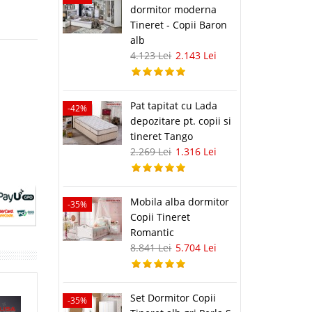
dormitor moderna
Tineret - Copii Baron
alb
4.123 Lei
2.143 Lei
Pat tapitat cu Lada
-42%
depozitare pt. copii si
tineret Tango
2.269 Lei
1.316 Lei
Mobila alba dormitor
-35%
Copii Tineret
Romantic
8.841 Lei
5.704 Lei
Set Dormitor Copii
-35%