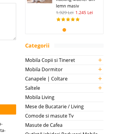
lemn masiv
1.929 Lei
1.245 Lei
Categorii
+
Mobila Copii si Tineret
+
Mobila Dormitor
+
Canapele | Coltare
+
Saltele
Mobila Living
Mese de Bucatarie / Living
Comode si masute Tv
u-
Masute de Cafea
ta-