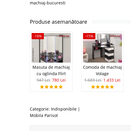
machiaj-bucuresti
Produse asemanătoare
-18%
-15%
Masuta de machiaj
Comoda de machiaj
cu oglinda Flirt
Volage
947 Lei
780 Lei
1.683 Lei
1.433 Lei
Categorie:
Indisponibile
|
Mobila Parisot