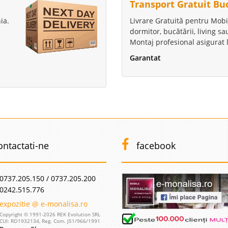
Transport Gratuit Bu
ia.
Livrare Gratuită pentru Mobi
dormitor, bucătării, living s
Montaj profesional asigurat l
Garantat
ontactati-ne
facebook
0737.205.150 / 0737.205.200
0242.515.776
expozitie @ e-monalisa.ro
Copyright © 1991-2026 REK Evolution SRL
CUI: RO1932134, Reg. Com. J51/966/1991