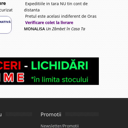
ure
Expeditiile in tara NU tin cont de
distanta
curizat
Pretul este acelasi indiferent de Oras
Verificare colet la livrare
MONALISA
Un Zâmbet în Casa Ta
u
Promotii
Newsletter/Promotii