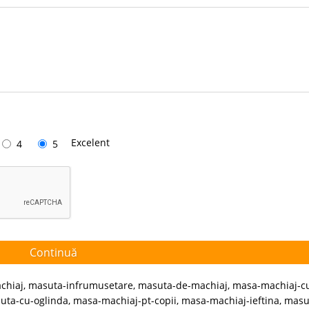
Excelent
4
5
Continuă
chiaj
,
masuta-infrumusetare
,
masuta-de-machiaj
,
masa-machiaj-c
uta-cu-oglinda
,
masa-machiaj-pt-copii
,
masa-machiaj-ieftina
,
masu