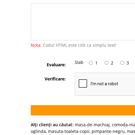
Nota:
Codul HTML este citit ca simplu text!
Slab
1
2
3
Evaluare:
Verificare:
Alţi clienţi au căutat:
masa-de-machiaj
,
comoda-ma
oglinda
,
masuta-toaleta-copii
,
pimpante-negru
,
mas