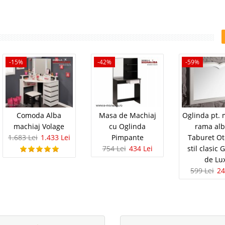
-15%
-42%
-59%
Comoda Alba
Masa de Machiaj
Oglinda pt. 
machiaj Volage
cu Oglinda
rama alb
1.683 Lei
1.433 Lei
Pimpante
Taburet O
754 Lei
434 Lei
stil clasic
de Lu
599 Lei
24