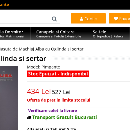
pante
Cont
Favo
la Dormitor
Canapele si Coltare
Saltele
tor Matrimonial
Canapele si Fotolii Extensibile
Ortopedice | Relaxa
asuta de Machiaj Alba cu Oglinda si sertar
inda si sertar
Model:
Pimpante
Stoc Epuizat - Indisponibil
434 Lei
527 Lei
Oferta de pret in limita stocului
Verificare colet la livrare
Transport Gratuit Bucuresti
Adaugati si Taburet Sitty