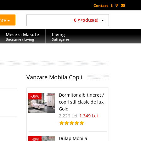
Contact -
-
-
rite
0 produs(e)
Mese si Masute
Living
Bucatarie / Living
Sufragerie
Vanzare Mobila Copii
Dormitor alb tineret /
-39%
copii stil clasic de lux
Gold
2.226 Lei
1.349 Lei
Dulap Mobila
-48%