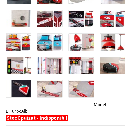
Model:
BiTurboAlb
Stoc Epuizat - Indisponibil