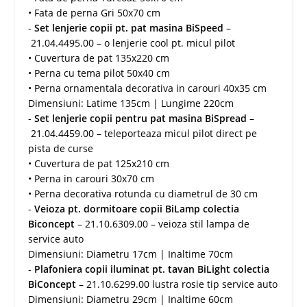
• Fata de perna Gri 50x70 cm
-
Set lenjerie copii pt. pat masina BiSpeed
–
21.04.4495.00 – o lenjerie cool pt. micul pilot
• Cuvertura de pat 135x220 cm
• Perna cu tema pilot 50x40 cm
• Perna ornamentala decorativa in carouri 40x35 cm
Dimensiuni: Latime 135cm | Lungime 220cm
-
Set lenjerie copii pentru pat masina BiSpread
–
21.04.4459.00 – teleporteaza micul pilot direct pe
pista de curse
• Cuvertura de pat 125x210 cm
• Perna in carouri 30x70 cm
• Perna decorativa rotunda cu diametrul de 30 cm
-
Veioza pt. dormitoare copii BiLamp colectia
Biconcept
– 21.10.6309.00 – veioza stil lampa de
service auto
Dimensiuni: Diametru 17cm | Inaltime 70cm
-
Plafoniera copii iluminat pt. tavan BiLight colectia
BiConcept
– 21.10.6299.00 lustra rosie tip service auto
Dimensiuni: Diametru 29cm | Inaltime 60cm