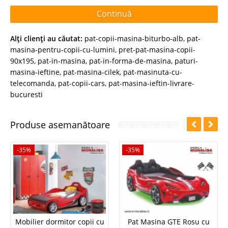
Continuă
Alţi clienţi au căutat:
pat-copii-masina-biturbo-alb
,
pat-
masina-pentru-copii-cu-lumini
,
pret-pat-masina-copii-
90x195
,
pat-in-masina
,
pat-in-forma-de-masina
,
paturi-
masina-ieftine
,
pat-masina-cilek
,
pat-masinuta-cu-
telecomanda
,
pat-copii-cars
,
pat-masina-ieftin-livrare-
bucuresti
Produse asemanătoare
-35%
-35%
Mobilier dormitor copii cu
Pat Masina GTE Rosu cu