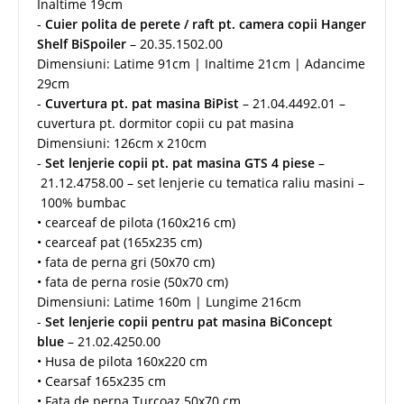
Inaltime 19cm
-
Cuier polita de perete / raft pt. camera copii Hanger
Shelf BiSpoiler
– 20.35.1502.00
Dimensiuni: Latime 91cm | Inaltime 21cm | Adancime
29cm
-
Cuvertura pt. pat masina BiPist
– 21.04.4492.01 –
cuvertura pt. dormitor copii cu pat masina
Dimensiuni: 126cm x 210cm
-
Set lenjerie copii pt. pat masina GTS 4 piese
–
21.12.4758.00 – set lenjerie cu tematica raliu masini –
100% bumbac
• cearceaf de pilota (160x216 cm)
• cearceaf pat (165x235 cm)
• fata de perna gri (50x70 cm)
• fata de perna rosie (50x70 cm)
Dimensiuni: Latime 160m | Lungime 216cm
-
Set lenjerie copii pentru pat masina BiConcept
blue
– 21.02.4250.00
• Husa de pilota 160x220 cm
• Cearsaf 165x235 cm
• Fata de perna Turcoaz 50x70 cm