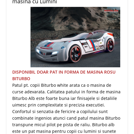
masina cu Lumini
DISPONIBIL DOAR PAT IN FORMA DE MASINA ROSU
BITURBO
Patul pt. copii Biturbo white arata ca o masina de
curse adevarata. Calitatea patului in forma de masina
Biturbo Alb este foarte buna iar finisajele si detaliile
uimesc prin complexitate si precizia executiei.
Confortul si senzatia de fericire a copilului sunt
combinate ingenios atunci cand patul masina Biturbo
transpune micul pilot pe pista de raliu. Biturbo alb
este un pat masina pentru copii cu lumini si sunete