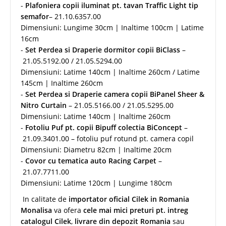
-
Plafoniera copii iluminat pt. tavan Traffic Light tip
semafor
– 21.10.6357.00
Dimensiuni: Lungime 30cm | Inaltime 100cm | Latime
16cm
-
Set Perdea si Draperie dormitor copii BiClass
–
21.05.5192.00 / 21.05.5294.00
Dimensiuni: Latime 140cm | Inaltime 260cm / Latime
145cm | Inaltime 260cm
-
Set Perdea si Draperie camera copii BiPanel Sheer &
Nitro Curtain
– 21.05.5166.00 / 21.05.5295.00
Dimensiuni: Latime 140cm | Inaltime 260cm
-
Fotoliu Puf pt. copii Bipuff colectia BiConcept
–
21.09.3401.00 – fotoliu puf rotund pt. camera copil
Dimensiuni: Diametru 82cm | Inaltime 20cm
-
Covor cu tematica auto Racing Carpet
–
21.07.7711.00
Dimensiuni: Latime 120cm | Lungime 180cm
In calitate de
importator oficial Cilek in Romania
Monalisa
va ofera
cele mai mici preturi pt. intreg
catalogul Cilek
,
livrare din depozit Romania
sau