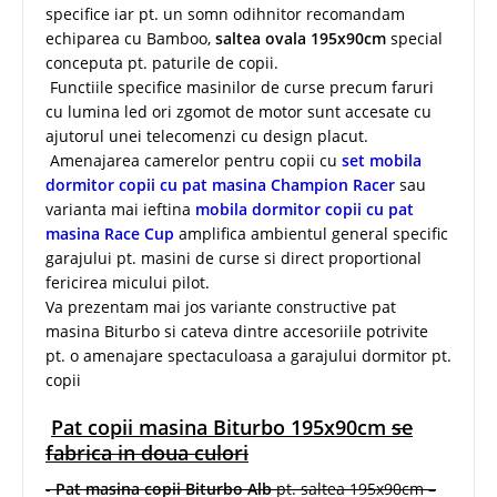
specifice iar pt. un somn odihnitor recomandam
echiparea cu Bamboo,
saltea ovala 195x90cm
special
conceputa pt. paturile de copii.
Functiile specifice masinilor de curse precum faruri
cu lumina led ori zgomot de motor sunt accesate cu
ajutorul unei telecomenzi cu design placut.
Amenajarea camerelor pentru copii cu
set mobila
dormitor copii cu pat masina Champion Racer
sau
varianta mai ieftina
mobila dormitor copii cu pat
masina Race Cup
amplifica ambientul general specific
garajului pt. masini de curse si direct proportional
fericirea micului pilot.
Va prezentam mai jos variante constructive pat
masina Biturbo si cateva dintre accesoriile potrivite
pt. o amenajare spectaculoasa a garajului dormitor pt.
copii
Pat copii masina Biturbo 195x90cm
se
fabrica in doua culori
-
Pat masina copii Biturbo Alb
pt. saltea 195x90cm –