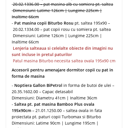
20.02.1336.00 – pat masina alb cu somiera pt. saltea
Dimensiuni: Latime 126cm | Lungime 225cm |
Inaltime 66cm
-
Pat masina copii Biturbo Rosu
pt. saltea 195x90 –
20.02.1334.00 – pat copii rosu cu somiera pt. saltea
Dimensiuni: Latime 126cm | Lungime 225cm |
Inaltime 66cm
Lenjeria salteaua si celelalte obiecte din imagini nu
sunt incluse in pretul paturilor
Patul masina Biturbo necesita saltea ovala 195x90 cm
Accesorii pentru amenajare dormitor copii cu pat in
forma de masina
-
Noptiera Gallon BiPetrol
in forma de butoi de ulei –
20.35.1602.00 – Capac detasabil
Dimensiuni: Diametru 41cm | Inaltime 36cm
-
Saltea pt. pat masina Bamboo Plus ovala
195x90cm
– 21.01.1250.00 – saltea ovala in fata
proiectata pt. paturi copii Turbomax si Biturbo
Dimensiuni: Latime 90cm | Lungime 195cm |