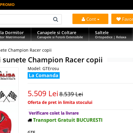
et PROMO
Cont
Favo
la Dormitor
Canapele si Coltare
Saltele
tor Matrimonial
Canapele si Fotolii Extensibile
Ortopedice | Relaxa
nete Champion Racer copii
i sunete Champion Racer copii
Model:
GTErosu
La Comanda
5.509 Lei
8.539 Lei
Oferta de pret in limita stocului
Verificare colet la livrare
Transport Gratuit BUCURESTI
GTE