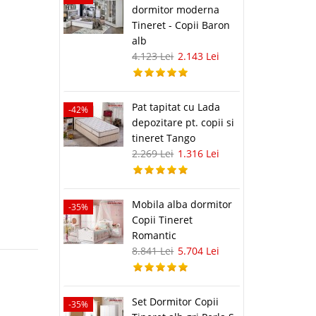
dormitor moderna
Tineret - Copii Baron
alb
4.123 Lei
2.143 Lei
Pat tapitat cu Lada
-42%
depozitare pt. copii si
tineret Tango
2.269 Lei
1.316 Lei
Mobila alba dormitor
-35%
Copii Tineret
Romantic
8.841 Lei
5.704 Lei
Set Dormitor Copii
-35%