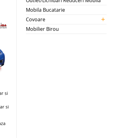
Outlet/Lichidari Reduceri Mobila
Mobila Bucatarie
+
Covoare
Mobilier Birou
u
ar si
ar si
aza