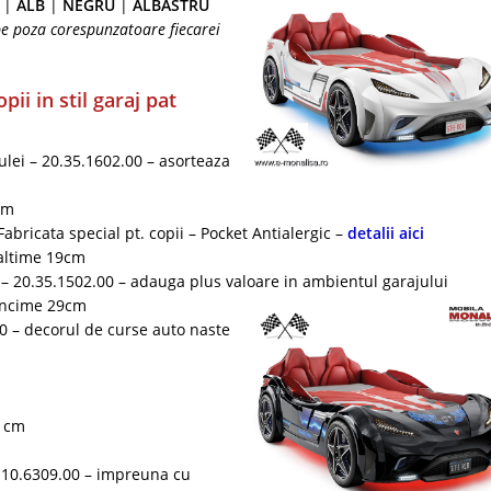
|
ALB
|
NEGRU
|
ALBASTRU
 pe poza corespunzatoare fiecarei
ii in stil garaj pat
ulei – 20.35.1602.00 – asorteaza
cm
Fabricata special pt. copii – Pocket Antialergic –
detalii aici
altime 19cm
– 20.35.1502.00 – adauga plus valoare in ambientul garajului
ancime 29cm
0 – decorul de curse auto naste
5 cm
.10.6309.00 – impreuna cu