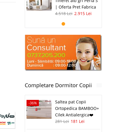
Tineret alb gri Perla S
| Oferta Pret Fabrica
4.518 Lei
2.915 Lei
Completare Dormitor Copii
Saltea pat Copii
-36%
Ortopedica BAMBOO+
Cilek Antialergica❤️
281 Lei
181 Lei