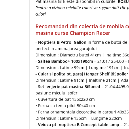
Pat masina GTE este disponibil in culorile:
ROSU
Pentru a viziona celelalte culori va rugam dati clic
culori
Recomandari din colectia de mobila cop
masina curse Champion Racer
-
Noptiera BiPetrol Gallon
in forma de butoi de 
perfect in amenajarea garajului
Dimensiuni: Diametru butoi 41cm | Inaltime 36
-
Saltea Bamboo+ 100x190cm
– 21.01.1254.00 –
Dimensiuni: Latime 99cm | Lungime 191cm | In
-
Cuier si polita pt. garaj Hanger Shelf BiSpoiler
Dimensiuni: Latime 91cm | Inaltime 21cm | Ad
-
Set lenjerie pat masina BiSpeed
– 21.04.4495.0
pasiune micului sofer
• Cuvertura de pat 135x220 cm
• Perna cu tema pilot 50x40 cm
• Perna ornamentala decorativa in carouri 40x3
Dimensiuni: Latime 135cm | Lungime 220cm
-
Veioza pt. noptiera BiConcept table lamp
– 21