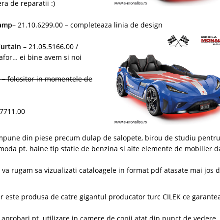
a de reparatii :)
lamp
– 21.10.6299.00 – completeaza linia de design
Curtain
– 21.05.5166.00 /
afor… ei bine avem si noi
 – folositor in momentele de
.7711.00
pune din piese precum dulap de salopete, birou de studiu pentr
comoda pt. haine tip statie de benzina si alte elemente de mobilier d
 va rugam sa vizualizati cataloagele in format pdf atasate mai jos d
r este produsa de catre gigantul producator turc CILEK ce garante
 aprobari pt. utilizare in camere de copii atat din punct de vedere