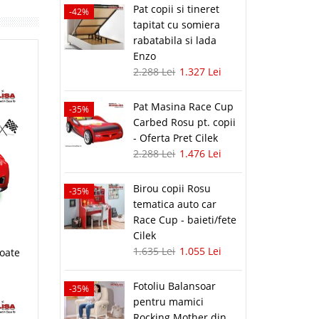
Pat copii si tineret
-42%
tapitat cu somiera
rabatabila si lada
Enzo
2.288 Lei
1.327 Lei
Pat Masina Race Cup
-35%
Carbed Rosu pt. copii
- Oferta Pret Cilek
2.288 Lei
1.476 Lei
Birou copii Rosu
-35%
tematica auto car
Race Cup - baieti/fete
Cilek
1.635 Lei
1.055 Lei
toate
Fotoliu Balansoar
-35%
pentru mamici
Rocking Mother din