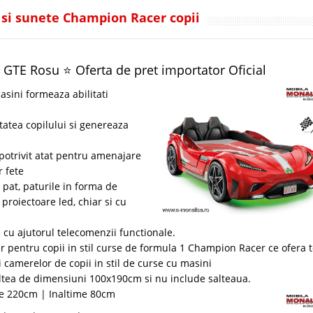
 si sunete Champion Racer copii
 GTE Rosu ⭐ Oferta de pret importator Oficial
asini formeaza abilitati
atea copilului si genereaza
potrivit atat pentru amenajare
r fete
pat, paturile in forma de
proiectoare led, chiar si cu
e cu ajutorul telecomenzii functionale.
er pentru copii in stil curse de formula 1 Champion Racer ce ofera 
camerelor de copii in stil de curse cu masini
ltea de dimensiuni 100x190cm si nu include salteaua.
e 220cm | Inaltime 80cm