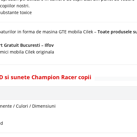
copiilor nostri.
ubstante toxice
paturilor in forma de masina GTE mobila Cilek –
Toate produsele s
t Gratuit Bucuresti – Ilfov
 mici mobila Cilek originala
ED si sunete Champion Racer copii
ente / Culori / Dimensiuni
ad