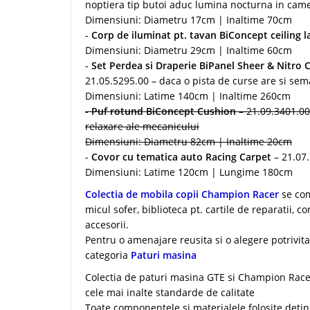
noptiera tip butoi aduc lumina nocturna in camer
Dimensiuni: Diametru 17cm | Inaltime 70cm
-
Corp de iluminat pt. tavan BiConcept
ceiling 
Dimensiuni: Diametru 29cm | Inaltime 60cm
-
Set Perdea si Draperie BiPanel Sheer & Nitro 
21.05.5295.00 – daca o pista de curse are si sem
Dimensiuni: Latime 140cm | Inaltime 260cm
-
Puf rotund BiConcept Cushion
– 21.09.3401.00
relaxare ale mecanicului
Dimensiuni: Diametru 82cm | Inaltime 20cm
-
Covor cu tematica auto Racing Carpet
– 21.07
Dimensiuni: Latime 120cm | Lungime 180cm
Colectia de mobila copii Champion Racer
se com
micul sofer, biblioteca pt. cartile de reparatii, 
accesorii.
Pentru o amenajare reusita si o alegere potrivita
categoria
Paturi masina
Colectia de paturi masina GTE si Champion Race
cele mai inalte standarde de calitate
Toate componentele si materialele folosite detin