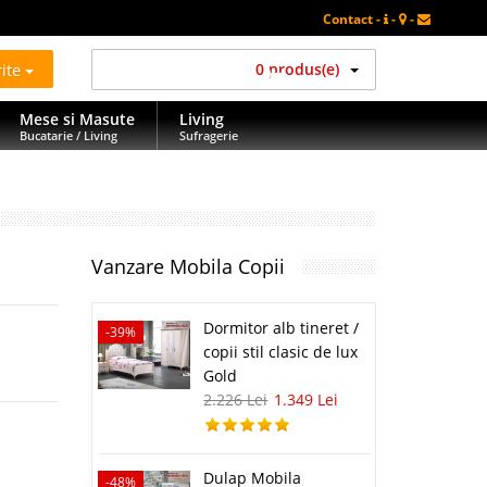
Contact -
-
-
rite
0 produs(e)
Mese si Masute
Living
Bucatarie / Living
Sufragerie
Vanzare Mobila Copii
Dormitor alb tineret /
-39%
copii stil clasic de lux
Gold
2.226 Lei
1.349 Lei
Dulap Mobila
-48%