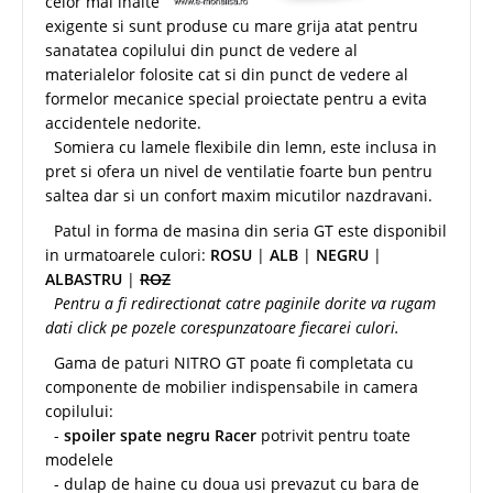
celor mai inalte
exigente si sunt produse cu mare grija atat pentru
sanatatea copilului din punct de vedere al
materialelor folosite cat si din punct de vedere al
formelor mecanice special proiectate pentru a evita
accidentele nedorite.
Somiera cu lamele flexibile din lemn, este inclusa in
pret si ofera un nivel de ventilatie foarte bun pentru
saltea dar si un confort maxim micutilor nazdravani.
Patul in forma de masina din seria GT este disponibil
in urmatoarele culori:
ROSU
|
ALB
|
NEGRU
|
ALBASTRU
|
ROZ
Pentru a fi redirectionat catre paginile dorite va rugam
dati click pe pozele corespunzatoare fiecarei culori.
Gama de paturi NITRO GT poate fi completata cu
componente de mobilier indispensabile in camera
copilului:
-
spoiler spate negru Racer
potrivit pentru toate
modelele
- dulap de haine cu doua usi prevazut cu bara de