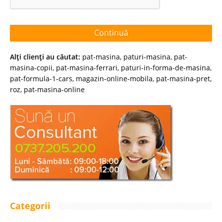
Continuă
Alţi clienţi au căutat:
pat-masina
,
paturi-masina
,
pat-
masina-copii
,
pat-masina-ferrari
,
paturi-in-forma-de-masina
,
pat-formula-1-cars
,
magazin-online-mobila
,
pat-masina-pret
,
roz
,
pat-masina-online
Categorii