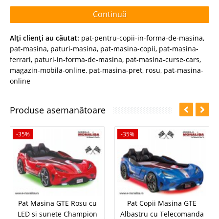
Continuă
Alţi clienţi au căutat:
pat-pentru-copii-in-forma-de-masina
,
pat-masina
,
paturi-masina
,
pat-masina-copii
,
pat-masina-
ferrari
,
paturi-in-forma-de-masina
,
pat-masina-curse-cars
,
magazin-mobila-online
,
pat-masina-pret
,
rosu
,
pat-masina-
online
Produse asemanătoare
-35%
-35%
Pat Masina GTE Rosu cu
Pat Copii Masina GTE
LED si sunete Champion
Albastru cu Telecomanda