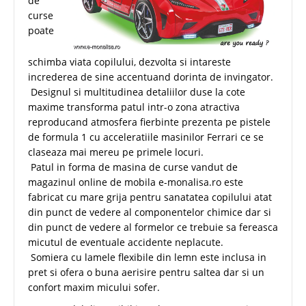
de
curse
poate
schimba viata copilului, dezvolta si intareste
increderea de sine accentuand dorinta de invingator.
Designul si multitudinea detaliilor duse la cote
maxime transforma patul intr-o zona atractiva
reproducand atmosfera fierbinte prezenta pe pistele
de formula 1 cu acceleratiile masinilor Ferrari ce se
claseaza mai mereu pe primele locuri.
Patul in forma de masina de curse vandut de
magazinul online de mobila e-monalisa.ro este
fabricat cu mare grija pentru sanatatea copilului atat
din punct de vedere al componentelor chimice dar si
din punct de vedere al formelor ce trebuie sa fereasca
micutul de eventuale accidente neplacute.
Somiera cu lamele flexibile din lemn este inclusa in
pret si ofera o buna aerisire pentru saltea dar si un
confort maxim micului sofer.