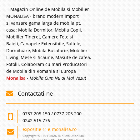
- Magazin Online de Mobila si Mobilier
MONALISA - brand modern import
si vanzare gama larga de mobila pt.
casa: Mobila Dormitor, Mobila Copii,
Mobilier Tineret, Camere Fete si
Baieti, Canapele Extensibile, Saltele,
Dormitoare, Mobila Bucatarie, Mobilier
Living, Mese si Scaune, Masute de cafea,
Fotolii. Colaboram cu mari Producatori
de Mobila din Romania si Europa
Monalisa
-
Mobila Cum Nu ai Mai Vazut
Contactati-ne
0737.205.150 / 0737.205.200
0242.515.776
expozitie @ e-monalisa.ro
Copyright © 1991-2026 REK Evolution SRL
CUI: RO1932134, Reg. Com. J51/966/1991