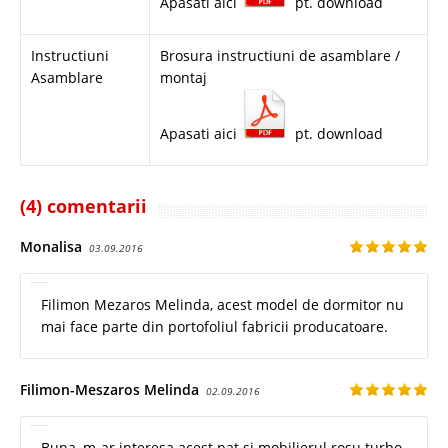
Apasati aici
pt. download
Instructiuni
Brosura instructiuni de asamblare /
Asamblare
montaj
Apasati aici
pt. download
(4) comentarii
Monalisa
03.09.2016
Filimon Mezaros Melinda, acest model de dormitor nu
mai face parte din portofoliul fabricii producatoare.
Filimon-Meszaros Melinda
02.09.2016
Buna, m-ar interesa acest pat si mobilierul rosu turbo