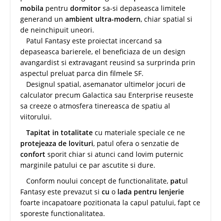
mobila
pentru
dormitor
sa-si depaseasca limitele
generand un
ambient ultra-modern
, chiar spatial si
de neinchipuit uneori.
Patul Fantasy este proiectat incercand sa
depaseasca barierele, el beneficiaza de un design
avangardist si extravagant reusind sa surprinda prin
aspectul preluat parca din filmele SF.
Designul spatial, asemanator ultimelor jocuri de
calculator precum Galactica sau Enterprise reuseste
sa creeze o atmosfera tinereasca de spatiu al
viitorului.
Tapitat in totalitate
cu materiale speciale ce ne
protejeaza de lovituri
, patul ofera o senzatie de
confort
sporit chiar si atunci cand lovim puternic
marginile patului ce par ascutite si dure.
Conform noului concept de functionalitate,
pat
ul
Fantasy este prevazut si
cu
o
lada pentru lenjerie
foarte incapatoare pozitionata la capul patului, fapt ce
sporeste functionalitatea.