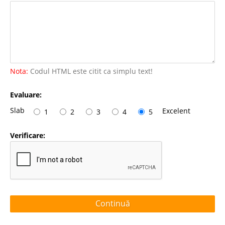
Nota:
Codul HTML este citit ca simplu text!
Evaluare:
Slab
Excelent
1
2
3
4
5
Verificare:
Continuă