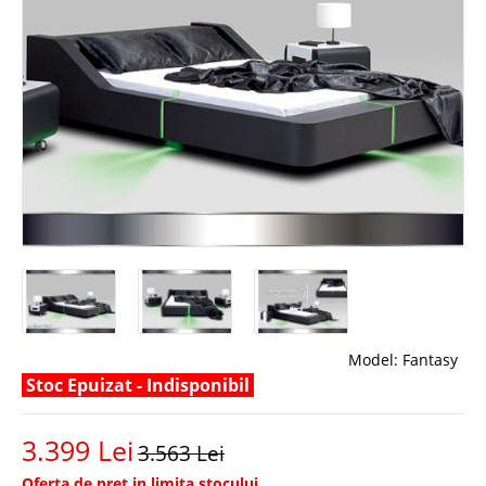
Model:
Fantasy
Stoc Epuizat - Indisponibil
3.399 Lei
3.563 Lei
Oferta de pret in limita stocului