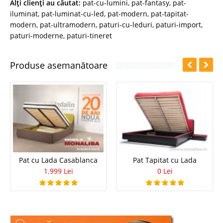
Alţi clienţi au căutat:
pat-cu-lumini
,
pat-fantasy
,
pat-
iluminat
,
pat-luminat-cu-led
,
pat-modern
,
pat-tapitat-
modern
,
pat-ultramodern
,
paturi-cu-leduri
,
paturi-import
,
paturi-moderne
,
paturi-tineret
Produse asemanătoare
Pat cu Lada Casablanca
Pat Tapitat cu Lada
1.999 Lei
0 Lei