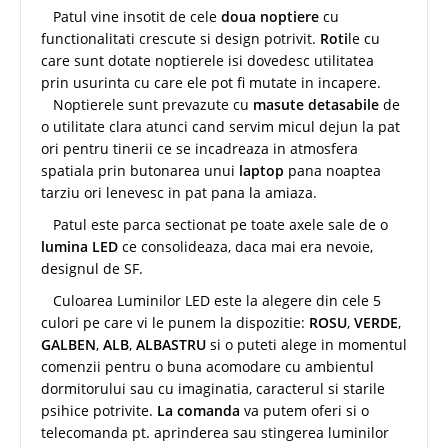
Patul vine insotit de cele
doua noptiere
cu
functionalitati crescute si design potrivit.
Roti
le cu
care sunt dotate noptierele isi dovedesc utilitatea
prin usurinta cu care ele pot fi mutate in incapere.
Noptierele sunt prevazute cu
masute detasabile
de
o utilitate clara atunci cand servim micul dejun la pat
ori pentru tinerii ce se incadreaza in atmosfera
spatiala prin butonarea unui
laptop
pana noaptea
tarziu ori lenevesc in pat pana la amiaza.
Patul este parca sectionat pe toate axele sale de o
lumina LED
ce consolideaza, daca mai era nevoie,
designul de SF.
Culoarea Luminilor LED este la alegere din cele 5
culori pe care vi le punem la dispozitie:
ROSU
,
VERDE
,
GALBEN
,
ALB
,
ALBASTRU
si o puteti alege in momentul
comenzii pentru o buna acomodare cu ambientul
dormitorului sau cu imaginatia, caracterul si starile
psihice potrivite.
La comanda
va putem oferi si o
telecomanda pt. aprinderea sau stingerea luminilor