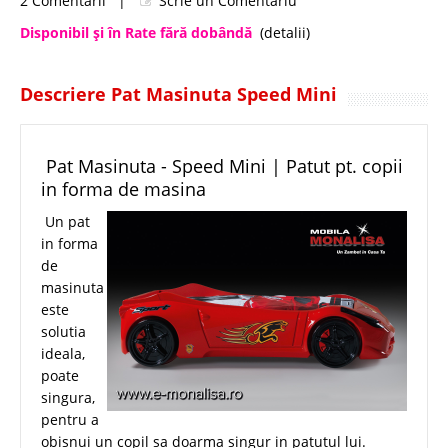
2 Comentarii
|
Scrie un Comentariu
Disponibil şi în Rate fără dobândă
(detalii)
Descriere Pat Masinuta Speed Mini
Pat Masinuta - Speed Mini | Patut pt. copii
in forma de masina
Un pat
in forma
de
masinuta
este
solutia
ideala,
poate
singura,
pentru a
obisnui un copil sa doarma singur in patutul lui.