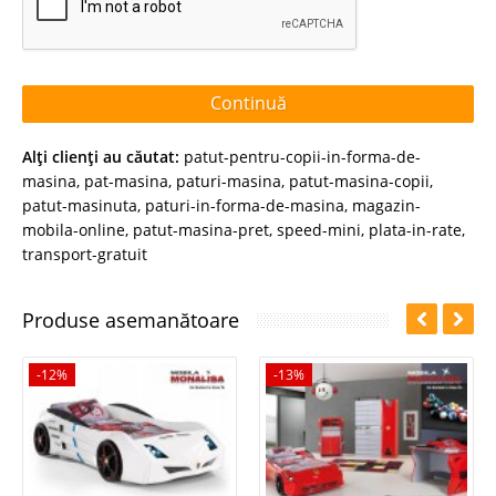
Continuă
Alţi clienţi au căutat:
patut-pentru-copii-in-forma-de-
masina
,
pat-masina
,
paturi-masina
,
patut-masina-copii
,
patut-masinuta
,
paturi-in-forma-de-masina
,
magazin-
mobila-online
,
patut-masina-pret
,
speed-mini
,
plata-in-rate
,
transport-gratuit
Produse asemanătoare
-12%
-13%