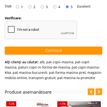
Slab
Excelent
1
2
3
4
5
Verificare:
Continuă
Alţi clienţi au căutat:
alb
,
pat-copii-masina
,
pat-copil-
masina
,
paturi-copii-in-forma-de-masina
,
pat-copii-masina-
kika
,
pat-masina-bucuresti
,
pat-forma-masina-pret
,
magazin-
mobila-online
,
transport-gratuit
,
pat-masina-la-promotie
Produse asemanătoare
-12%
-13%