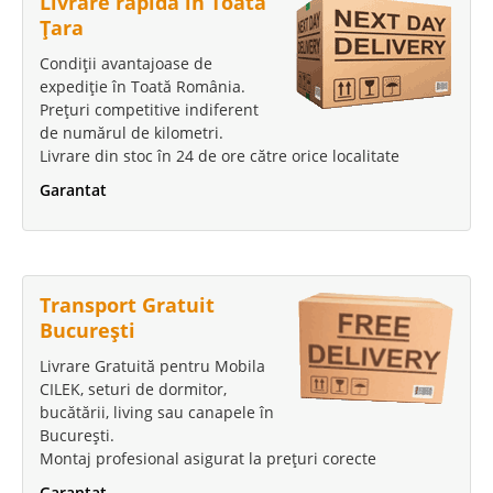
Livrare rapidă în Toată
Țara
Condiții avantajoase de
expediție în Toată România.
Prețuri competitive indiferent
de numărul de kilometri.
Livrare din stoc în 24 de ore către orice localitate
Garantat
Transport Gratuit
București
Livrare Gratuită pentru Mobila
CILEK, seturi de dormitor,
bucătării, living sau canapele în
București.
Montaj profesional asigurat la prețuri corecte
Garantat