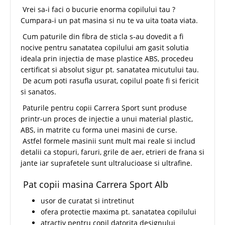
Vrei sa-i faci o bucurie enorma copilului tau ?
Cumpara-i un pat masina si nu te va uita toata viata.
Cum paturile din fibra de sticla s-au dovedit a fi
nocive pentru sanatatea copilului am gasit solutia
ideala prin injectia de mase plastice ABS, procedeu
certificat si absolut sigur pt. sanatatea micutului tau.
De acum poti rasufla usurat, copilul poate fi si fericit
si sanatos.
Paturile pentru copii Carrera Sport sunt produse
printr-un proces de injectie a unui material plastic,
ABS, in matrite cu forma unei masini de curse.
Astfel formele masinii sunt mult mai reale si includ
detalii ca stopuri, faruri, grile de aer, etrieri de frana si
jante iar suprafetele sunt ultralucioase si ultrafine.
Pat copii masina Carrera Sport Alb
usor de curatat si intretinut
ofera protectie maxima pt. sanatatea copilului
atractiv pentru copil datorita designului