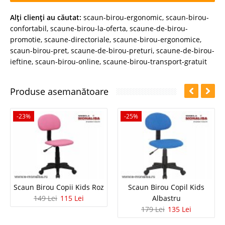
Alţi clienţi au căutat:
scaun-birou-ergonomic
,
scaun-birou-
confortabil
,
scaune-birou-la-oferta
,
scaune-de-birou-
promotie
,
scaune-directoriale
,
scaune-birou-ergonomice
,
scaun-birou-pret
,
scaune-de-birou-preturi
,
scaune-de-birou-
ieftine
,
scaun-birou-online
,
scaune-birou-transport-gratuit
Produse asemanătoare
-23%
-25%
Scaun Birou Copii Kids Roz
Scaun Birou Copil Kids
149 Lei
115 Lei
Albastru
179 Lei
135 Lei