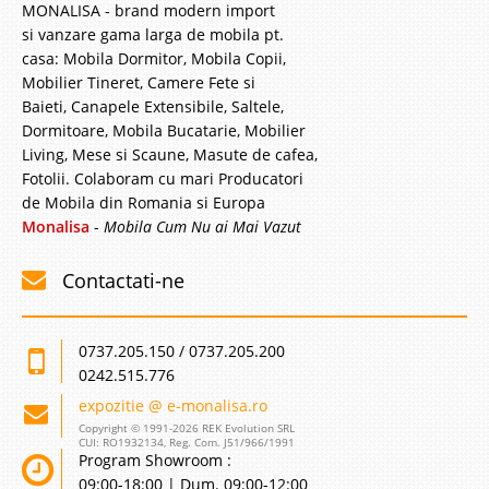
MONALISA - brand modern import
si vanzare gama larga de mobila pt.
casa: Mobila Dormitor, Mobila Copii,
Mobilier Tineret, Camere Fete si
Baieti, Canapele Extensibile, Saltele,
Dormitoare, Mobila Bucatarie, Mobilier
Living, Mese si Scaune, Masute de cafea,
Fotolii. Colaboram cu mari Producatori
de Mobila din Romania si Europa
Monalisa
-
Mobila Cum Nu ai Mai Vazut
Contactati-ne
0737.205.150 / 0737.205.200
0242.515.776
expozitie @ e-monalisa.ro
Copyright © 1991-2026 REK Evolution SRL
CUI: RO1932134, Reg. Com. J51/966/1991
Program Showroom :
09:00-18:00 | Dum. 09:00-12:00