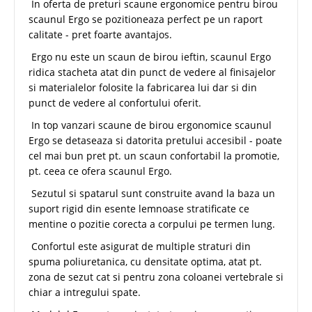
In oferta de preturi scaune ergonomice pentru birou
scaunul Ergo se pozitioneaza perfect pe un raport
calitate - pret foarte avantajos.
Ergo nu este un scaun de birou ieftin, scaunul Ergo
ridica stacheta atat din punct de vedere al finisajelor
si materialelor folosite la fabricarea lui dar si din
punct de vedere al confortului oferit.
In top vanzari scaune de birou ergonomice scaunul
Ergo se detaseaza si datorita pretului accesibil - poate
cel mai bun pret pt. un scaun confortabil la promotie,
pt. ceea ce ofera scaunul Ergo.
Sezutul si spatarul sunt construite avand la baza un
suport rigid din esente lemnoase stratificate ce
mentine o pozitie corecta a corpului pe termen lung.
Confortul este asigurat de multiple straturi din
spuma poliuretanica, cu densitate optima, atat pt.
zona de sezut cat si pentru zona coloanei vertebrale si
chiar a intregului spate.