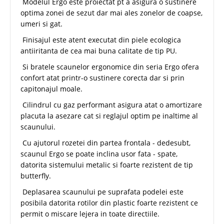
Modelul Ergo este proiectat pt a asigura o sustinere
optima zonei de sezut dar mai ales zonelor de coapse,
umeri si gat.
Finisajul este atent executat din piele ecologica
antiiritanta de cea mai buna calitate de tip PU.
Si bratele scaunelor ergonomice din seria Ergo ofera
confort atat printr-o sustinere corecta dar si prin
capitonajul moale.
Cilindrul cu gaz performant asigura atat o amortizare
placuta la asezare cat si reglajul optim pe inaltime al
scaunului.
Cu ajutorul rozetei din partea frontala - dedesubt,
scaunul Ergo se poate inclina usor fata - spate,
datorita sistemului metalic si foarte rezistent de tip
butterfly.
Deplasarea scaunului pe suprafata podelei este
posibila datorita rotilor din plastic foarte rezistent ce
permit o miscare lejera in toate directiile.