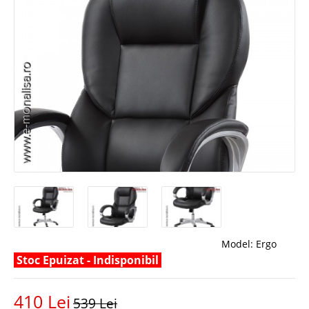
Model:
Ergo
Stoc Epuizat - Indisponibil
410 Lei
539 Lei