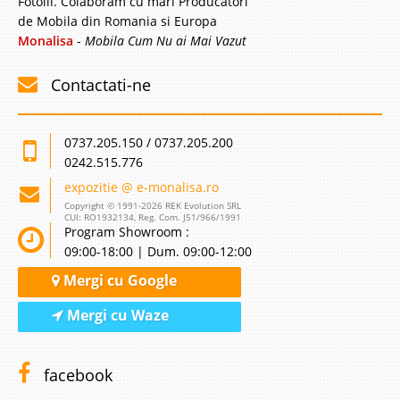
Fotolii. Colaboram cu mari Producatori
de Mobila din Romania si Europa
Monalisa
-
Mobila Cum Nu ai Mai Vazut
Contactati-ne
0737.205.150 / 0737.205.200
0242.515.776
expozitie @ e-monalisa.ro
Copyright © 1991-2026 REK Evolution SRL
CUI: RO1932134, Reg. Com. J51/966/1991
Program Showroom :
09:00-18:00 | Dum. 09:00-12:00
Mergi cu Google
Mergi cu Waze
facebook