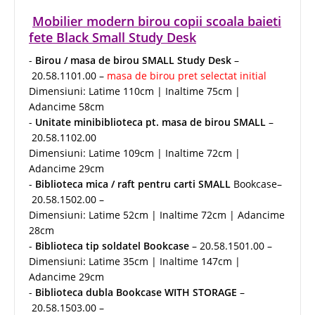
Mobilier modern birou copii scoala baieti
fete Black Small Study Desk
-
Birou / masa de birou SMALL Study Desk
–
20.58.1101.00 –
masa de birou pret selectat initial
Dimensiuni: Latime 110cm | Inaltime 75cm |
Adancime 58cm
-
Unitate minibiblioteca pt. masa de birou SMALL
–
20.58.1102.00
Dimensiuni: Latime 109cm | Inaltime 72cm |
Adancime 29cm
-
Biblioteca mica / raft pentru carti SMALL
Bookcase–
20.58.1502.00 –
Dimensiuni: Latime 52cm | Inaltime 72cm | Adancime
28cm
-
Biblioteca tip soldatel Bookcase
– 20.58.1501.00 –
Dimensiuni: Latime 35cm | Inaltime 147cm |
Adancime 29cm
-
Biblioteca dubla Bookcase WITH STORAGE
–
20.58.1503.00 –