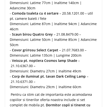
Dimensiuni: Latime 77cm | Inaltime 140cm |
Adancime 30cm
-
Comoda toaleta cu 4 sertare
– 20.58.1201.00 – util
pt. camere baieti / fete
Dimensiuni: Latime 87cm | Inaltime 94cm | Adancime
46cm
-
Scaun birou Quatro Grey
– 21.08.8479.00 –
Dimensiuni: Latime 50cm | Inaltime 85cm | Adancime
50cm
-
Covor gri/rosu Select Carpet
– 21.07.7683.00 –
Dimensiuni: Latime 135cm | Lungime 200cm
-
Veioza pt. noptiera Cosmos lamp Shade
–
21.10.6367.00 –
Dimensiuni: Diametru 27cm | Inaltime 49cm
-
Corp de iluminat pt. tavan Dark Ceiling Lamp
–
21.10.6371.00 –
Dimensiuni: Diametru 29cm | Inaltime 60cm
Pentru ca stim cat de importanta este acomodarea
copiilor si tinerilor oferta noastra include si set
complet de mobila pt.
Dormitor copii si tineret cu