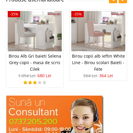
-35%
-35%
Birou Alb Gri baieti Selena
Birou copii alb ieftin White
Grey copii - masa de scris
Line - Birou scolari Baieti -
Cilek
Fete
1.054 Lei
680 Lei
564 Lei
364 Lei