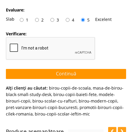
Evaluare:
Slab
Excelent
1
2
3
4
5
Verificare:
Continuă
Alţi clienţi au căutat:
birou-copii-de-scoala
,
masa-de-birou-
black-small-study-desk
,
birou-copii-baieti-fete
,
modele-
birouri-copii
,
birou-scolar-cu-rafturi
,
birou-modern-copii
,
pret-vanzare-birouri-copii-bucuresti
,
promotii-birouri-copii-
cilek-romania
,
birou-copii-scolar-ieftin-mic
Produse asemanătoare