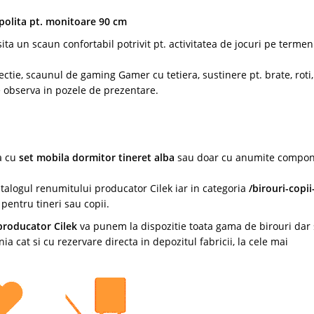
polita pt. monitoare 90 cm
 un scaun confortabil potrivit pt. activitatea de jocuri pe termen
tie, scaunul de gaming Gamer cu tetiera, sustinere pt. brate, roti,
e observa in pozele de prezentare.
a cu
set mobila dormitor tineret alba
sau doar cu anumite compo
atalogul renumitului producator Cilek iar in categoria
/birouri-copii
pentru tineri sau copii.
 producator Cilek
va punem la dispozitie toata gama de birouri dar 
ia cat si cu rezervare directa in depozitul fabricii, la cele mai