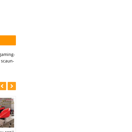
gaming-
,
scaun-
-35%