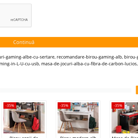
Continuă
uri-gaming-albe-cu-sertare
,
recomandare-birou-gaming-alb
,
birou-
ing-in-L-U-cu-usb
,
masa-de-jocuri-alba-cu-fibra-de-carbon-lucios
-35%
-35%
-35%