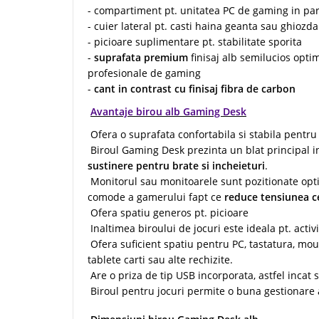
- compartiment pt. unitatea PC de gaming in pa
- cuier lateral pt. casti haina geanta sau ghiozd
- picioare suplimentare pt. stabilitate sporita
-
suprafata premium
finisaj alb semilucios optim
profesionale de gaming
-
cant in contrast cu finisaj fibra de carbon
Avantaje birou alb Gaming Desk
Ofera o suprafata confortabila si stabila pentru
Biroul Gaming Desk prezinta un blat principal 
sustinere pentru brate si incheieturi
.
Monitorul sau monitoarele sunt pozitionate optim
comode a gamerului fapt ce
reduce tensiunea c
Ofera spatiu generos pt. picioare
Inaltimea biroului de jocuri este ideala pt. acti
Ofera suficient spatiu pentru PC, tastatura, mouse
tablete carti sau alte rechizite.
Are o priza de tip USB incorporata, astfel incat s
Biroul pentru jocuri permite o buna gestionare a 