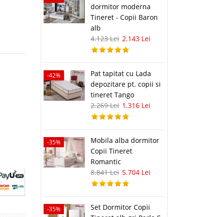
dormitor moderna
Tineret - Copii Baron
alb
4.123 Lei
2.143 Lei
Pat tapitat cu Lada
-42%
depozitare pt. copii si
tineret Tango
2.269 Lei
1.316 Lei
Mobila alba dormitor
-35%
Copii Tineret
Romantic
8.841 Lei
5.704 Lei
Set Dormitor Copii
-35%