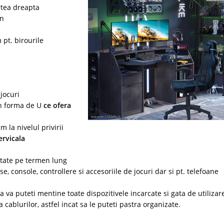
rtea dreapta
an
 pt. birourile
 jocuri
in forma de U
ce ofera
 la nivelul privirii
ervicala
vitate pe termen lung
, console, controllere si accesoriile de jocuri dar si pt. telefoane
a va puteti mentine toate dispozitivele incarcate si gata de utilizar
cablurilor, astfel incat sa le puteti pastra organizate.