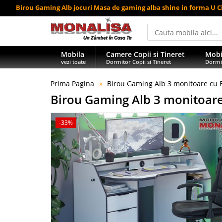
Birou Gaming Alb jocuri Masa de gaming alba shine in forma U C
Mobila
Camere Copii si Tineret
Mobi
vezi toate
Dormitor Copii si Tineret
Dormi
Prima Pagina
Birou Gaming Alb 3 monitoare cu Bl
Birou Gaming Alb 3 monitoare 
-33%