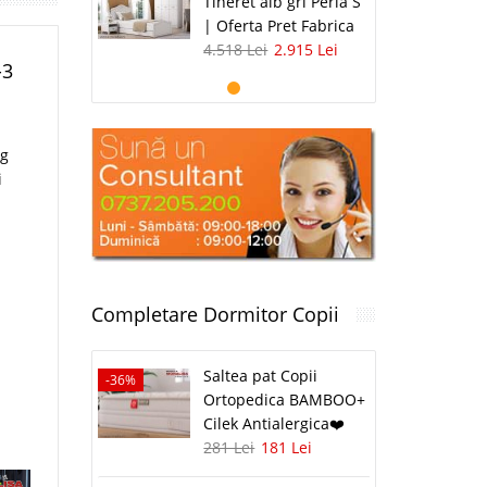
Tineret alb gri Perla S
| Oferta Pret Fabrica
4.518 Lei
2.915 Lei
-3
ng
i
Completare Dormitor Copii
Saltea pat Copii
-36%
Ortopedica BAMBOO+
Cilek Antialergica❤️
281 Lei
181 Lei