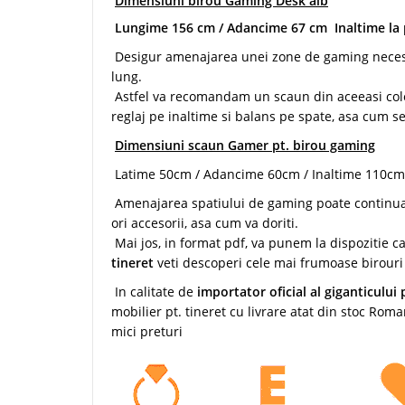
Dimensiuni birou Gaming Desk alb
Lungime 156 cm / Adancime 67 cm Inaltime la 
Desigur amenajarea unei zone de gaming necesita
lung.
Astfel va recomandam un scaun din aceeasi colec
reglaj pe inaltime si balans pe spate, asa cum s
Dimensiuni scaun Gamer pt. birou gaming
Latime 50cm / Adancime 60cm / Inaltime 110cm
Amenajarea spatiului de gaming poate continu
ori accesorii, asa cum va doriti.
Mai jos, in format pdf, va punem la dispozitie c
tineret
veti descoperi cele mai frumoase birouri 
In calitate de
importator oficial al giganticului
mobilier pt. tineret cu livrare atat din stoc Roman
mici preturi