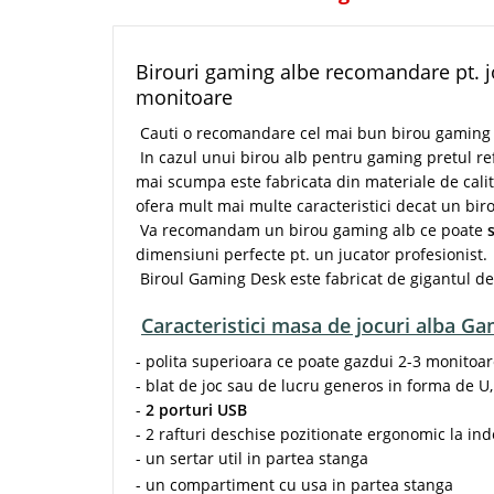
Birouri gaming albe recomandare pt. jo
monitoare
Cauti o recomandare cel mai bun birou gaming ie
In cazul unui birou alb pentru gaming pretul ref
mai scumpa este fabricata din materiale de calita
ofera mult mai multe caracteristici decat un bir
Va recomandam un birou gaming alb ce poate
dimensiuni perfecte pt. un jucator profesionist.
Biroul Gaming Desk este fabricat de gigantul d
Caracteristici masa de jocuri alba G
- polita superioara ce poate gazdui 2-3 monitoa
- blat de joc sau de lucru generos in forma de U
-
2 porturi USB
- 2 rafturi deschise pozitionate ergonomic la in
- un sertar util in partea stanga
- un compartiment cu usa in partea stanga