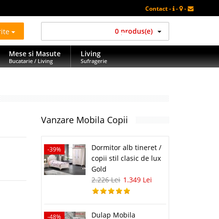
Contact -
-
-
rite
0 produs(e)
Mese si Masute
Living
Bucatarie / Living
Sufragerie
Vanzare Mobila Copii
Dormitor alb tineret /
-39%
copii stil clasic de lux
Gold
2.226 Lei
1.349 Lei
Dulap Mobila
-48%