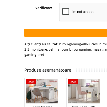
Verificare:
Alţi clienţi au căutat:
birou-gaming-alb-lucios
,
biro
2-3-monitoare
,
cel-mai-bun-birou-gaming
,
masa-gam
gaming-pret
Produse asemanătoare
-35%
-35%