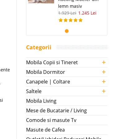
lemn masiv
1.929 Lei
1.245 Lei
Categorii
+
Mobila Copii si Tineret
nente
+
Mobila Dormitor
+
Canapele | Coltare
-
+
Saltele
si
Mobila Living
Mese de Bucatarie / Living
Comode si masute Tv
Masute de Cafea