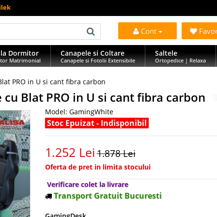
ilek
Cont
Favo
la Dormitor
Canapele si Coltare
Saltele
tor Matrimonial
Canapele si Fotolii Extensibile
Ortopedice | Relaxa
at PRO in U si cant fibra carbon
cu Blat PRO in U si cant fibra carbon
Model:
GamingWhite
Stoc Epuizat - Indisponibil
1.252 Lei
1.878 Lei
Oferta de pret in limita stocului
Verificare colet la livrare
Transport Gratuit Bucuresti
GamingDesk