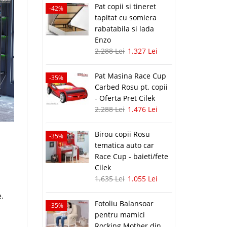
Pat copii si tineret
-42%
tapitat cu somiera
rabatabila si lada
Enzo
2.288 Lei
1.327 Lei
Pat Masina Race Cup
-35%
Carbed Rosu pt. copii
- Oferta Pret Cilek
2.288 Lei
1.476 Lei
Birou copii Rosu
-35%
tematica auto car
Race Cup - baieti/fete
Cilek
1.635 Lei
1.055 Lei
e.
Fotoliu Balansoar
-35%
pentru mamici
Rocking Mother din