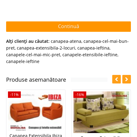
Continuă
Alţi clienţi au căutat:
canapea-atena
,
canapea-cel-mai-bun-
pret
,
canapea-extensibila-2-locuri
,
canapea-ieftina
,
canapele-cel-mai-mic-pret
,
canapele-etensibile-ieftine
,
canapele-ieftine
Produse asemanătoare
-11%
-16%
Canapea Extensibila Ibiza