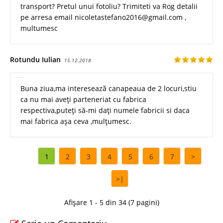
transport? Pretul unui fotoliu? Trimiteti va Rog detalii
pe arresa email nicoletastefano2016@gmail.com ,
multumesc
Rotundu Iulian
15.12.2018
Buna ziua,ma interesează canapeaua de 2 locuri,stiu
ca nu mai aveți parteneriat cu fabrica
respectiva,puteți să-mi dați numele fabricii si daca
mai fabrica așa ceva ,mulțumesc.
1
2
3
4
5
6
7
>
>|
Afișare 1 - 5 din 34 (7 pagini)