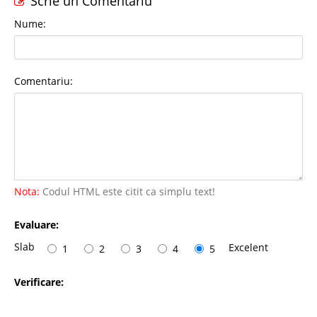
Scrie un Comentariu
Nume:
Comentariu:
Nota:
Codul HTML este citit ca simplu text!
Evaluare:
Slab
Excelent
1
2
3
4
5
Verificare: