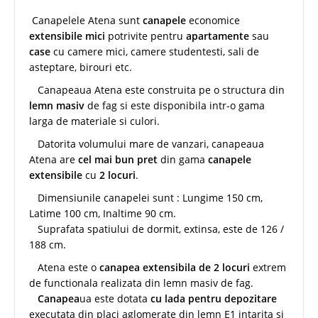
Canapelele Atena sunt
canapele
economice
extensibile mici
potrivite pentru
apartamente
sau
case
cu camere mici, camere studentesti, sali de
asteptare, birouri etc.
Canapeaua Atena este construita pe o structura din
lemn masiv
de fag si este disponibila intr-o gama
larga de materiale si culori.
Datorita volumului mare de vanzari, canapeaua
Atena are
cel mai bun pret
din gama
canapele
extensibile
cu
2 locuri
.
Dimensiunile canapelei sunt : Lungime 150 cm,
Latime 100 cm, Inaltime 90 cm.
Suprafata spatiului de dormit, extinsa, este de 126 /
188 cm.
Atena este o
canapea extensibila de 2 locuri
extrem
de functionala realizata din lemn masiv de fag.
Canapea
ua este dotata
cu lada pentru depozitare
executata din placi aglomerate din lemn E1 intarita si