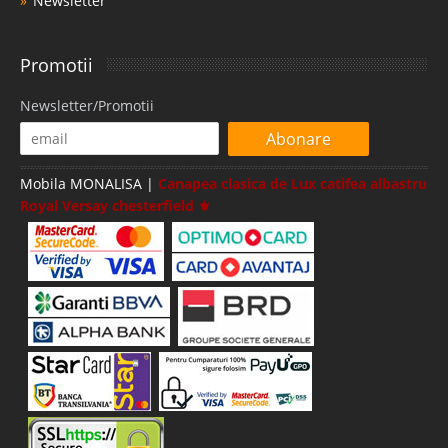
Newsletter
Promotii
Newsletter/Promotii
Abonare
Mobila MONALISA |
Canapea clasica de Lux catifea albastru
Royal Versay chesterfield ⚜️