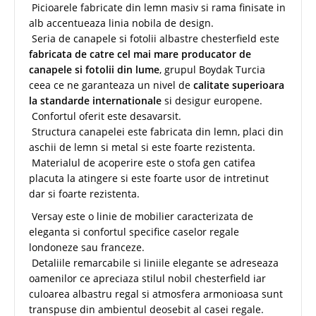
Picioarele fabricate din lemn masiv si rama finisate in
alb accentueaza linia nobila de design.
Seria de canapele si fotolii albastre chesterfield este
fabricata de catre cel mai mare producator de
canapele si fotolii din lume
, grupul Boydak Turcia
ceea ce ne garanteaza un nivel de
calitate superioara
la standarde internationale
si desigur europene.
Confortul oferit este desavarsit.
Structura canapelei este fabricata din lemn, placi din
aschii de lemn si metal si este foarte rezistenta.
Materialul de acoperire este o stofa gen catifea
placuta la atingere si este foarte usor de intretinut
dar si foarte rezistenta.
Versay este o linie de mobilier caracterizata de
eleganta si confortul specifice caselor regale
londoneze sau franceze.
Detaliile remarcabile si liniile elegante se adreseaza
oamenilor ce apreciaza stilul nobil chesterfield iar
culoarea albastru regal si atmosfera armonioasa sunt
transpuse din ambientul deosebit al casei regale.