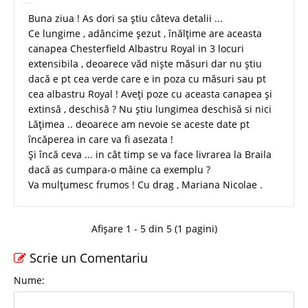
Buna ziua ! As dori sa știu câteva detalii ...
Ce lungime , adâncime șezut , înălțime are aceasta
canapea Chesterfield Albastru Royal in 3 locuri
extensibila , deoarece văd niște măsuri dar nu știu
dacă e pt cea verde care e in poza cu măsuri sau pt
cea albastru Royal ! Aveți poze cu aceasta canapea și
extinsă , deschisă ? Nu știu lungimea deschisă si nici
Lățimea .. deoarece am nevoie se aceste date pt
încăperea in care va fi asezata !
Și încă ceva ... in cât timp se va face livrarea la Braila
dacă as cumpara-o mâine ca exemplu ?
Va mulțumesc frumos ! Cu drag , Mariana Nicolae .
Afișare 1 - 5 din 5 (1 pagini)
Scrie un Comentariu
Nume: