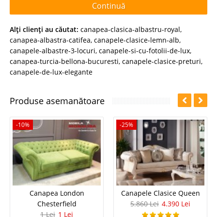
Continuă
Alţi clienţi au căutat:
canapea-clasica-albastru-royal
,
canapea-albastra-catifea
,
canapele-clasice-lemn-alb
,
canapele-albastre-3-locuri
,
canapele-si-cu-fotolii-de-lux
,
canapea-turcia-bellona-bucuresti
,
canapele-clasice-preturi
,
canapele-de-lux-elegante
Produse asemanătoare
-10%
-25%
Canapea London
Canapele Clasice Queen
Chesterfield
5.860 Lei
4.390 Lei
1 Lei
1 Lei