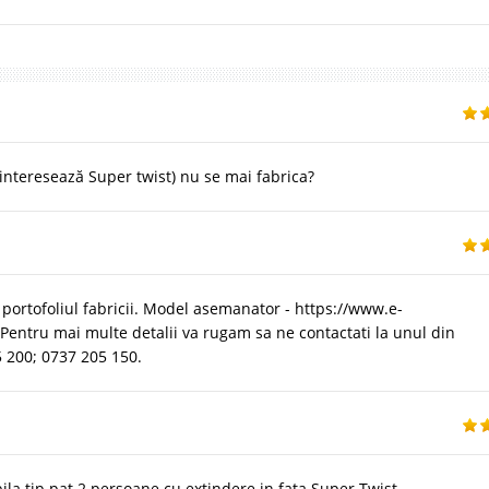
interesează Super twist) nu se mai fabrica?
portofoliul fabricii. Model asemanator - https://www.e-
Pentru mai multe detalii va rugam sa ne contactati la unul din
5 200; 0737 205 150.
la tip pat 2 persoane cu extindere in fata Super Twist