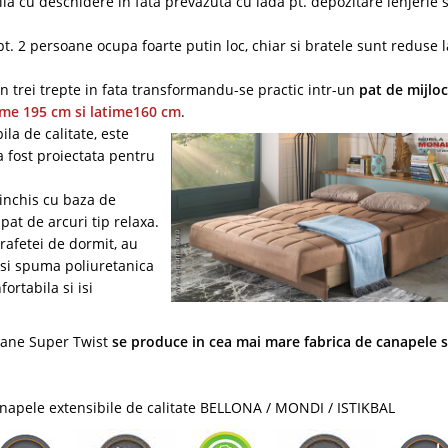
la cu deschidere in fata prevazuta cu lada pt. depozitare lenjerie s
t. 2 persoane ocupa foarte putin loc, chiar si bratele sunt reduse l
n trei trepte in fata transformandu-se practic intr-un
pat de mijloc
ime 195 cm si latime160 cm
.
a de calitate, este
a fost proiectata pentru
inchis cu baza de
pat de arcuri tip relaxa.
rafetei de dormit, au
l si spuma poliuretanica
ortabila si isi
soane Super Twist
se produce in cea mai mare fabrica de canapele s
napele extensibile de calitate BELLONA / MONDI / ISTIKBAL