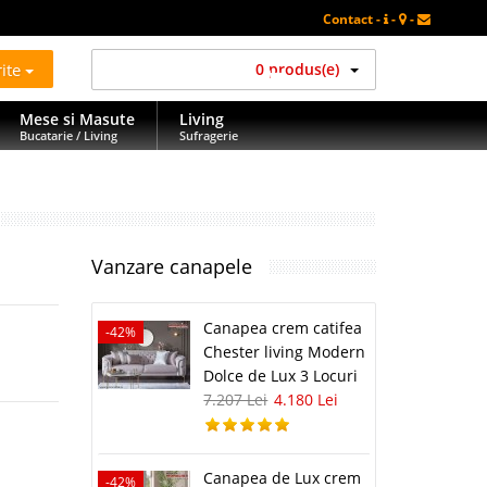
Contact -
-
-
rite
0 produs(e)
Mese si Masute
Living
Bucatarie / Living
Sufragerie
Vanzare canapele
Canapea crem catifea
-42%
Chester living Modern
Dolce de Lux 3 Locuri
7.207 Lei
4.180 Lei
Canapea de Lux crem
-42%