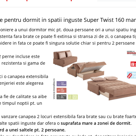
te pentru dormit in spatii inguste Super Twist 160 ma
iere a unui dormitor mic pt. doua persoane ori a unui spatiu in
enta fara brate ce poate fi extinsa si stransa zi de zi, o canapea t
dere in fata ce poate fi singura solutie chiar si pentru 2 persoane 
2 perne incluse este
a rezistenta si gama de
ci o canapea extensibila
lenjeriei este alegerea
 fie de calitate sa aibe
e timpul noptii pt. un
anzare canapea 2 locuri extensibila fara brate sau cu brate foart
alte spatii inguste dar ofera o
suprafata mare a zonei de dormit
.
d a unei saltele pt. 2 persoane.