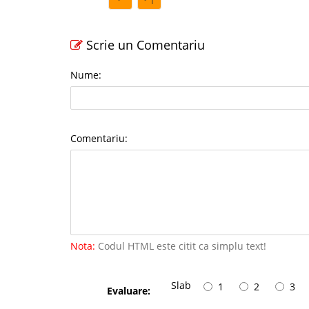
Scrie un Comentariu
Nume:
Comentariu:
Nota:
Codul HTML este citit ca simplu text!
Slab
1
2
3
Evaluare: