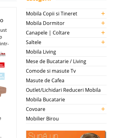
+
Mobila Copii si Tineret
ro
+
Mobila Dormitor
gust
+
Canapele | Coltare
ip
+
Saltele
intr-
Mobila Living
Mese de Bucatarie / Living
Comode si masute Tv
Masute de Cafea
Outlet/Lichidari Reduceri Mobila
Mobila Bucatarie
+
Covoare
Mobilier Birou
e