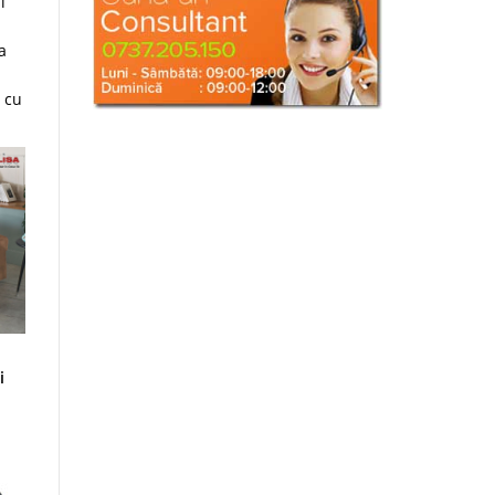
i
a
cu
i