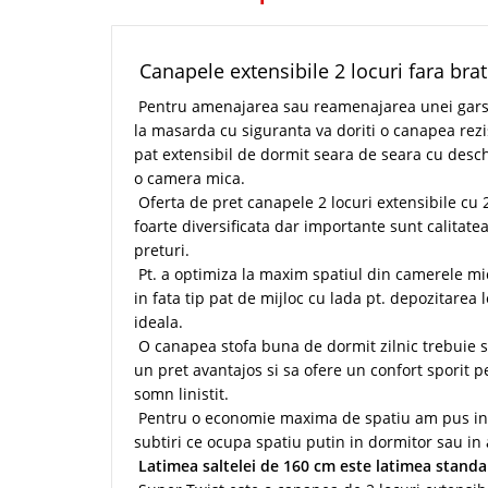
Canapele extensibile 2 locuri fara bra
Pentru amenajarea sau reamenajarea unei garson
la masarda cu siguranta va doriti o canapea rezist
pat extensibil de dormit seara de seara cu deschi
o camera mica.
Oferta de pret canapele 2 locuri extensibile cu 
foarte diversificata dar importante sunt calitate
preturi.
Pt. a optimiza la maxim spatiul din camerele mi
in fata tip pat de mijloc cu lada pt. depozitarea 
ideala.
O canapea stofa buna de dormit zilnic trebuie sa
un pret avantajos si sa ofere un confort sporit p
somn linistit.
Pentru o economie maxima de spatiu am pus in v
subtiri ce ocupa spatiu putin in dormitor sau in 
Latimea saltelei de 160 cm este latimea standar