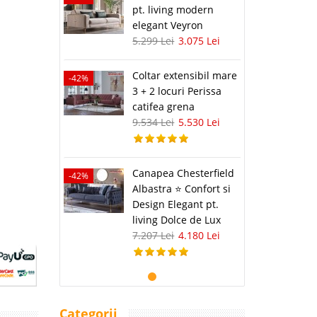
pt. living modern
elegant Veyron
5.299 Lei
3.075 Lei
Coltar extensibil mare
-42%
3 + 2 locuri Perissa
catifea grena
9.534 Lei
5.530 Lei
Canapea Chesterfield
-42%
Albastra ⭐ Confort si
Design Elegant pt.
living Dolce de Lux
7.207 Lei
4.180 Lei
Categorii