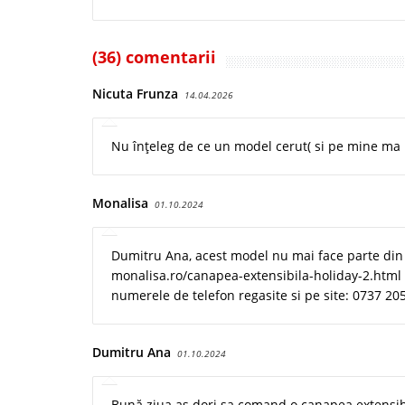
(36) comentarii
Nicuta Frunza
14.04.2026
Nu înțeleg de ce un model cerut( si pe mine ma 
Monalisa
01.10.2024
Dumitru Ana, acest model nu mai face parte din 
monalisa.ro/canapea-extensibila-holiday-2.html 
numerele de telefon regasite si pe site: 0737 20
Dumitru Ana
01.10.2024
Bună ziua as dori sa comand o canapea extensibi