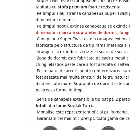
Super Twist este o canapea de 2 locuri extensibi
tapitata cu
stofa premium
foarte rezistenta.
Pe timpul zilei, stransa canapeaua Super Twist p
dimensiuni minime.
Pe timpul noptii, extinsa canapeaua se extinde i
dimensiuni mari ale suprafetei de dormit, lung
Canapeaua Super Twist este o canapea extensibil
fabricata pe o structura de tip rama metalica si 
strangere si extindere zi de zi si seara de seara.
Zona de dormit este fabricata pe cadru metalic 
chingi elastice peste care a fost asezata o saltea 
Peste patul de arcuri, pentru uniformizarea sup
fost asezate mai multe straturi de feltru natura
de densitate mare. Suprafata de dormit este conf
pastreaza forma in timp.
Seria de canapele extensibile tip pat pt. 2 per
fotolii din lume
Boydak Turcia
Monalisa este reprezentant oficial pt. Romania.
Garantam cel mai mic pret pt. toata gama de ca