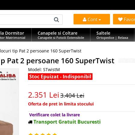
Cont
Favo
la Dormitor
Canapele si Coltare
Saltele
tor Matrimonial
Canapele si Fotolii Extensibile
Ortopedice | Relaxa
locuri tip Pat 2 persoane 160 SuperTwist
tip Pat 2 persoane 160 SuperTwist
Model:
STwistM
Stoc Epuizat - Indisponibil
2.351 Lei
3.404 Lei
Oferta de pret in limita stocului
Verificare colet la livrare
Transport Gratuit Bucuresti