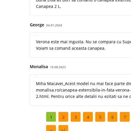
Canapea 2 L.
George
04.01.2024
Verona este mai ingusta. Nu se compara cu Supe
Voiam sa comand aceasta canapea.
Monalisa
19.08.2023
Miha Macavei_Acest model nu mai face parte din
monalisa.ro/canapea-extensibila-in-fata-verona
2.html. Pentru orice alte detalii nu ezitati sa n
1
2
3
4
5
6
7
>
>|