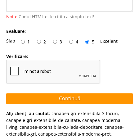
Nota:
Codul HTML este citit ca simplu text!
Evaluare:
Slab
Excelent
1
2
3
4
5
Verificare:
Continuă
Alţi clienţi au căutat:
canapea-gri-extensibila-3-locuri
,
canapele-gri-extensibile-de-calitate
,
canapea-moderna-
living
,
canapea-extensibila-cu-lada-depozitare
,
canapea-
extensibila-gri
,
canapea-extensibila-moderna-pret
,