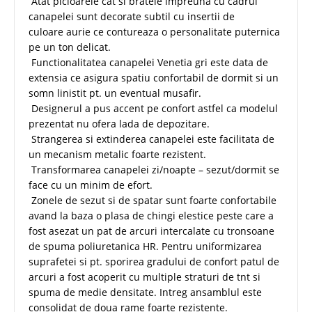
Atat picioarele cat si bratele impreuna cu cadrul
canapelei sunt decorate subtil cu insertii de
culoare aurie ce contureaza o personalitate puternica
pe un ton delicat.
Functionalitatea canapelei Venetia gri este data de
extensia ce asigura spatiu confortabil de dormit si un
somn linistit pt. un eventual musafir.
Designerul a pus accent pe confort astfel ca modelul
prezentat nu ofera lada de depozitare.
Strangerea si extinderea canapelei este facilitata de
un mecanism metalic foarte rezistent.
Transformarea canapelei zi/noapte – sezut/dormit se
face cu un minim de efort.
Zonele de sezut si de spatar sunt foarte confortabile
avand la baza o plasa de chingi elestice peste care a
fost asezat un pat de arcuri intercalate cu tronsoane
de spuma poliuretanica HR. Pentru uniformizarea
suprafetei si pt. sporirea gradului de confort patul de
arcuri a fost acoperit cu multiple straturi de tnt si
spuma de medie densitate. Intreg ansamblul este
consolidat de doua rame foarte rezistente.