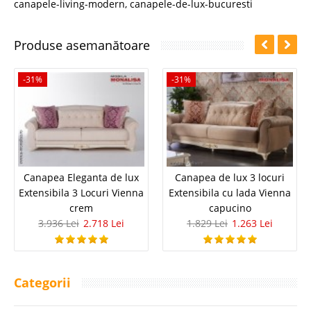
canapele-living-modern
,
canapele-de-lux-bucuresti
Produse asemanătoare
-31%
-31%
Canapea Eleganta de lux
Canapea de lux 3 locuri
Extensibila 3 Locuri Vienna
Extensibila cu lada Vienna
crem
capucino
3.936 Lei
2.718 Lei
1.829 Lei
1.263 Lei
Categorii