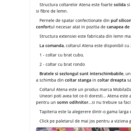
Structura coltarelor Atena este foarte
solida
si
si fibre de lemn.
Pernele de spatar confectionate din
puf silico
confort
ul necesar atat in pozitia de
canapea de 
Structura extensiei este fabricata din lemn masi
La comanda
, coltarul Atena este disponibil cu
1 - coltar cu brat cubo,
2 - coltar cu brat rondo
Bratele si sezlongul sunt interschimbabile
, u
a schimba din
coltar stanga
in
coltar dreapta
s
Coltarul Atena este un produs marca MobilaDa
Uneori poti avea tot ce-ti doresti... Atena este 
pentru un
somn odihnitor
...si nu trebuie sa faci
Tapiteria este la alegerere dintr-o gama larga d
Click pe paletarul de mai jos pentru a viziona