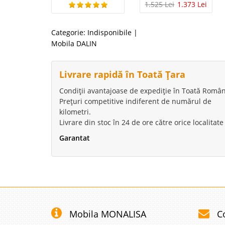
1.525 Lei
1.373 Lei
Categorie:
Indisponibile
|
Mobila DALIN
Livrare rapidă în Toată Țara
Condiții avantajoase de expediție în Toată Român
Prețuri competitive indiferent de numărul de
kilometri.
Livrare din stoc în 24 de ore către orice localitate
Garantat
Mobila MONALISA
C