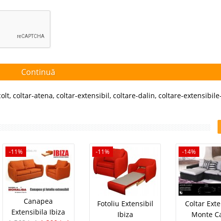
Continuă
olt
,
coltar-atena
,
coltar-extensibil
,
coltare-dalin
,
coltare-extensibile
-11%
-11%
-14%
Canapea
Fotoliu Extensibil
Coltar Exte
Extensibila Ibiza
Ibiza
Monte Ca