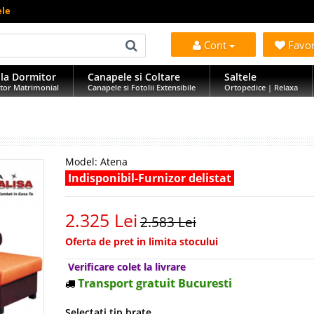
ele
Cont
Favo
la Dormitor
Canapele si Coltare
Saltele
tor Matrimonial
Canapele si Fotolii Extensibile
Ortopedice | Relaxa
Model:
Atena
Indisponibil-Furnizor delistat
2.325 Lei
2.583 Lei
Oferta de pret in limita stocului
Verificare colet la livrare
Transport gratuit Bucuresti
Selectati tip brate