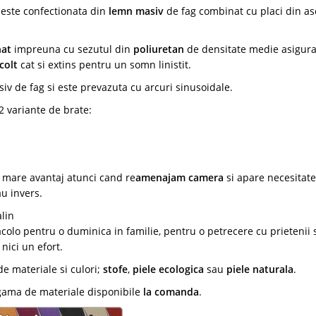
 este confectionata din
lemn masiv
de fag combinat cu placi din as
nat
impreuna cu sezutul din
poliuretan
de densitate medie asigur
colt
cat si extins pentru un somn linistit.
v de fag si este prevazuta cu arcuri sinusoidale.
 2 variante de brate:
n mare avantaj atunci cand re
amenajam camera
si apare necesitat
au invers.
lin
acolo pentru o duminica in familie, pentru o petrecere cu prietenii
 nici un efort.
e materiale si culori;
stofe
,
piele ecologica
sau
piele naturala
.
 gama de materiale disponibile
la comanda
.