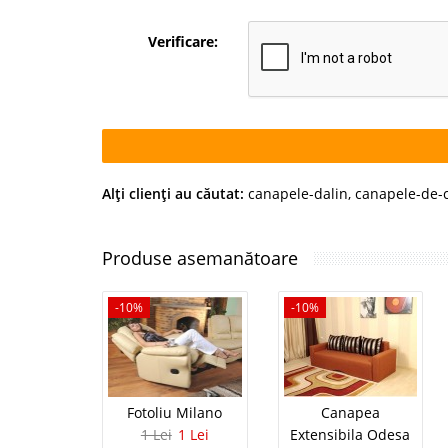
Verificare:
Alţi clienţi au căutat:
canapele-dalin
,
canapele-de-c
Produse asemanătoare
-10%
-10%
Fotoliu Milano
Canapea
1 Lei
1 Lei
Extensibila Odesa