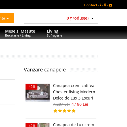
Contact -
-
-
rite
0 produs(e)
Mese si Masute
Living
Bucatarie / Living
Sufragerie
Vanzare canapele
Canapea crem catifea
-42%
Chester living Modern
Dolce de Lux 3 Locuri
7.207 Lei
4.180 Lei
Canapea de Lux crem
-42%