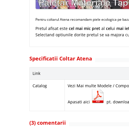
Pentru coltarul Atena recomandam piele ecologica pe baza 
Pretul afisat este
cel mai mic pret
al
cel
ui
mai ie
Selectand optiunile dorite pretul se va majora c
Specificatii Coltar Atena
Link
Catalog
Vezi Mai multe Modele / Compon
Apasati aici
pt. downlo
(3) comentarii