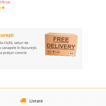
1 Lei
1 Lei
270 Lei
0 Lei
curești
la CILEK, seturi de
au canapele în București.
a prețuri corecte
Livrare