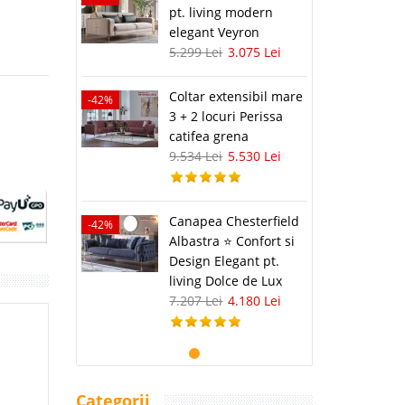
pt. living modern
elegant Veyron
5.299 Lei
3.075 Lei
Coltar extensibil mare
-42%
3 + 2 locuri Perissa
catifea grena
9.534 Lei
5.530 Lei
Canapea Chesterfield
-42%
Albastra ⭐ Confort si
Design Elegant pt.
living Dolce de Lux
7.207 Lei
4.180 Lei
Categorii