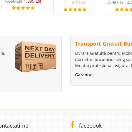
1.568 Lei
1.399 Lei
1 Lei
1 Lei
4.966 Lei
4.
Transport Gratuit Bu
ia.
Livrare Gratuită pentru Mobi
dormitor, bucătării, living s
Montaj profesional asigurat l
Garantat
ontactati-ne
facebook