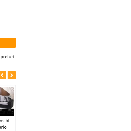
-preturi
-11%
Canapea
nsibil
Coltar de Bucatarie
extensibila Roma #
rlo
Practic