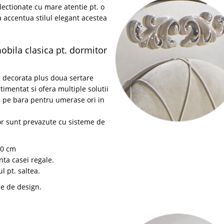
ectionate cu mare atentie pt. o
 accentua stilul elegant acestea
bila clasica pt. dormitor
a decorata plus doua sertare
imentat si ofera multiple solutii
e, pe bara pentru umerase ori in
lor sunt prevazute cu sisteme de
00 cm
nta casei regale.
l pt. saltea.
le de design.