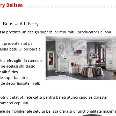
ry Belissa
– Belissa Alb Ivory
issa prezinta un design superb iar renumitul producator Bellona
nt prezente atat pe
ablia patului, picioarele
cioarele, oglinda comodei
e acelasi stil clasic
/ alb fildes
.
ie superba intre
de decor finisate in alb
trivit atat pt. fete cat si pentru baieti atunci cand se doreste
 camerei coplului.
e de mobilier ale setului Belissa ofera si o functionalitate maxima