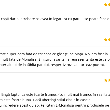
 copii dar o intrebare as avea in legatura cu patul.. se poate face d
este superioara fata de tot ceea ce găsești pe piața. Noi am fost la
 mult fata de Monalisa. Singurul avantaj la reprezentanta este ca p
erialului de la tăblia patului, respectiv roz sau turcoaz pudrat.
lângă faptul ca este foarte frumos, (cu mult mai frumos în realitat
ea este foarte buna. Dacă abordați stilul clasic în casele
încredere acest dulap. Felicitări E-Monalisa pentru produsele pe