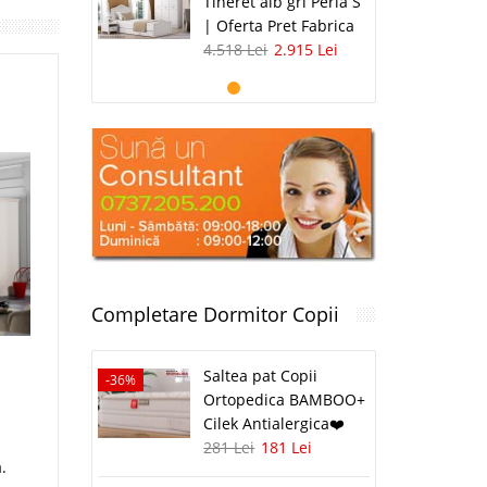
Tineret alb gri Perla S
| Oferta Pret Fabrica
4.518 Lei
2.915 Lei
Completare Dormitor Copii
Saltea pat Copii
-36%
Ortopedica BAMBOO+
Cilek Antialergica❤️
281 Lei
181 Lei
.