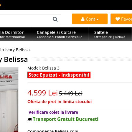
x
Cont
Favo
la Dormitor
Canapele si Coltare
Saltele
tor Matrimonial
Canapele si Fotolii Extensibile
Ortopedice | Relaxa
lb Ivory Belissa
y Belissa
Model:
Belissa 3
Stoc Epuizat - Indisponibil
4.599 Lei
5.449 Lei
Oferta de pret in limita stocului
Verificare colet la livrare
Transport Gratuit Bucuresti
Componente Belissa copii