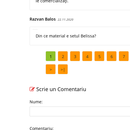
le comercializați.
Razvan Balos
22.11.2020
Din ce material e setul Belissa?
1
2
3
4
5
6
7
>
>|
Scrie un Comentariu
Nume:
Comentariu: