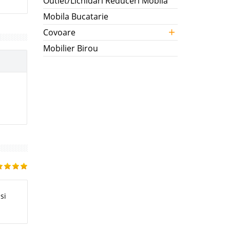
Outlet/Lichidari Reduceri Mobila
Mobila Bucatarie
+
Covoare
Mobilier Birou
si