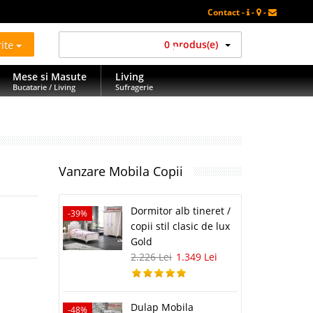
Contact -
-
-
rite
0 produs(e)
Mese si Masute
Living
Bucatarie / Living
Sufragerie
Vanzare Mobila Copii
Dormitor alb tineret /
-39%
copii stil clasic de lux
Gold
2.226 Lei
1.349 Lei
Dulap Mobila
-48%