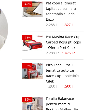
Pat copii si tineret
-42%
tapitat cu somiera
rabatabila si lada
Enzo
2.288 Lei
1.327 Lei
Pat Masina Race Cup
-35%
Carbed Rosu pt. copii
- Oferta Pret Cilek
2.288 Lei
1.476 Lei
Birou copii Rosu
-35%
tematica auto car
Race Cup - baieti/fete
Cilek
1.635 Lei
1.055 Lei
Fotoliu Balansoar
-35%
pentru mamici
Rocking Mother din