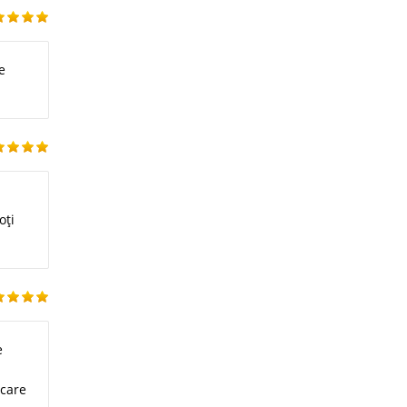
e
oți
e
 care