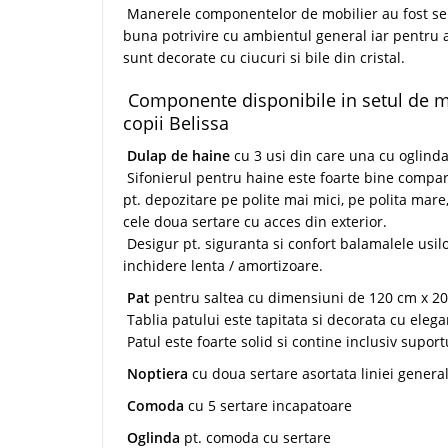
Manerele componentelor de mobilier au fost sel
buna potrivire cu ambientul general iar pentru a
sunt decorate cu ciucuri si bile din cristal.
Componente disponibile in setul de mo
copii Belissa
Dulap de haine
cu 3 usi din care una cu oglind
Sifonierul pentru haine este foarte bine compart
pt. depozitare pe polite mai mici, pe polita mar
cele doua sertare cu acces din exterior.
Desigur pt. siguranta si confort balamalele usi
inchidere lenta / amortizoare.
Pat
pentru saltea cu dimensiuni de 120 cm x 2
Tablia patului este tapitata si decorata cu elega
Patul este foarte solid si contine inclusiv suportu
Noptiera
cu doua sertare asortata liniei genera
Comoda
cu 5 sertare incapatoare
Oglinda
pt. comoda cu sertare