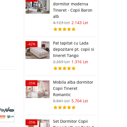
dormitor moderna
Tineret - Copii Baron
alb
4.123 Lei
2.143 Lei
Pat tapitat cu Lada
-42%
depozitare pt. copii si
tineret Tango
2.269 Lei
1.316 Lei
Mobila alba dormitor
-35%
Copii Tineret
Romantic
8.841 Lei
5.704 Lei
Set Dormitor Copii
-35%