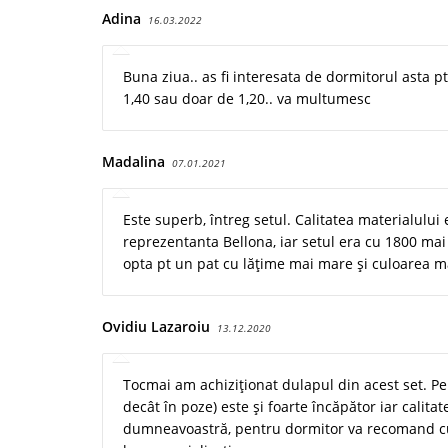
Adina
16.03.2022
Buna ziua.. as fi interesata de dormitorul asta pt
1,40 sau doar de 1,20.. va multumesc
Madalina
07.01.2021
Este superb, întreg setul. Calitatea materialului 
reprezentanta Bellona, iar setul era cu 1800 mai
opta pt un pat cu lățime mai mare și culoarea mat
Ovidiu Lazaroiu
13.12.2020
Tocmai am achiziționat dulapul din acest set. Pe 
decât în poze) este și foarte încăpător iar calitat
dumneavoastră, pentru dormitor va recomand cu 