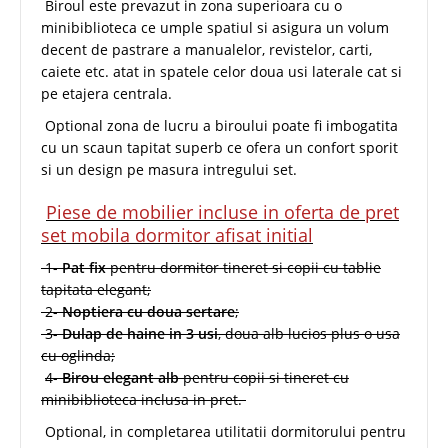
Biroul este prevazut in zona superioara cu o
minibiblioteca ce umple spatiul si asigura un volum
decent de pastrare a manualelor, revistelor, carti,
caiete etc. atat in spatele celor doua usi laterale cat si
pe etajera centrala.
Optional zona de lucru a biroului poate fi imbogatita
cu un scaun tapitat superb ce ofera un confort sporit
si un design pe masura intregului set.
Piese de mobilier incluse in oferta de pret
set mobila dormitor afisat initial
1-
Pat fix
pentru dormitor tineret si copii cu tablie
tapitata elegant;
2-
Noptiera cu doua sertare
;
3-
Dulap de haine in 3 usi
, doua alb lucios plus o usa
cu oglinda;
4-
Birou elegant alb
pentru copii si tineret cu
minibiblioteca inclusa in pret.
Optional, in completarea utilitatii dormitorului pentru