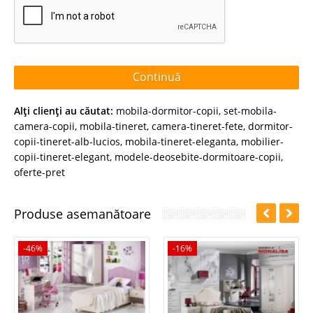
Continuă
Alţi clienţi au căutat:
mobila-dormitor-copii
,
set-mobila-
camera-copii
,
mobila-tineret
,
camera-tineret-fete
,
dormitor-
copii-tineret-alb-lucios
,
mobila-tineret-eleganta
,
mobilier-
copii-tineret-elegant
,
modele-deosebite-dormitoare-copii
,
oferte-pret
Produse asemanătoare
-46%
-16%