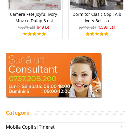
Camera Fete Joyful Ivory-
Dormitor Clasic Copii Alb
Mov cu Dulap 3 usi
Ivory Belissa
1.571 Lei
849 Lei
5.449 Lei
4.599 Lei
Categorii
+
Mobila Copii si Tineret