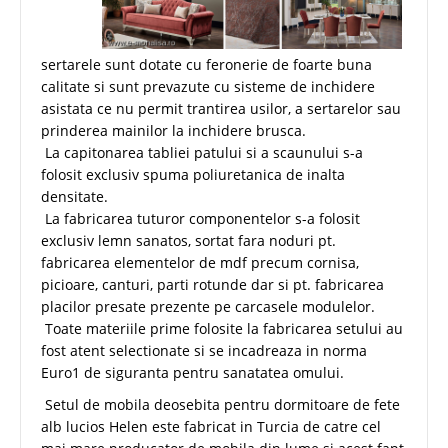
sertarele sunt dotate cu feronerie de foarte buna
calitate si sunt prevazute cu sisteme de inchidere
asistata ce nu permit trantirea usilor, a sertarelor sau
prinderea mainilor la inchidere brusca.
La capitonarea tabliei patului si a scaunului s-a
folosit exclusiv spuma poliuretanica de inalta
densitate.
La fabricarea tuturor componentelor s-a folosit
exclusiv lemn sanatos, sortat fara noduri pt.
fabricarea elementelor de mdf precum cornisa,
picioare, canturi, parti rotunde dar si pt. fabricarea
placilor presate prezente pe carcasele modulelor.
Toate materiile prime folosite la fabricarea setului au
fost atent selectionate si se incadreaza in norma
Euro1 de siguranta pentru sanatatea omului.
Setul de mobila deosebita pentru dormitoare de fete
alb lucios Helen este fabricat in Turcia de catre cel