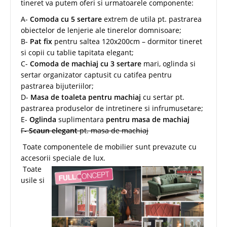
tineret va putem oferi si urmatoarele componente:
A-
Comoda cu 5 sertare
extrem de utila pt. pastrarea
obiectelor de lenjerie ale tinerelor domnisoare;
B-
Pat fix
pentru saltea 120x200cm – dormitor tineret
si copii cu tablie tapitata elegant;
C-
Comoda de machiaj cu 3 sertare
mari, oglinda si
sertar organizator captusit cu catifea pentru
pastrarea bijuteriilor;
D-
Masa de toaleta pentru machiaj
cu sertar pt.
pastrarea produselor de intretinere si infrumusetare;
E-
Oglinda
suplimentara
pentru masa de machiaj
F-
Scaun elegant
pt. masa de machiaj
Toate componentele de mobilier sunt prevazute cu
accesorii speciale de lux.
Toate
usile si