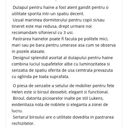
Dulapul pentru haine a fost atent gandit pentru o
utilitate sporita intr-un spatiu decent.
Uzual marimea dormitorului pentru copii si/sau
tineret este mai redusa, drept urmare noi
recomandam sifonierul cu 3 usi.
Pastrarea hainelor poate fi facuta pe politele mici,
mari sau pe bara pentru umerase asa cum se observa
in pozele atasate.
Designul splendid asortat al dulapului pentru haine
combina luciul supafetelor albe cu luminozitatea si
senzatia de spatiu oferita de usa cemtrala prevazuta
cu oglinda pe toata suprafata.
O piesa de senzatie a setului de mobilier pentru fete
Helen este si biroul deosebit, elegant si functional.
Biroul, datorita picioarelor inalte pe stil Lukens,
evidentiaza nota de noblete si eleganta a zonei de
lucru.
Sertarul biroului are o utilitate dovedita in pastrarea
rechizitelor.