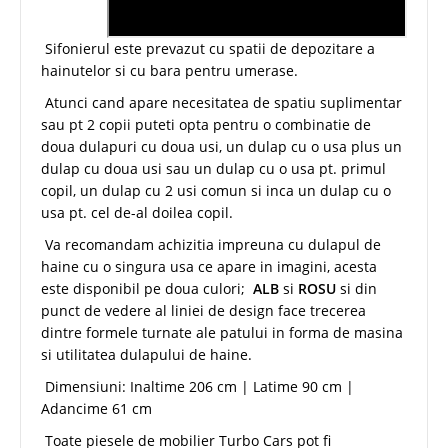
Sifonierul este prevazut cu spatii de depozitare a
hainutelor si cu bara pentru umerase.
Atunci cand apare necesitatea de spatiu suplimentar
sau pt 2 copii puteti opta pentru o combinatie de
doua dulapuri cu doua usi, un dulap cu o usa plus un
dulap cu doua usi sau un dulap cu o usa pt. primul
copil, un dulap cu 2 usi comun si inca un dulap cu o
usa pt. cel de-al doilea copil.
Va recomandam achizitia impreuna cu dulapul de
haine cu o singura usa ce apare in imagini, acesta
este disponibil pe doua culori;
ALB
si
ROSU
si din
punct de vedere al liniei de design face trecerea
dintre formele turnate ale patului in forma de masina
si utilitatea dulapului de haine.
Dimensiuni: Inaltime 206 cm | Latime 90 cm |
Adancime 61 cm
Toate piesele de mobilier Turbo Cars pot fi