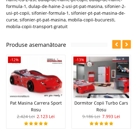
formula-1
,
dulap-de-haine-2-usi-pt-pat-masina
,
sifonier-2-
usi-pt-copii
,
sifonier-formula-1
,
sifonier-pt-pat-masina-de-
curse
,
sifonier-pt-pat-masina
,
mobila-copii-bucuresti
,
mobila-copii-transport-gratuit
Produse asemanătoare
-12%
-13%
Pat Masina Carrera Sport
Dormitor Copii Turbo Cars
Rosu
Rosu
2.424 Lei
2.123 Lei
9.186 Lei
7.993 Lei