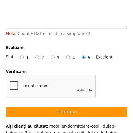
Nota:
Codul HTML este citit ca simplu text!
Evaluare:
Slab
Excelent
1
2
3
4
5
Verificare:
Continuă
Alţi clienţi au căutat:
mobilier-dormitoare-copii
,
dulap-
haine-cu-2-usi
,
dulap-de-haine-pt-copii
,
dulap-de-haine-