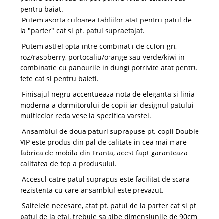
pentru baiat.
Putem asorta culoarea tabliilor atat pentru patul de
la "parter" cat si pt. patul supraetajat.
Putem astfel opta intre combinatii de culori gri,
roz/raspberry, portocaliu/orange sau verde/kiwi in
combinatie cu panourile in dungi potrivite atat pentru
fete cat si pentru baieti.
Finisajul negru accentueaza nota de eleganta si linia
moderna a dormitorului de copii iar designul patului
multicolor reda veselia specifica varstei.
Ansamblul de doua paturi suprapuse pt. copii Double
VIP este produs din pal de calitate in cea mai mare
fabrica de mobila din Franta, acest fapt garanteaza
calitatea de top a produsului.
Accesul catre patul suprapus este facilitat de scara
rezistenta cu care ansamblul este prevazut.
Saltelele necesare, atat pt. patul de la parter cat si pt
patul de la etaj, trebuie sa aibe dimensiunile de 90cm