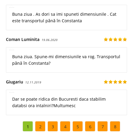
Buna ziua . As dori sa imi spuneti dimensiunile . Cat
este transportul până în Constanta
Coman Luminita
19.06.2020
Buna ziua. Spune-mi dimensiunile va rog. Transportul
până în Constanta?
Giugariu
12.11.2019
Dar se poate ridica din Bucuresti daca stabilim
databsi ora intalniri?Multumesc
1
2
3
4
5
6
7
8