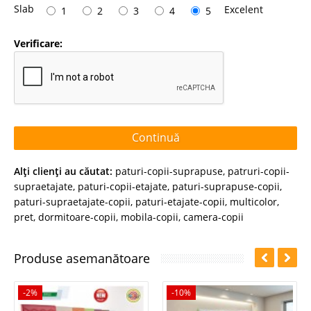
Slab
Excelent
1
2
3
4
5
Verificare:
Continuă
Alţi clienţi au căutat:
paturi-copii-suprapuse
,
patruri-copii-
supraetajate
,
paturi-copii-etajate
,
paturi-suprapuse-copii
,
paturi-supraetajate-copii
,
paturi-etajate-copii
,
multicolor
,
pret
,
dormitoare-copii
,
mobila-copii
,
camera-copii
Produse asemanătoare
-2%
-10%