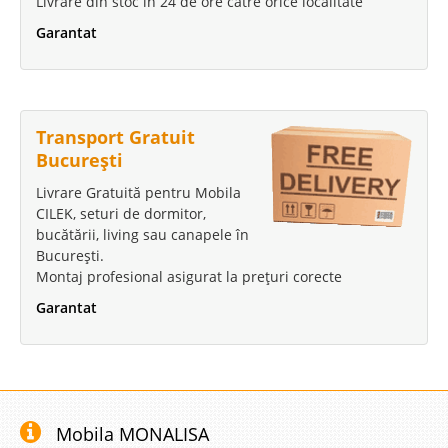
Livrare din stoc în 24 de ore către orice localitate
Garantat
Transport Gratuit
București
Livrare Gratuită pentru Mobila
CILEK, seturi de dormitor,
bucătării, living sau canapele în
București.
Montaj profesional asigurat la prețuri corecte
Garantat
Mobila MONALISA