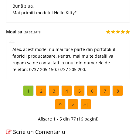
Bună ziua,
Mai primiti modelul Hello Kitty?
Moalisa
20.05.2019
Alex, acest model nu mai face parte din portofoliul
fabricii producatoare. Pentru mai multe detalii va
rugam sa ne contactati la unul din numerele de
telefon: 0737 205 150; 0737 205 200.
1
2
3
4
5
6
7
8
9
>
>|
Afișare 1 - 5 din 77 (16 pagini)
Scrie un Comentariu