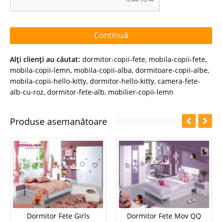
Continuă
Alţi clienţi au căutat:
dormitor-copii-fete
,
mobila-copii-fete
,
mobila-copii-lemn
,
mobila-copii-alba
,
dormitoare-copii-albe
,
mobila-copii-hello-kitty
,
dormitor-hello-kitty
,
camera-fete-
alb-cu-roz
,
dormitor-fete-alb
,
mobilier-copii-lemn
Produse asemanătoare
Dormitor Fete Girls
Dormitor Fete Mov QQ