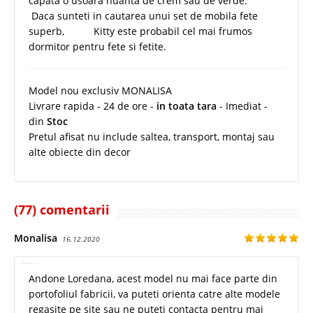
capata o usoara nuanta de crem sau de verde.
Daca sunteti in cautarea unui set de mobila fete
superb,
Hello
Kitty este probabil cel mai frumos
dormitor pentru fete si fetite.
Model nou exclusiv MONALISA
Livrare rapida - 24 de ore -
in toata tara
- Imediat -
din
Stoc
Pretul afisat nu include saltea, transport, montaj sau
alte obiecte din decor
(77) comentarii
Monalisa
16.12.2020
Andone Loredana, acest model nu mai face parte din
portofoliul fabricii, va puteti orienta catre alte modele
regasite pe site sau ne puteti contacta pentru mai