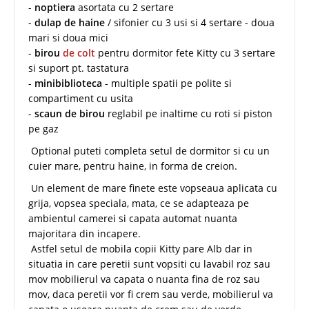
-
noptiera
asortata cu 2 sertare
-
dulap de haine
/ sifonier cu 3 usi si 4 sertare - doua
mari si doua mici
-
birou
de colt
pentru dormitor fete Kitty cu 3 sertare
si suport pt. tastatura
-
minibiblioteca
- multiple spatii pe polite si
compartiment cu usita
-
scaun de birou
reglabil pe inaltime cu roti si piston
pe gaz
Optional puteti completa setul de dormitor si cu un
cuier mare, pentru haine, in forma de creion.
Un element de mare finete este vopseaua aplicata cu
grija, vopsea speciala, mata, ce se adapteaza pe
ambientul camerei si capata automat nuanta
majoritara din incapere.
Astfel setul de mobila copii Kitty pare Alb dar in
situatia in care peretii sunt vopsiti cu lavabil roz sau
mov mobilierul va capata o nuanta fina de roz sau
mov, daca peretii vor fi crem sau verde, mobilierul va