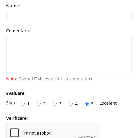
Nume:
Comentariu:
Nota:
Codul HTML este citit ca simplu text!
Evaluare:
Slab
Excelent
1
2
3
4
5
Verificare: