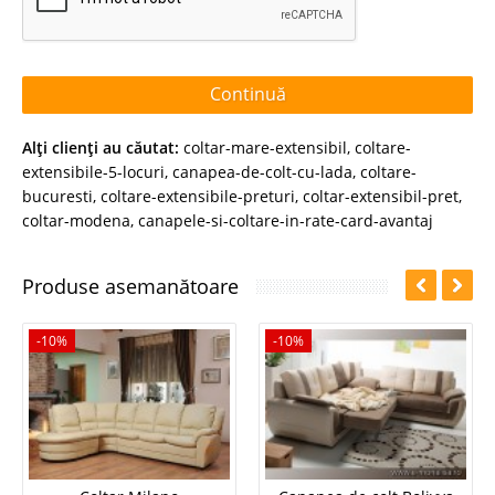
Continuă
Alţi clienţi au căutat:
coltar-mare-extensibil
,
coltare-
extensibile-5-locuri
,
canapea-de-colt-cu-lada
,
coltare-
bucuresti
,
coltare-extensibile-preturi
,
coltar-extensibil-pret
,
coltar-modena
,
canapele-si-coltare-in-rate-card-avantaj
Produse asemanătoare
-10%
-10%