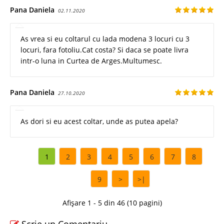
Pana Daniela
02.11.2020
As vrea si eu coltarul cu lada modena 3 locuri cu 3
locuri, fara fotoliu.Cat costa? Si daca se poate livra
intr-o luna in Curtea de Arges.Multumesc.
Pana Daniela
27.10.2020
As dori si eu acest coltar, unde as putea apela?
1
2
3
4
5
6
7
8
9
>
>|
Afișare 1 - 5 din 46 (10 pagini)
Scrie un Comentariu