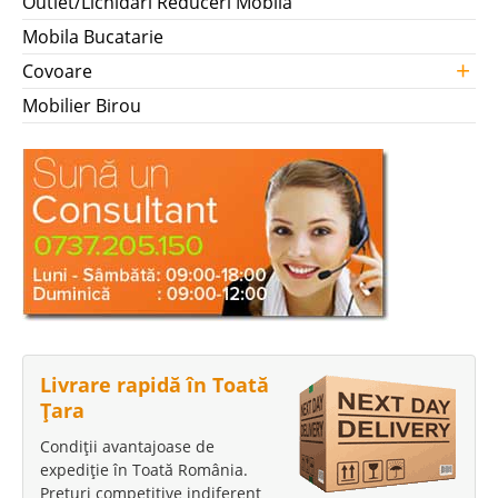
Outlet/Lichidari Reduceri Mobila
Mobila Bucatarie
+
Covoare
Mobilier Birou
Livrare rapidă în Toată
Țara
Condiții avantajoase de
expediție în Toată România.
Prețuri competitive indiferent