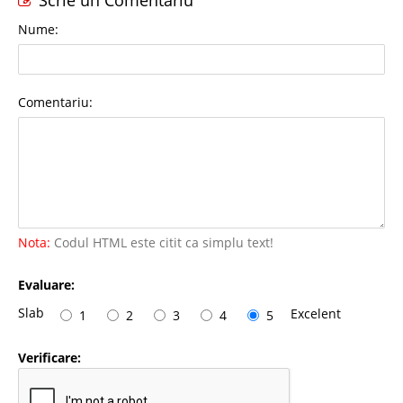
Nume:
Comentariu:
Nota:
Codul HTML este citit ca simplu text!
Evaluare:
Slab
Excelent
1
2
3
4
5
Verificare: