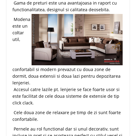
Gama de preturi este una avantajoasa in raport cu
functionalitatea, designul si calitatea deosebita.
Modena
este un
coltar
util,
confortabil si modern prevazut cu doua zone de
dormit, doua extensii si doua lazi pentru depozitarea
lenjeriei.
Accesul catre lazile pt. lenjerie se face foarte usor si
este facilitat de cele doua sisteme de extensie de tip
click clack.
Cele doua zone de relaxare pe timp de zi sunt foarte
confortabile.
Pernele au rol functional dar si unul decorativ, sunt
incluse in pret si se asorteaza perfect cu stilul vesel si