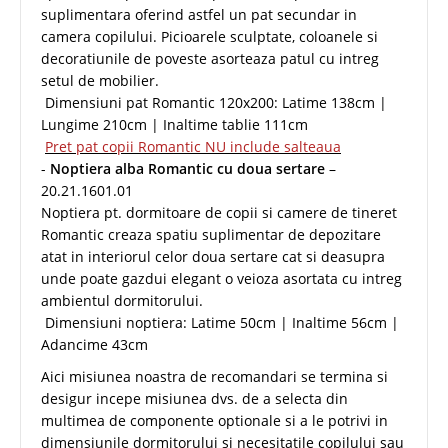
suplimentara oferind astfel un pat secundar in
camera copilului. Picioarele sculptate, coloanele si
decoratiunile de poveste asorteaza patul cu intreg
setul de mobilier.
Dimensiuni pat Romantic 120x200: Latime 138cm |
Lungime 210cm | Inaltime tablie 111cm
Pret pat copii Romantic NU include salteaua
-
Noptiera alba Romantic cu doua sertare
–
20.21.1601.01
Noptiera pt. dormitoare de copii si camere de tineret
Romantic creaza spatiu suplimentar de depozitare
atat in interiorul celor doua sertare cat si deasupra
unde poate gazdui elegant o veioza asortata cu intreg
ambientul dormitorului.
Dimensiuni noptiera: Latime 50cm | Inaltime 56cm |
Adancime 43cm
Aici misiunea noastra de recomandari se termina si
desigur incepe misiunea dvs. de a selecta din
multimea de componente optionale si a le potrivi in
dimensiunile dormitorului si necesitatile copilului sau