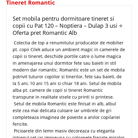
Tineret Romantic
Set mobila pentru dormitoare tineret si
copii cu Pat 120 – Noptiera – Dulap 3 usi ⭐
Oferta pret Romantic Alb
Colectia de top a renumitului producator de mobilier
pt. copii Cilek aduce un ambient magic in camerele de
copii si tineret, deschide portile catre o lume magica
in amenajarea unui dormitor fete sau baieti in stil
modern dar romantic. Romantic este un set de mobila
potrivit tuturor copiilor si tinerilor, fete sau baieti, de
la 5 ani, 10 ani 15 ani si chiar 18 ani. Setul de mobila
alba pt. camere de copii si tineret Romantic
transpune in realitate visele cu printi si printese.
Setul de mobila Romantic este finisat in alb, albul
este cea mai delicata culoare iar umbrele de gri
completeaza imaginea de poveste a anilor copilariei
fericite.
Picioarele din lemn masiv decoreaza cu eleganta
intregul set iar impreuna cu coloanele frezate migalos