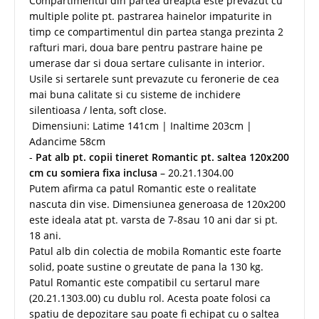
Compartimentul din partea dreapta este prevazut cu
multiple polite pt. pastrarea hainelor impaturite in
timp ce compartimentul din partea stanga prezinta 2
rafturi mari, doua bare pentru pastrare haine pe
umerase dar si doua sertare culisante in interior.
Usile si sertarele sunt prevazute cu feronerie de cea
mai buna calitate si cu sisteme de inchidere
silentioasa / lenta, soft close.
Dimensiuni: Latime 141cm | Inaltime 203cm |
Adancime 58cm
-
Pat alb pt. copii tineret Romantic pt. saltea 120x200
cm cu somiera fixa inclusa
– 20.21.1304.00
Putem afirma ca patul Romantic este o realitate
nascuta din vise. Dimensiunea generoasa de 120x200
este ideala atat pt. varsta de 7-8sau 10 ani dar si pt.
18 ani.
Patul alb din colectia de mobila Romantic este foarte
solid, poate sustine o greutate de pana la 130 kg.
Patul Romantic este compatibil cu sertarul mare
(20.21.1303.00) cu dublu rol. Acesta poate folosi ca
spatiu de depozitare sau poate fi echipat cu o saltea