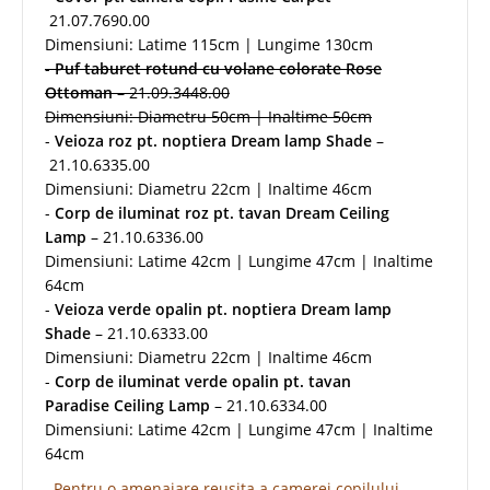
21.07.7690.00
Dimensiuni: Latime 115cm | Lungime 130cm
-
Puf taburet rotund cu volane colorate Rose
Ottoman
– 21.09.3448.00
Dimensiuni: Diametru 50cm | Inaltime 50cm
-
Veioza roz pt. noptiera Dream lamp Shade
–
21.10.6335.00
Dimensiuni: Diametru 22cm | Inaltime 46cm
-
Corp de iluminat roz pt. tavan Dream Ceiling
Lamp
– 21.10.6336.00
Dimensiuni: Latime 42cm | Lungime 47cm | Inaltime
64cm
-
Veioza verde opalin pt. noptiera Dream lamp
Shade
– 21.10.6333.00
Dimensiuni: Diametru 22cm | Inaltime 46cm
-
Corp de iluminat verde opalin pt. tavan
Paradise Ceiling Lamp
– 21.10.6334.00
Dimensiuni: Latime 42cm | Lungime 47cm | Inaltime
64cm
Pentru o amenajare reusita a camerei copilului,