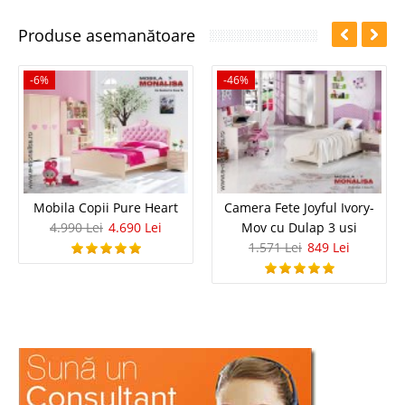
Produse asemanătoare
-6%
-46%
Mobila Copii Pure Heart
Camera Fete Joyful Ivory-
4.990 Lei
4.690 Lei
Mov cu Dulap 3 usi
1.571 Lei
849 Lei