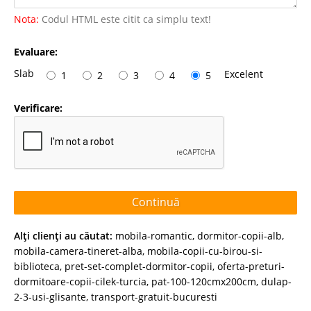
Nota:
Codul HTML este citit ca simplu text!
Evaluare:
Slab
Excelent
1
2
3
4
5
Verificare:
Continuă
Alţi clienţi au căutat:
mobila-romantic
,
dormitor-copii-alb
,
mobila-camera-tineret-alba
,
mobila-copii-cu-birou-si-
biblioteca
,
pret-set-complet-dormitor-copii
,
oferta-preturi-
dormitoare-copii-cilek-turcia
,
pat-100-120cmx200cm
,
dulap-
2-3-usi-glisante
,
transport-gratuit-bucuresti