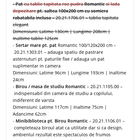
-
Pat
cu tablie tapitata roz pudra
Romantic
si lada
depozitare
pt. saltea 100x200 cm cu somiera
rabatabila inclusa
– 20.21.1706.01 – tablia tapitata
elegant
Dimensiuni: Latime 130cm | Lungime 208cm |
Inaltime tablie 125cm
-
Sertar mare pt. pat
Romantic 100/120x200 cm –
20.21.1303.01 – adauga spatiu de pastrare
asternuturi pt. paturile fixe / adauga un pat
suplimentar in camera
Dimensiuni: Latime 96cm | Lungime 193cm | Inaltime
24cm
-
Birou / masa de studiu Romantic
– 20.21.1105.00 –
indispensabil din camera de studiu a copilului,
indiferent de varsta
Dimensiuni: Latime 117cm | Inaltime 75cm |
Adancime 62cm
-
Minibiblioteca pt. Birou Romantic
– 20.21.1106.01 –
completeaza biroul atat ca utilitate dar si ca design,
ambientul rezultat este spectaculos de frumos