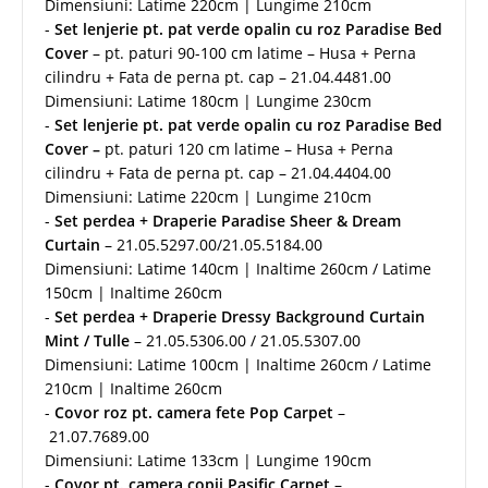
Dimensiuni: Latime 220cm | Lungime 210cm
-
Set lenjerie pt. pat
verde opalin cu
roz Paradise Bed
Cover
– pt. paturi 90-100 cm latime – Husa + Perna
cilindru + Fata de perna pt. cap – 21.04.4481.00
Dimensiuni: Latime 180cm | Lungime 230cm
-
Set lenjerie pt. pat
verde opalin cu
roz Paradise Bed
Cover –
pt. paturi 120 cm latime – Husa + Perna
cilindru + Fata de perna pt. cap – 21.04.4404.00
Dimensiuni: Latime 220cm | Lungime 210cm
-
Set perdea + Draperie Paradise Sheer & Dream
Curtain
– 21.05.5297.00/21.05.5184.00
Dimensiuni: Latime 140cm | Inaltime 260cm / Latime
150cm | Inaltime 260cm
-
Set perdea + Draperie Dressy Background Curtain
Mint / Tulle
– 21.05.5306.00 / 21.05.5307.00
Dimensiuni: Latime 100cm | Inaltime 260cm / Latime
210cm | Inaltime 260cm
-
Covor roz pt. camera fete Pop Carpet
–
21.07.7689.00
Dimensiuni: Latime 133cm | Lungime 190cm
-
Covor pt. camera copii Pasific Carpet
–