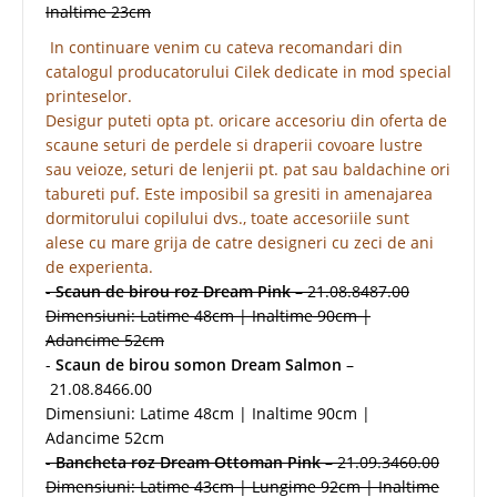
Inaltime 23cm
In continuare venim cu cateva recomandari din
catalogul producatorului Cilek dedicate in mod special
printeselor.
Desigur puteti opta pt. oricare accesoriu din oferta de
scaune seturi de perdele si draperii covoare lustre
sau veioze, seturi de lenjerii pt. pat sau baldachine ori
tabureti puf. Este imposibil sa gresiti in amenajarea
dormitorului copilului dvs., toate accesoriile sunt
alese cu mare grija de catre designeri cu zeci de ani
de experienta.
-
Scaun de birou roz Dream Pink
– 21.08.8487.00
Dimensiuni: Latime 48cm | Inaltime 90cm |
Adancime 52cm
-
Scaun de birou somon Dream Salmon
–
21.08.8466.00
Dimensiuni: Latime 48cm | Inaltime 90cm |
Adancime 52cm
-
Bancheta roz Dream Ottoman Pink
– 21.09.3460.00
Dimensiuni: Latime 43cm | Lungime 92cm | Inaltime