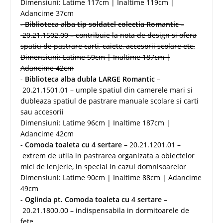
Dimensiuni: Latime 117cm | Inaltime 119cm |
Adancime 37cm
-
Biblioteca alba tip soldatel colectia Romantic
–
20.21.1502.00 – contribuie la nota de design si ofera
spatiu de pastrare carti, caiete, accesorii scolare etc.
Dimensiuni: Latime 59cm | Inaltime 187cm |
Adancime 42cm
-
Biblioteca alba dubla LARGE Romantic
–
20.21.1501.01 – umple spatiul din camerele mari si
dubleaza spatiul de pastrare manuale scolare si carti
sau accesorii
Dimensiuni: Latime 96cm | Inaltime 187cm |
Adancime 42cm
-
Comoda toaleta cu 4 sertare
– 20.21.1201.01 –
extrem de utila in pastrarea organizata a obiectelor
mici de lenjerie, in special in cazul domnisoarelor
Dimensiuni: Latime 90cm | Inaltime 88cm | Adancime
49cm
-
Oglinda pt. Comoda toaleta cu 4 sertare
–
20.21.1800.00 – indispensabila in dormitoarele de
fete