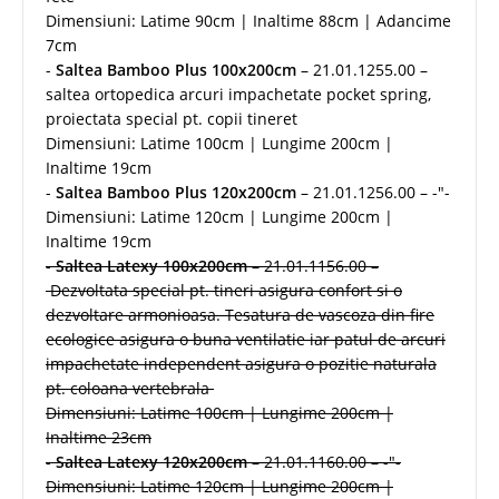
Dimensiuni: Latime 90cm | Inaltime 88cm | Adancime
7cm
-
Saltea Bamboo Plus 100x200cm
– 21.01.1255.00 –
saltea ortopedica arcuri impachetate pocket spring,
proiectata special pt. copii tineret
Dimensiuni: Latime 100cm | Lungime 200cm |
Inaltime 19cm
-
Saltea Bamboo Plus 120x200cm
– 21.01.1256.00 – -"-
Dimensiuni: Latime 120cm | Lungime 200cm |
Inaltime 19cm
-
Saltea Latexy 100x200cm
– 21.01.1156.00 –
Dezvoltata special pt. tineri asigura confort si o
dezvoltare armonioasa. Tesatura de vascoza din fire
ecologice asigura o buna ventilatie iar patul de arcuri
impachetate independent asigura o pozitie naturala
pt. coloana vertebrala
Dimensiuni: Latime 100cm | Lungime 200cm |
Inaltime 23cm
-
Saltea Latexy 120x200cm
– 21.01.1160.00 – -"-
Dimensiuni: Latime 120cm | Lungime 200cm |