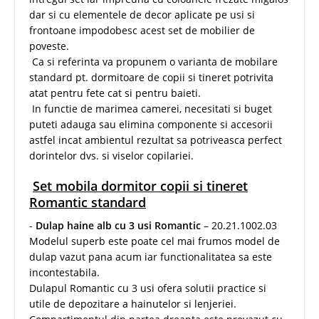
dar si cu elementele de decor aplicate pe usi si
frontoane impodobesc acest set de mobilier de
poveste.
Ca si referinta va propunem o varianta de mobilare
standard pt. dormitoare de copii si tineret potrivita
atat pentru fete cat si pentru baieti.
In functie de marimea camerei, necesitati si buget
puteti adauga sau elimina componente si accesorii
astfel incat ambientul rezultat sa potriveasca perfect
dorintelor dvs. si viselor copilariei.
Set mobila dormitor copii si tineret
Romantic standard
-
Dulap haine alb cu 3 usi Romantic
– 20.21.1002.03
Modelul superb este poate cel mai frumos model de
dulap vazut pana acum iar functionalitatea sa este
incontestabila.
Dulapul Romantic cu 3 usi ofera solutii practice si
utile de depozitare a hainutelor si lenjeriei.