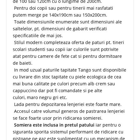
de 100 sau 120cm cu o lungime de 200cm.
Pentru doi copii sau pentru tinerii mai rasfatati
putem merge pe 140x190cm sau 150x200cm.
Toate dimensiunile enumerate sunt dimensiuni ale
saltelelor, pt. dimensiuni de gabarit verificati
specificatiile de mai jos.
Stilul modern completeaza oferta de paturi pt. tineri
scolari studenti sau copii iar culorile sunt potrivite
atat pentru camere de fete cat si pentru dormitoare
de baieti.
In mod uzual paturile tapitate Tango sunt disponibile
cu livrare din stoc tapitate cu piele ecologica de cea
mai buna calitate pe culori precum alb crem sau
cappuccino dar pot fi comandate si pe alte
culori, maro negru gri etc.
Lada pentru depozitarea lenjeriei este foarte mare.
Accesul catre volumul generos de pastrarea lenjeriei
se face foarte usor prin ridicarea somierei.
Somiera este inclusa in pretul patului
iar pentru o
siguranta sporita sistemul performant de ridicare cu
pistoane pe gaz este suplimentat cu un mecanism de