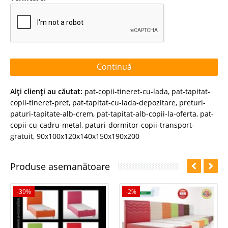
Continuă
Alţi clienţi au căutat:
pat-copii-tineret-cu-lada
,
pat-tapitat-
copii-tineret-pret
,
pat-tapitat-cu-lada-depozitare
,
preturi-
paturi-tapitate-alb-crem
,
pat-tapitat-alb-copii-la-oferta
,
pat-
copii-cu-cadru-metal
,
paturi-dormitor-copii-transport-
gratuit
,
90x100x120x140x150x190x200
Produse asemanătoare
-39%
-2%