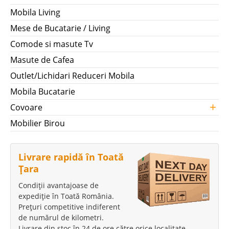
Mobila Living
Mese de Bucatarie / Living
Comode si masute Tv
Masute de Cafea
Outlet/Lichidari Reduceri Mobila
Mobila Bucatarie
+
Covoare
Mobilier Birou
Livrare rapidă în Toată
Țara
Condiții avantajoase de
expediție în Toată România.
Prețuri competitive indiferent
de numărul de kilometri.
Livrare din stoc în 24 de ore către orice localitate