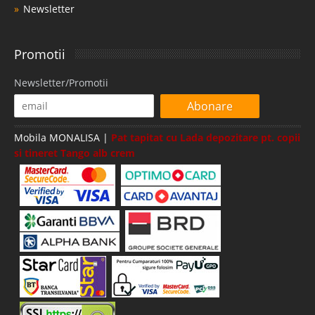
Newsletter
Promotii
Newsletter/Promotii
Abonare
Mobila MONALISA |
Pat tapitat cu Lada depozitare pt. copii
si tineret Tango alb crem