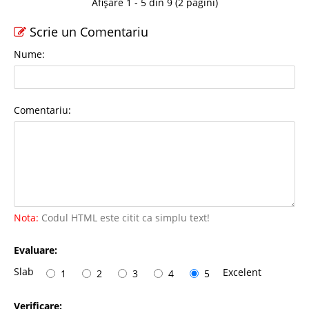
Afișare 1 - 5 din 9 (2 pagini)
Scrie un Comentariu
Nume:
Comentariu:
Nota:
Codul HTML este citit ca simplu text!
Evaluare:
Slab
Excelent
1
2
3
4
5
Verificare: