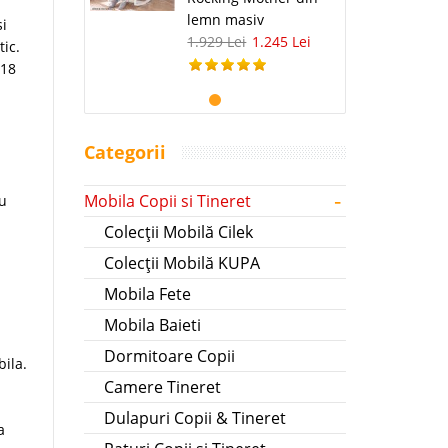
lemn masiv
si
1.929 Lei
1.245 Lei
ic.
 18
Categorii
-
Mobila Copii si Tineret
ru
Colecții Mobilă Cilek
Colecții Mobilă KUPA
Mobila Fete
Mobila Baieti
Dormitoare Copii
ila.
Camere Tineret
Dulapuri Copii & Tineret
a