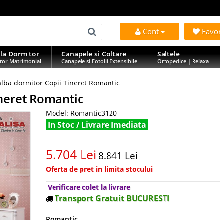
Cont
Favo
la Dormitor
Canapele si Coltare
Saltele
tor Matrimonial
Canapele si Fotolii Extensibile
Ortopedice | Relaxa
alba dormitor Copii Tineret Romantic
ineret Romantic
Model:
Romantic3120
In Stoc / Livrare Imediata
5.704 Lei
8.841 Lei
Oferta de pret in limita stocului
Verificare colet la livrare
Transport Gratuit BUCURESTI
Romantic