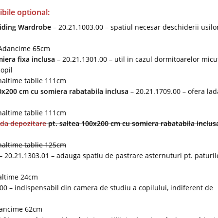
ile optional:
liding Wardrobe
– 20.21.1003.00 – spatiul necesar deschiderii usilo
 Adancime 65cm
iera fixa inclusa
– 20.21.1301.00 – util in cazul dormitoarelor micu
opil
altime tablie 111cm
0x200 cm cu somiera rabatabila inclusa
– 20.21.1709.00 – ofera lad
altime tablie 111cm
lada depozitare
pt. saltea 100x200 cm cu somiera rabatabila inclus
altime tablie 125cm
20.21.1303.01 – adauga spatiu de pastrare asternuturi pt. paturile
altime 24cm
00 – indispensabil din camera de studiu a copilului, indiferent de
dancime 62cm