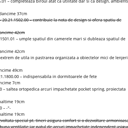
.01 – completeaza biroul atat ca utilitate dar si ca design, ambient
Adancime 37cm
 20.21.1502.00 – contribuie la nota de design si ofera spatiu de
dancime 42cm
1501.01 – umple spatiul din camerele mari si dubleaza spatiul de
dancime 42cm
extrem de utila in pastrarea organizata a obiectelor mici de lenjeri
ancime 49cm
1.1800.00 – indispensabila in dormitoarele de fete
ancime 7cm
0 – saltea ortopedica arcuri impachetate pocket spring, proiectata
naltime 19cm
 – -"-
naltime 19cm
voltata special pt. tineri asigura confort si o dezvoltare armonioas
 buna ventilatie iar patul de arcuri impachetate independent asigu