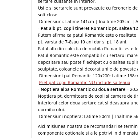
sertare culisante in interior.
Usile si sertarele sunt prevazute cu feronerie de
soft close.
Dimensiuni: Latime 141cm | Inaltime 203cm |
-
Pat alb pt. copii tineret Romantic pt. saltea 
Putem afirma ca patul Romantic este o realitate
pt. varsta de 7-8sau 10 ani dar si pt. 18 ani.
Patul alb din colectia de mobila Romantic este f
Patul Romantic este compatibil cu sertarul mare 
depozitare sau poate fi echipat cu o saltea supl
sculptate, coloanele si decoratiunile de poveste 
Dimensiuni pat Romantic 120x200: Latime 138c
Pret pat copii Romantic NU include salteaua
-
Noptiera alba Romantic cu doua sertare
– 20.
Noptiera pt. dormitoare de copii si camere de t
interiorul celor doua sertare cat si deasupra un
dormitorului.
Dimensiuni noptiera: Latime 50cm | Inaltime 
Aici misiunea noastra de recomandari se termin
componente optionale si a le potrivi in dimensiun