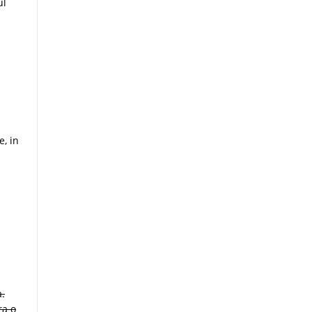
ul
e, in
a.
ra o