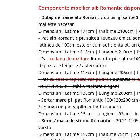
Componente mobilier alb Romantic disponib
-
Dulap de haine alb Romantic cu usi glisante S
mai este necesar
Dimensiuni: Latime 171cm | Inaltime 2106cm |
-
Pat alb Romantic pt. saltea 100x200 cm cu som
latimea de 100cm este oricum suficienta pt. un c
Dimensiuni: Latime 118cm | Lungime 210cm | In
-
Pat
cu lada depozitare
Romantic pt. saltea 10
depozitare lenjerie / asternuturi
Dimensiuni: Latime 118cm | Lungime 206cm | In
-
Pat
cu tablie tapitata roz pudra
Romantic
si 
20.21.1706.01 – tablia tapitata elegant
Dimensiuni: Latime 130cm | Lungime 208cm | In
-
Sertar mare pt. pat
Romantic 100/120x200 cm – 
/ adauga un pat suplimentar in camera
Dimensiuni: Latime 96cm | Lungime 193cm | In
-
Birou / masa de studiu Romantic
– 20.21.1105.
varsta
Dimensiuni: Latime 117cm | Inaltime 75cm | A