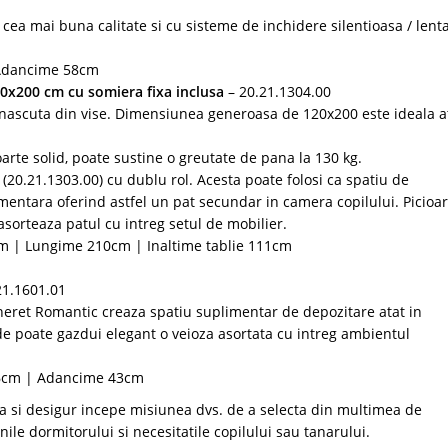
 cea mai buna calitate si cu sisteme de inchidere silentioasa / lenta
 Adancime 58cm
120x200 cm cu somiera fixa inclusa
– 20.21.1304.00
 nascuta din vise. Dimensiunea generoasa de 120x200 este ideala a
oarte solid, poate sustine o greutate de pana la 130 kg.
(20.21.1303.00) cu dublu rol. Acesta poate folosi ca spatiu de
imentara oferind astfel un pat secundar in camera copilului. Picioa
asorteaza patul cu intreg setul de mobilier.
m | Lungime 210cm | Inaltime tablie 111cm
21.1601.01
ineret Romantic creaza spatiu suplimentar de depozitare atat in
de poate gazdui elegant o veioza asortata cu intreg ambientul
56cm | Adancime 43cm
a si desigur incepe misiunea dvs. de a selecta din multimea de
ile dormitorului si necesitatile copilului sau tanarului.