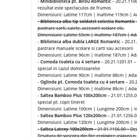
-
Minibiblioteca pt. Birou Romantic
– 20.21.1106
rezultat este spectaculos de frumos
Dimensiuni: Latime 117cm | Inaltime 119cm | 
-
Biblioteca alba tip soldatel colectia Romantic
–
pastrare carti, caiete, accesorii scolare etc.
Dimensiuni: Latime 59cm | Inaltime 187cm | A
-
Biblioteca alba dubla LARGE Romantic
– 20.21.
pastrare manuale scolare si carti sau accesorii
Dimensiuni: Latime 96cm | Inaltime 187cm | A
-
Comoda toaleta cu 4 sertare
– 20.21.1201.01 – 
special in cazul domnisoarelor
Dimensiuni: Latime 90cm | Inaltime 88cm | Ad
-
Oglinda pt. Comoda toaleta cu 4 sertare
– 20.2
Dimensiuni: Latime 90cm | Inaltime 88cm | Ad
-
Saltea Bamboo Plus 100x200cm
– 21.01.1255.0
special pt. copii tineret
Dimensiuni: Latime 100cm | Lungime 200cm | I
-
Saltea Bamboo Plus 120x200cm
– 21.01.1256.00
Dimensiuni: Latime 120cm | Lungime 200cm | I
-
Saltea Latexy 100x200cm
– 21.01.1156.00 – Dez
Tesatura de vascoza din fire ecologice asigura o