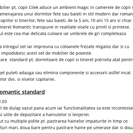
ilier pt. copii Cilek aduce un ambient magic in camerele de copii 
 amenajarea unui dormitor fete sau baieti in stil modern dar romant
iilor si tinerilor, fete sau baieti, de la 5 ani, 10 ani 15 ani si chiar
ineret Romantic transpune in realitate visele cu printi si printese.
bul este cea mai delicata culoare iar umbrele de gri completeaza
 intregul set iar impreuna cu coloanele frezate migalos dar si cu
e impodobesc acest set de mobilier de poveste.
re standard pt. dormitoare de copii si tineret potrivita atat pent
et puteti adauga sau elimina componente si accesorii astfel incat
or dvs. si viselor copilariei.
 Romantic standard
2.03
de dulap vazut pana acum iar functionalitatea sa este incontestab
i utile de depozitare a hainutelor si lenjeriei.
 cu multiple polite pt. pastrarea hainelor impaturite in timp ce
fturi mari, doua bare pentru pastrare haine pe umerase dar si dou