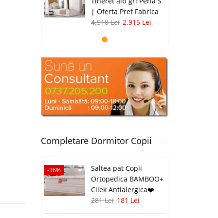
Tineret alb gri Perla S
| Oferta Pret Fabrica
4.518 Lei
2.915 Lei
Completare Dormitor Copii
Saltea pat Copii
-36%
Ortopedica BAMBOO+
Cilek Antialergica❤️
281 Lei
181 Lei