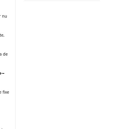
r nu
te,
a de
a
–
 fixe