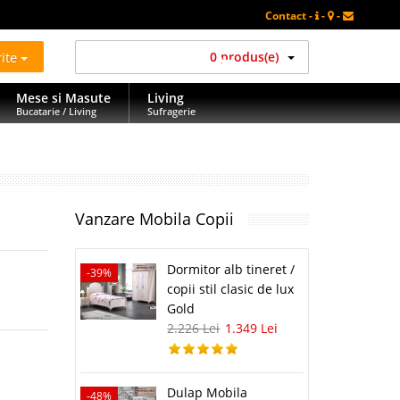
Contact -
-
-
rite
0 produs(e)
Mese si Masute
Living
Bucatarie / Living
Sufragerie
Vanzare Mobila Copii
Dormitor alb tineret /
-39%
copii stil clasic de lux
Gold
2.226 Lei
1.349 Lei
Dulap Mobila
-48%