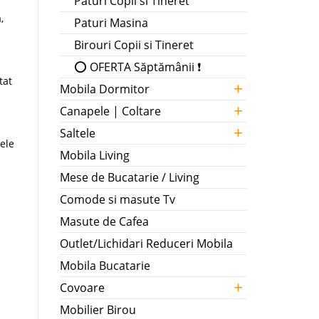
Paturi Copii si Tineret
,
Paturi Masina
Birouri Copii si Tineret
⭕ OFERTA Săptămânii ❗
tat
+
Mobila Dormitor
+
Canapele | Coltare
+
Saltele
rele
Mobila Living
Mese de Bucatarie / Living
Comode si masute Tv
Masute de Cafea
Outlet/Lichidari Reduceri Mobila
Mobila Bucatarie
+
Covoare
Mobilier Birou