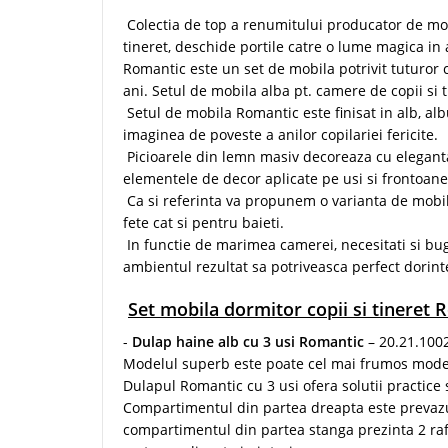
Colectia de top a renumitului producator de mob
tineret, deschide portile catre o lume magica in
Romantic este un set de mobila potrivit tuturor cop
ani. Setul de mobila alba pt. camere de copii si t
Setul de mobila Romantic este finisat in alb, al
imaginea de poveste a anilor copilariei fericite.
Picioarele din lemn masiv decoreaza cu eleganta
elementele de decor aplicate pe usi si frontoan
Ca si referinta va propunem o varianta de mobila
fete cat si pentru baieti.
In functie de marimea camerei, necesitati si bug
ambientul rezultat sa potriveasca perfect dorintel
Set mobila dormitor copii si tineret
-
Dulap haine alb cu 3 usi Romantic
– 20.21.100
Modelul superb este poate cel mai frumos model 
Dulapul Romantic cu 3 usi ofera solutii practice s
Compartimentul din partea dreapta este prevazut
compartimentul din partea stanga prezinta 2 ra