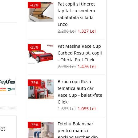
Pat copii si tineret
-42%
tapitat cu somiera
rabatabila si lada
Enzo
2.288 Lei
1.327 Lei
Pat Masina Race Cup
-35%
Carbed Rosu pt. copii
- Oferta Pret Cilek
2.288 Lei
1.476 Lei
Birou copii Rosu
-35%
tematica auto car
Race Cup - baieti/fete
Cilek
1.635 Lei
1.055 Lei
Fotoliu Balansoar
-35%
ret
pentru mamici
Rocking Mother din