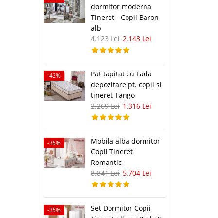
dormitor moderna
Tineret - Copii Baron
alb
4.123 Lei
2.143 Lei
Pat tapitat cu Lada
-42%
depozitare pt. copii si
tineret Tango
2.269 Lei
1.316 Lei
Mobila alba dormitor
-35%
Copii Tineret
Romantic
8.841 Lei
5.704 Lei
Set Dormitor Copii
-35%