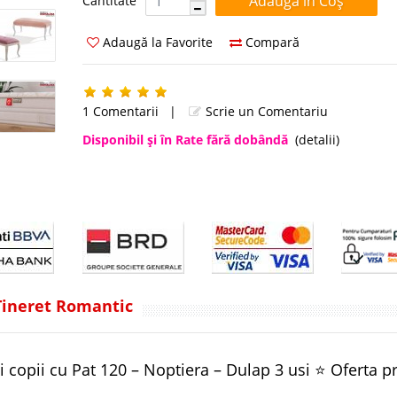
Cantitate
Adaugă la Favorite
Compară
1 Comentarii
|
Scrie un Comentariu
Disponibil şi în Rate fără dobândă
(detalii)
 Tineret Romantic
 copii cu Pat 120 – Noptiera – Dulap 3 usi ⭐ Oferta p