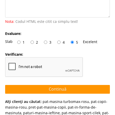
Nota:
Codul HTML este citit ca simplu text!
Evaluare:
Slab
Excelent
1
2
3
4
5
Verificare:
Continuă
Alţi clienţi au căutat:
pat-masina-turbomax-rosu
,
pat-copii-
masina-rosu
,
pret-pat-masina-copii
,
pat-in-forma-de-
masinuta
,
paturi-masina-ieftine
,
pat-masina-sport-cilek
,
pat-