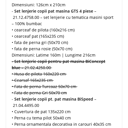
Dimensiuni: 126cm x 210cm
-
Set lenjerie copii pat masina GTS 4 piese
–
21.12.4758.00 – set lenjerie cu tematica masini sport
– 100% bumbac
• cearceaf de pilota (160x216 cm)
• cearceaf pat (165x235 cm)
• fata de perna gri (50x70 cm)
• fata de perna rosie (50x70 cm)
Dimensiuni: Latime 160m | Lungime 216cm
-
Set lenjerie copii pentru pat masina BiConcept
blue
– 21.02.4250.00
• Husa de pilota 160x220 cm
• Cearsaf 165x235 cm
• Fata de perna Turcoaz 50x70 cm
• Fata de perna Gri 50x70 cm
-
Set lenjerie copii pt. pat masina BiSpeed
–
21.04.4495.00
• Cuvertura de pat 135x220 cm
• Perna cu tema pilot 50x40 cm
• Perna ornamentala decorativa in carouri 40x35 cm