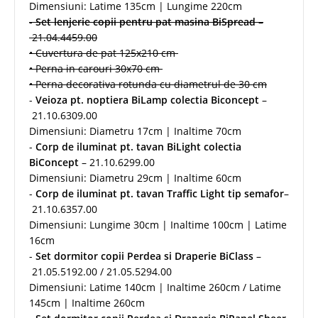
Dimensiuni: Latime 135cm | Lungime 220cm
-
Set lenjerie copii pentru pat masina BiSpread
–
21.04.4459.00
• Cuvertura de pat 125x210 cm
• Perna in carouri 30x70 cm
• Perna decorativa rotunda cu diametrul de 30 cm
-
Veioza pt. noptiera BiLamp colectia Biconcept
–
21.10.6309.00
Dimensiuni: Diametru 17cm | Inaltime 70cm
-
Corp de iluminat pt. tavan BiLight colectia
BiConcept
– 21.10.6299.00
Dimensiuni: Diametru 29cm | Inaltime 60cm
-
Corp de iluminat pt. tavan Traffic Light tip semafor
–
21.10.6357.00
Dimensiuni: Lungime 30cm | Inaltime 100cm | Latime
16cm
-
Set dormitor copii Perdea si Draperie BiClass
–
21.05.5192.00 / 21.05.5294.00
Dimensiuni: Latime 140cm | Inaltime 260cm / Latime
145cm | Inaltime 260cm