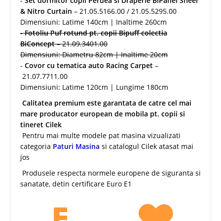
-
Set dormitor copii Perdea si Draperie BiPanel Sheer
& Nitro Curtain
– 21.05.5166.00 / 21.05.5295.00
Dimensiuni: Latime 140cm | Inaltime 260cm
-
Fotoliu Puf rotund pt. copii Bipuff colectia
BiConcept
– 21.09.3401.00
Dimensiuni: Diametru 82cm | Inaltime 20cm
-
Covor cu tematica auto Racing Carpet
–
21.07.7711.00
Dimensiuni: Latime 120cm | Lungime 180cm
Calitatea premium este garantata de catre cel mai
mare producator european de mobila pt. copii si
tineret Cilek
Pentru mai multe modele pat masina vizualizati
categoria
Paturi Masina
si catalogul Cilek atasat mai
jos
Produsele respecta normele europene de siguranta si
sanatate, detin certificare Euro E1