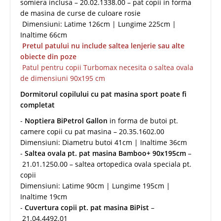
somiera inclusa – 20.02.1338.00 – pat copii in forma
de masina de curse de culoare rosie
Dimensiuni: Latime 126cm | Lungime 225cm |
Inaltime 66cm
Pretul patului nu include saltea lenjerie sau alte
obiecte din poze
Patul pentru copii Turbomax necesita o saltea ovala
de dimensiuni 90x195 cm
Dormitorul copilului cu pat masina sport poate fi
completat
-
Noptiera BiPetrol Gallon
in forma de butoi pt.
camere copii cu pat masina – 20.35.1602.00
Dimensiuni: Diametru butoi 41cm | Inaltime 36cm
-
Saltea ovala pt. pat masina Bamboo+ 90x195cm
–
21.01.1250.00 – saltea ortopedica ovala speciala pt.
copii
Dimensiuni: Latime 90cm | Lungime 195cm |
Inaltime 19cm
-
Cuvertura copii pt. pat masina BiPist
–
21.04.4492.01