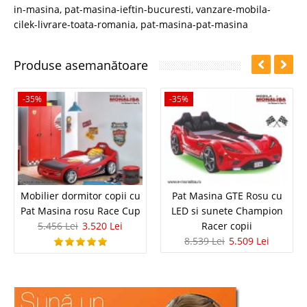
in-masina
,
pat-masina-ieftin-bucuresti
,
vanzare-mobila-
cilek-livrare-toata-romania
,
pat-masina-pat-masina
Produse asemanătoare
-35%
-35%
Mobilier dormitor copii cu
Pat Masina GTE Rosu cu
Pat Masina rosu Race Cup
LED si sunete Champion
5.456 Lei
3.520 Lei
Racer copii
8.539 Lei
5.509 Lei