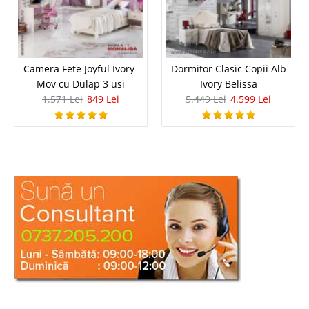
Camera Fete Joyful Ivory-
Dormitor Clasic Copii Alb
Mov cu Dulap 3 usi
Ivory Belissa
1.571 Lei
849 Lei
5.449 Lei
4.599 Lei