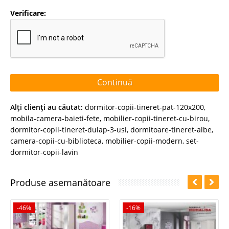
Verificare:
Continuă
Alţi clienţi au căutat:
dormitor-copii-tineret-pat-120x200
,
mobila-camera-baieti-fete
,
mobilier-copii-tineret-cu-birou
,
dormitor-copii-tineret-dulap-3-usi
,
dormitoare-tineret-albe
,
camera-copii-cu-biblioteca
,
mobilier-copii-modern
,
set-
dormitor-copii-lavin
Produse asemanătoare
-46%
-16%