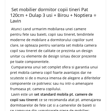
Set mobilier dormitor copii tineri Pat
120cm + Dulap 3 usi + Birou + Noptiera ⭐
Lavin
Atunci cand urmarim mobilarea unei camere
pentru fete sau baieti, copii sau tineret, tendintele
moderne de mobilare a dormitorului copiilor sunt
clare, se opteaza pentru varianta set mobila camera
copil sau tineret de calitate ce prezinta un design
unitar cu elemente de design si/sau decor prezente
pe toate componentele.
Cumpararea unui set complet ofera si garantia unui
pret mobila camera copil foarte avantajos dar ne
scuteste si de o munca imensa de alegere a diferitelor
componente ce potrivesc sau nu intr-o amenajare
frumoasa pt. camera copilului.
Lavin este un
set standard mobila pt. camere de
copii sau tineret
ce se recomanda atat pt. amenajarea
dormitoarelor de fete cat si a camerelor de baieti si
se compune din urmatoarele piese de mobilier: